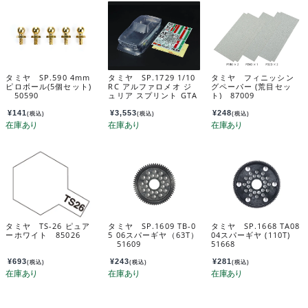
タミヤ SP.590 4mm
タミヤ SP.1729 1/10
タミヤ フィニッシン
ピロボール(5個セット)
RC アルファロメオ ジ
グペーパー (荒目セッ
50590
ュリア スプリント GTA
ト) 87009
クラブレーサー スペア
ボディセット 51729
¥
141
¥
3,553
¥
248
(税込)
(税込)
(税込)
タミヤ TS-26 ピュア
タミヤ SP.1609 TB-0
タミヤ SP.1668 TA08
ーホワイト 85026
5 06スパーギヤ（63T）
04スパーギヤ (110T)
51609
51668
¥
693
¥
243
¥
281
(税込)
(税込)
(税込)