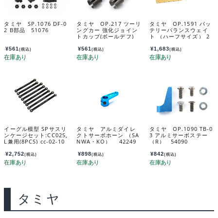
タミヤ SP.1076 DF-0
タミヤ OP.217 ツーリ
タミヤ OP.1591 バッ
2 B部品 51076
ングカー 強化ジョイン
テリーバランスウェイ
トカップ(ボールデフ)
ト （ハーフサイズ） 2
53217
枚 54591
¥
561
¥
561
¥
1,683
(税込)
(税込)
(税込)
イーグル模型 SPサスリ
タミヤ アルミダイレ
タミヤ OP.1090 TB-0
ンケージセット:CC02S,
クトサーボホーン （SA
3 アルミサーボステー
L兼用(8PCS) cc-02-10
NWA・KO） 42249
（R） 54090
¥
2,752
¥
898
¥
842
(税込)
(税込)
(税込)
タミヤ