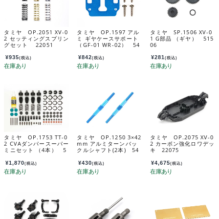
タミヤ OP.2051 XV-0
タミヤ OP.1597 アル
タミヤ SP.1506 XV-0
2 セッティングスプリン
ミ ギヤケースサポート
1 G部品 （ギヤ） 515
グセット 22051
（GF-01 WR-02） 54
06
597
¥
935
¥
842
¥
281
(税込)
(税込)
(税込)
タミヤ OP.1753 TT-0
タミヤ OP.1250 3×42
タミヤ OP.2075 XV-0
2 CVAダンパースーパー
mm アルミターンバッ
2 カーボン強化ロワデッ
ミニセット （4本） 5
クルシャフト(2本) 54
キ 22075
4753
250
¥
1,870
¥
430
¥
4,675
(税込)
(税込)
(税込)