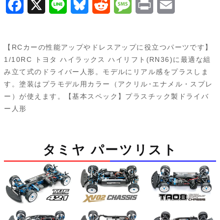
F
X
L
B
R
M
P
E
a
i
l
e
e
r
m
c
n
u
d
s
i
a
【RCカーの性能アップやドレスアップに役立つパーツです】
e
e
e
d
s
n
i
1/10RC トヨタ ハイラックス ハイリフト(RN36)に最適な組
み立て式のドライバー人形。モデルにリアル感をプラスしま
b
s
i
a
t
l
す。塗装はプラモデル用カラー（アクリル･エナメル・スプレ
o
k
t
g
ー）が使えます。【基本スペック】プラスチック製ドライバ
ー人形
o
y
e
k
タミヤ パーツリスト