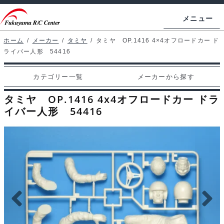
ナ
コ
メニュー
ビ
ン
ゲ
テ
ホーム
/
メーカー
/
タミヤ
/
タミヤ OP.1416 4×4オフロードカー ド
ホームページ
ライバー人形 54416
ー
ン
シ
ツ
マイアカウント
カテゴリー一覧
メーカーから探す
ョ
へ
カート
ン
ス
タミヤ OP.1416 4x4オフロードカー ドラ
へ
キ
イバー人形 54416
支払い
ス
ッ
キ
プ
カテゴリー一覧
ッ
プ
メーカーから探す
お問い合わせ
ブログ