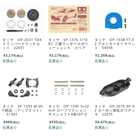
タミヤ OP.2031 TD4
タミヤ SP.1376 1/10
タミヤ OP.1558 TT-0
スリッパークラッチセ
RC 三菱ランサーエボリ
2 アルミモーターマウン
ット 22031
ューションＸ スペア
ト 54558
ボディセット 51376
¥
3,179
¥
3,179
¥
1,309
(税込)
(税込)
(税込)
タミヤ SP.1393 M-05
タミヤ OP.1395 3×22
タミヤ OP.2075 XV-0
F部品 （アップライト）
mm ローフリクション
2 カーボン強化ロワデッ
51393
サスシャフト4本(DT-0
キ 22075
2・TT-01) 54395
¥
468
¥
430
¥
4,675
(税込)
(税込)
(税込)