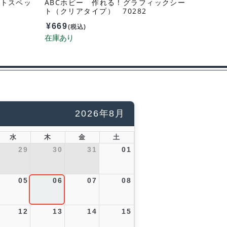
ットスペッ
ABCホビー 作れる！グラフィックシー
ト（クリアタイプ） 70282
¥
669
(税込)
2026年8月
水
木
金
土
29
30
31
01
05
06
07
08
12
13
14
15