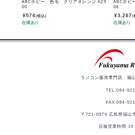
ABCホビー 色毛 クリアオレンジ 629
ABCホビー
00
08
¥
574
¥
3,267
(税込)
(
ラジコン販売専門店 福
TEL:084-92
FAX:084-92
〒721-0974 広島県福山
店舗営業時間 10:0