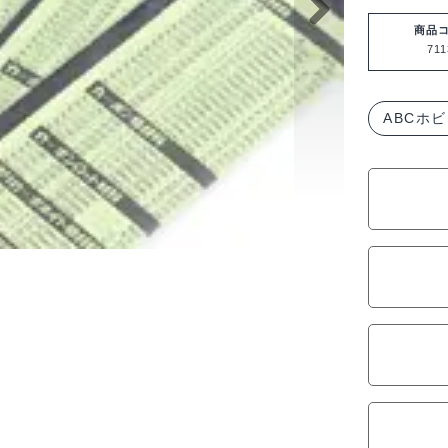
ビ
ー
商品
711
CFRP
1.0x10
71138
ABCホ
個