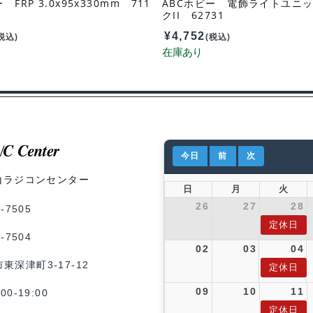
 FRP 3.0x95x330mm 711
ABCホビー 電飾ライトユニ
クII 62731
¥
4,752
税込)
(税込)
今日
前
次
山ラジコンセンター
日
月
火
26
27
28
1-7505
定休日
1-7504
02
03
04
市東深津町3-17-12
定休日
09
10
11
0-19:00
定休日