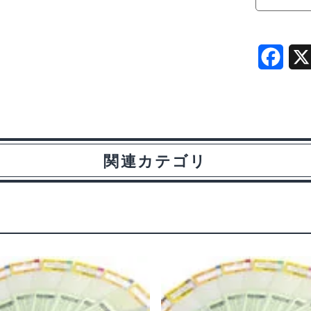
F
a
c
e
関連カテゴリ
b
o
o
k