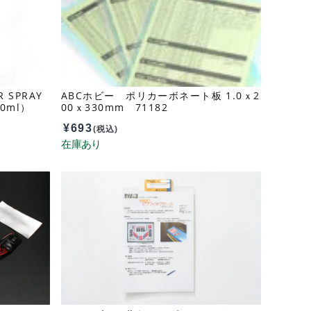
 SPRAY
ABCホビー ポリカーボネート板 1.0ｘ2
0ml）
00ｘ330mm 71182
¥
693
(税込)