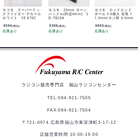
ヨコモ スーパードッ
ヨコモ 20mm ターン
ヨコモ ロッドエンド
クファイター デカール
バックル(対辺4mm) S
ボール S 6個入 全長 1
ホワイト YZ-870C
D-TB20A
1.3mm/ネジ部 6.0mm
用 ZC-D4W
ZC-206SHSA
¥
594
¥
396
¥
693
(税込)
(税込)
(税込)
ラジコン販売専門店 福山ラジコンセンター
TEL:084-921-7505
FAX:084-921-7504
〒721-0974 広島県福山市東深津町3-17-12
店舗営業時間 10:00-19:00