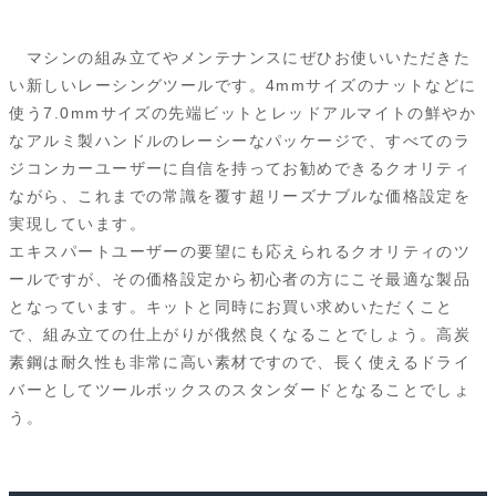
a
i
l
e
e
r
m
個
c
n
u
d
s
i
a
マシンの組み立てやメンテナンスにぜひお使いいただきた
e
e
e
d
s
n
i
い新しいレーシングツールです。4mmサイズのナットなどに
使う7.0mmサイズの先端ビットとレッドアルマイトの鮮やか
b
s
i
a
t
l
なアルミ製ハンドルのレーシーなパッケージで、すべてのラ
o
k
t
g
ジコンカーユーザーに自信を持ってお勧めできるクオリティ
ながら、これまでの常識を覆す超リーズナブルな価格設定を
o
y
e
実現しています。
k
エキスパートユーザーの要望にも応えられるクオリティのツ
ールですが、その価格設定から初心者の方にこそ最適な製品
となっています。キットと同時にお買い求めいただくこと
で、組み立ての仕上がりが俄然良くなることでしょう。高炭
素鋼は耐久性も非常に高い素材ですので、長く使えるドライ
バーとしてツールボックスのスタンダードとなることでしょ
う。