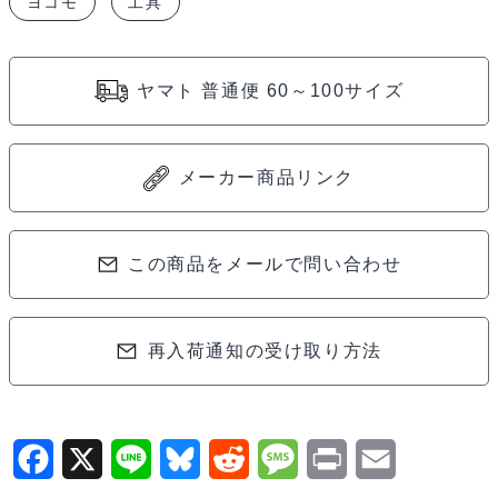
ヨコモ
工具
ン
グ
ツ
ヤマト 普通便 60～100サイズ
ー
ル
7.0mm
メーカー商品リンク
ナ
ッ
ト
この商品をメールで問い合わせ
ド
ラ
再入荷通知の受け取り方法
イ
バ
ー
YT-
F
X
L
B
R
M
P
E
70RTRA