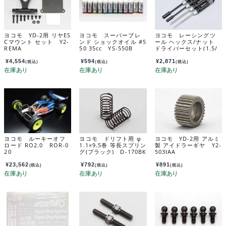
ヨコモ YD-2用 リヤES
ヨコモ スーパーブレ
ヨコモ レーシングツ
Cマウント セット Y2-
ンド ショックオイル #5
ール ヘックス/ナット
REMA
50 35cc YS-550B
ドライバーセット(1.5/
2.0/5.5/7.0mm) YT-Y
RTSBA
¥
4,554
¥
594
¥
2,871
(税込)
(税込)
(税込)
ヨコモ ルーキーオフ
ヨコモ ドリフト用 φ
ヨコモ YD-2用 アルミ
ロード RO2.0 ROR-0
1.1×9.5巻 等長スプリン
製 アイドラーギヤ Y2-
20
グ(ブラック) D-170BK
503IAA
A
¥
23,562
¥
792
¥
891
(税込)
(税込)
(税込)