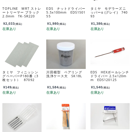
TOPLINE MRT ストレ
EDS ナットドライバー
タミヤ モデラーズニ
ートリーマー ブラック
5.5x100mm EDS1501
ッパーα (グレイ) 740
2.0mm TK-SR220
55
93
¥
2,033
¥
1,980
¥
1,386
(税込)
(税込)
(税込)
タミヤ フィニッシン
川田模型 ベアリング
EDS HEXボールレンチ
グペーパーP180番（3
洗浄ケース大 SK18L
ドライバー 2.5x120m
枚セット） 87092
m EDS120125
¥
149
¥
1,584
¥
1,540
(税込)
(税込)
(税込)