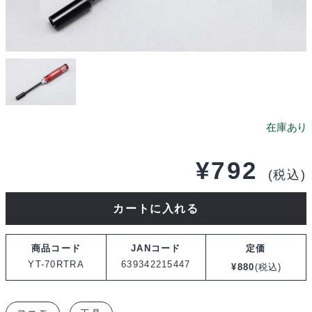
¥
792
(税込)
ヨ
カートに入れる
コ
モ
商品コード
JANコード
定価
レ
YT-70RTRA
639342215447
¥
880
(税込)
ー
シ