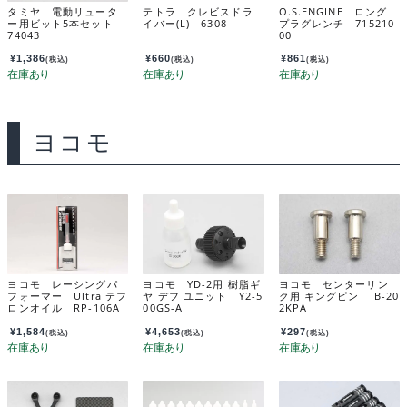
タミヤ 電動リュータ
テトラ クレビスドラ
O.S.ENGINE ロング
ー用ビット5本セット
イバー(L) 6308
プラグレンチ 715210
74043
00
¥
1,386
¥
660
¥
861
(税込)
(税込)
(税込)
ヨコモ
ヨコモ レーシングパ
ヨコモ YD-2用 樹脂ギ
ヨコモ センターリン
フォーマー Ultra テフ
ヤ デフ ユニット Y2-5
ク用 キングピン IB-20
ロンオイル RP-106A
00GS-A
2KPA
¥
1,584
¥
4,653
¥
297
(税込)
(税込)
(税込)