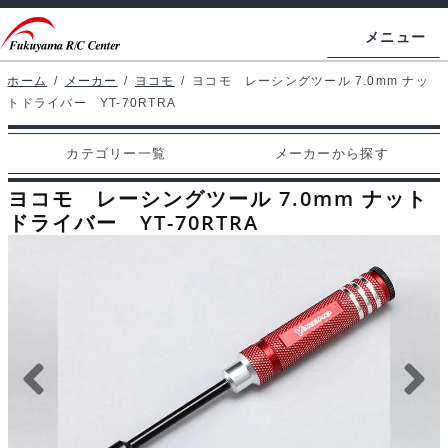
ナ
コ
メニュー
ビ
ン
ゲ
テ
ホーム
/
メーカー
/
ヨコモ
/
ヨコモ レーシングツール 7.0mm ナッ
ホームページ
トドライバー YT-70RTRA
ー
ン
シ
ツ
マイアカウント
カテゴリー一覧
メーカーから探す
ョ
へ
カート
ン
ス
ヨコモ レーシングツール 7.0mm ナット
へ
キ
ドライバー YT-70RTRA
支払い
ス
ッ
キ
プ
カテゴリー一覧
ッ
プ
メーカーから探す
お問い合わせ
ブログ