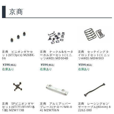
京商
京商 ピニオンギヤセ
京商 ナックル&モータ
京商 セッテイングタ
ット(6T/3pcs) MZ6BK-
ーホルダーセット(ミニ
イロッドセット(ミニッ
06
ッツAWD) MD004B
ツAWD) MDW003
¥
396
¥
594
¥
594
(税込)
(税込)
(税込)
京商 SPピニオンギヤ
京商 アルミアッパー
京商 レーシングセン
セット(6T/7T/8T/9T/各
ブレース(ナロー/MR-0
サーケーブル(80mm) 8
1個) MZW119B
4) MZW706N
2262-080