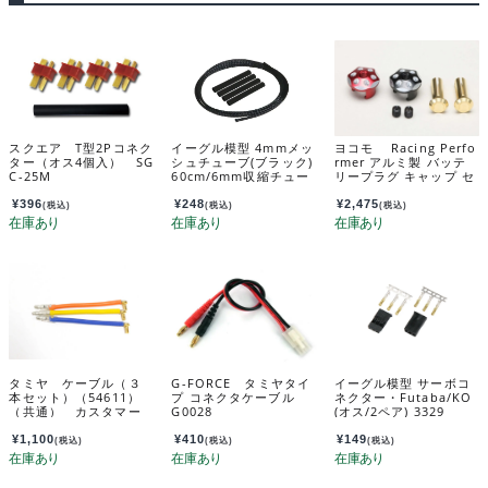
スクエア T型2Pコネク
イーグル模型 4mmメッ
ヨコモ Racing Perfo
ター（オス4個入） SG
シュチューブ(ブラック)
rmer アルミ製 バッテ
C-25M
60cm/6mm収縮チュー
リープラグ キャップ セ
ブ付 2876-4me
ット Φ4 (赤/黒) RP-
121P4
¥
396
¥
248
¥
2,475
(税込)
(税込)
(税込)
タミヤ ケーブル（３
G-FORCE タミヤタイ
イーグル模型 サーボコ
本セット）（54611）
プ コネクタケーブル
ネクター・Futaba/KO
（共通） カスタマー
G0028
(オス/2ペア) 3329
サービスパーツ 17805
097-000
¥
1,100
¥
410
¥
149
(税込)
(税込)
(税込)