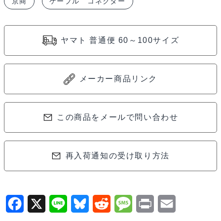
京商
ケーブル コネクター
延
長
プ
ヤマト 普通便 60～100サイズ
ラ
グ
XH
メーカー商品リンク
タ
イ
プ
この商品をメールで問い合わせ
6
Cell
再入荷通知の受け取り方法
用
R246-
8546
個
F
X
L
B
R
M
P
E