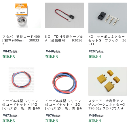
フタバ 延長コード400
KO TD-4接続ケーブル
KO サーボコネクター
J(標準)400mm 30033
A（受信機用） 93056
セットG ブラック 36
2
511
¥
842
¥
440
¥
297
(税込)
(税込)
(税込)
イーグル模型 シリコン
イーグル模型 シリコン
スクエア 大容量アン
銀コードセット・14G
銀コードセット・12G
チスパークコネクターX
[ゲ-ジ]赤、黒、青 各60
[ゲ-ジ](赤、黒、青 各6
T90-S(オス2ペア) Anti
cm 968U
0cm) 980U
Spark connector XT9
0-S (male 2 pairs) S
¥
673
¥
970
¥
495
(税込)
(税込)
(税込)
GC-63M