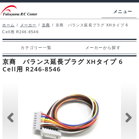
ナ
コ
メニュー
ビ
ン
ゲ
テ
ホーム
/
メーカー
/
京商
/
京商 バランス延長プラグ XHタイプ 6
ホームページ
Cell用 R246-8546
ー
ン
シ
ツ
マイアカウント
カテゴリー一覧
メーカーから探す
ョ
へ
カート
ン
ス
京商 バランス延長プラグ XHタイプ 6
へ
キ
Cell用 R246-8546
支払い
ス
ッ
キ
プ
カテゴリー一覧
ッ
プ
メーカーから探す
お問い合わせ
ブログ