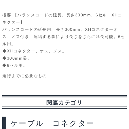
a
i
l
e
e
r
m
c
n
u
d
s
i
a
概要 【バランスコードの延長。長さ300mm、6セル、XHコ
e
e
e
d
s
n
i
ネクター】
バランスコードの延長用、長さ300mm、XHコネクターオ
b
s
i
a
t
l
ス、メス付き。連結する事により長さをさらに延長可能。6セ
o
k
t
g
ル用。
◆XHコネクター、オス、メス。
o
y
e
◆300mm長。
k
◆6セル用。
走行までに必要なもの
関連カテゴリ
ケーブル コネクター