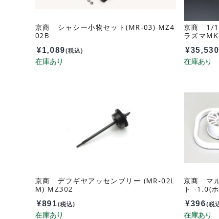
京商 シャシー小物セット(MR-03) MZ4
京商 1/1
02B
ラズマMK.
¥
1,089
¥
35,53
(税込)
京商 デフギヤアッセンブリー (MR-02L
京商 マル
M) MZ302
ト -1.0(
W-W-1B
¥
891
¥
396
(税込)
(税