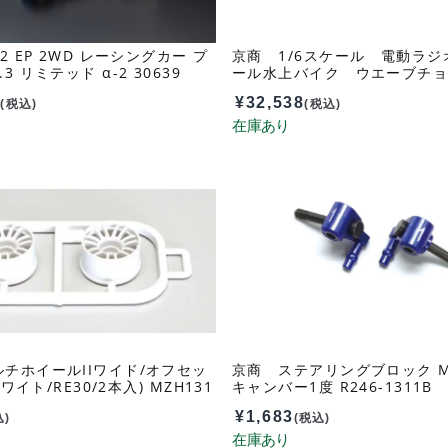
2 EP 2WD レーシングカー プ
京商 1/6スケール 電動ラジ
3 リミテッド α-2 30639
ール水上バイク ウエーブチョッ
0 カラータイプ1 レディセット K
0
¥
32,538
+付 40211T1
(税込)
(税込)
チホイールIIワイド/オフセッ
京商 ステアリングブロック M
ホワイト/RE30/2本入) MZH131
キャンバー1度 R246-1311B
¥
1,683
込)
(税込)