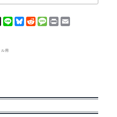
X
L
B
R
M
P
E
i
l
e
e
r
m
n
u
d
s
i
a
e
e
d
s
n
i
セル用
s
i
a
t
l
k
t
g
y
e