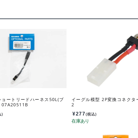
ョートリードハーネス50L(ブ
イーグル模型 2P変換コネクター 
07A20511B
2
¥
277
込)
(税込)