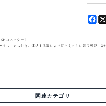
R246-
8543
個
F
a
c
、XHコネクター】
e
ターオス、メス付き。連結する事により長さをさらに延長可能。3
b
o
o
k
関連カテゴリ