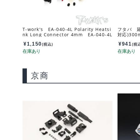
T-work's EA-040-4L Polarity Heatsi
フタバ 延
nk Long Connector 4mm EA-040-4L
対応)300
-RB
¥
1,150
¥
941
(税込)
(税
京商