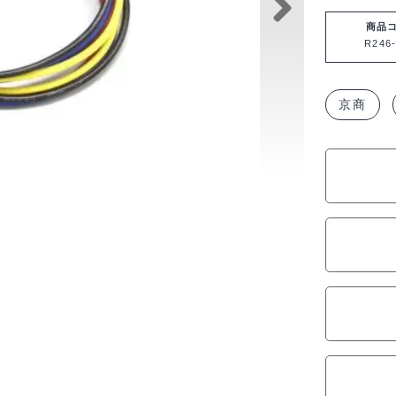
バ
ラ
商品
R246-
ン
ス
延
京商
長
プ
ラ
グ
XH
タ
イ
プ
3
Cell
用