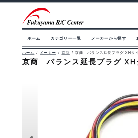
ナ
コ
ビ
ン
ゲ
テ
ー
ン
ホーム
カテゴリー一覧
メーカーから探す
シ
ツ
ョ
へ
ホーム
/
メーカー
/
京商
/
京商 バランス延長プラグ XHタイプ 3
京商 バランス延長プラグ XHタイプ
ン
ス
へ
キ
ス
ッ
キ
プ
ッ
プ