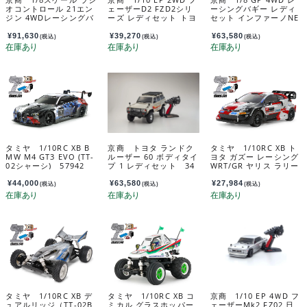
オコントロール 21エン
ェーザーD2 FZD2シリ
ーシングバギー レディ
ジン 4WDレーシングバ
ーズ レディセット トヨ
セット インファーノNE
ギー レディセット イン
タ スプリンター トレノ
O 3.0 カラータイプ5
ファーノ MP10 カラー
AE86 ホワイト 34501T
（レッド） 33012T5
¥
91,630
¥
39,270
¥
63,580
(税込)
(税込)
(税込)
タイプ1 レッド 33025T
1
1S
タミヤ 1/10RC XB B
京商 トヨタ ランドク
タミヤ 1/10RC XB ト
MW M4 GT3 EVO (TT-
ルーザー 60 ボディタイ
ヨタ ガズー レーシング
02シャーシ) 57942
プ 1 レディセット 34
WRT/GR ヤリス ラリー
801T1
1 ハイブリッド (TT-02
シャーシ) 57938
¥
44,000
¥
63,580
¥
27,984
(税込)
(税込)
(税込)
タミヤ 1/10RC XB デ
タミヤ 1/10RC XB コ
京商 1/10 EP 4ＷD フ
ュアルリッジ（TT-02B
ミカル グラスホッパー
ェーザーMk2 FZ02 日