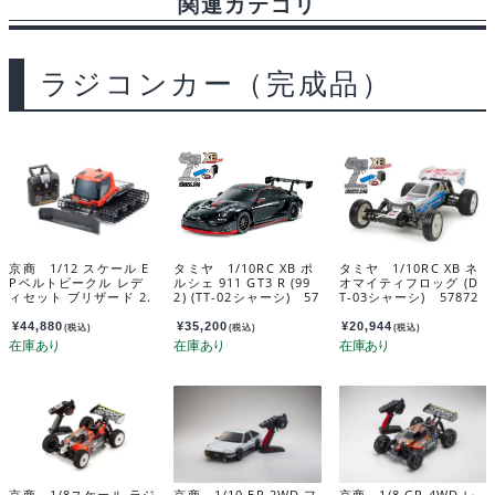
関連カテゴリ
ラジコンカー（完成品）
京商 1/12 スケール E
タミヤ 1/10RC XB ポ
タミヤ 1/10RC XB ネ
Pベルトビークル レデ
ルシェ 911 GT3 R (99
オマイティフロッグ (D
ィセット ブリザード 2.
2) (TT-02シャーシ) 57
T-03シャーシ) 57872
0 34902D
941
¥
44,880
¥
35,200
¥
20,944
(税込)
(税込)
(税込)
京商 1/8スケール ラジ
京商 1/10 EP 2WD フ
京商 1/8 GP 4WD レ