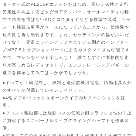
ターター式のKE21SPエンジンをはじめ、高い走破性と走行
安定性を両立するビッグボアダンパー、オールマイティな特
性で路面を選ばないKCクロスタイヤなどを標準で装備。シャ
シーも純競技車両がベースになっていることから、信頼性や
耐久性も折り紙付きです。また、セッティングの幅が広いだ
けでなく、豊富にラインナップされている別売のインファー
ノMP7.5系オプションパーツによるカスタマイズも可能です
ので、マシンをイジる楽しみも！ 誰でもすぐに本格的な走
りが楽しめるレディセットで、エンジンレーシングバギーの
魅力を体感してみてはいかがでしょうか。
●すべてが工場完成し、燃料と送受信機用電池、始動用具以外
のすべてが付属しているレディセット。
●4輪ダブルウィッシュボーンタイプのサスペンションを採
用。
●フロント駆動部には駆動ロスの低減と耐クラッシュ性の向上
に貢献するユニバーサルタイプのスイングシャフトを標準装
備。
●前後・左右のタイヤに最適な駆動力を伝達するギヤデフを前