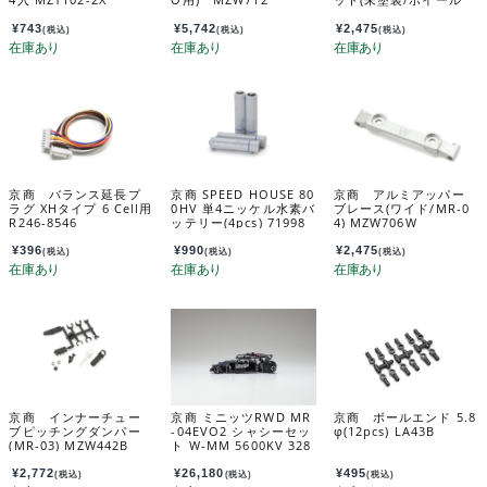
付) MZN228
¥
743
¥
5,742
¥
2,475
(税込)
(税込)
(税込)
京商 バランス延長プ
京商 SPEED HOUSE 80
京商 アルミアッパー
ラグ XHタイプ 6 Cell用
0HV 単4ニッケル水素バ
ブレース(ワイド/MR-0
R246-8546
ッテリー(4pcs) 71998
4) MZW706W
¥
396
¥
990
¥
2,475
(税込)
(税込)
(税込)
京商 インナーチュー
京商 ミニッツRWD MR
京商 ボールエンド 5.8
ブピッチングダンパー
-04EVO2 シャシーセッ
φ(12pcs) LA43B
(MR-03) MZW442B
ト W-MM 5600KV 328
94
¥
2,772
¥
26,180
¥
495
(税込)
(税込)
(税込)