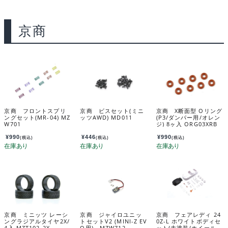
京商
京商 フロントスプリ
京商 ビスセット(ミニ
京商 X断面型 Oリング
ングセット(MR-04) MZ
ッツAWD) MD011
(P3/ダンパー用/オレン
W701
ジ) 8ヶ入 ORG03XRB
¥
990
¥
446
¥
990
(税込)
(税込)
(税込)
京商 ミニッツ レーシ
京商 ジャイロユニッ
京商 フェアレディ 24
ングラジアルタイヤ2X/
トセットV2 (MINI-Z EV
0Z-L ホワイトボディセ
4入 MZT102-2X
O用) MZW712
ット(未塗装/ホイール