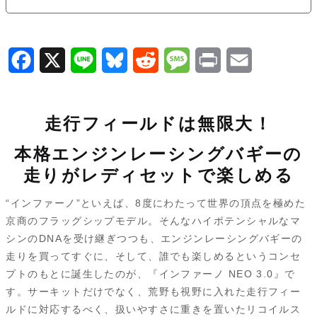
F
X
L
B
R
M
P
E
a
i
l
e
e
r
m
c
n
u
d
s
i
a
走行フィールドは無限大！
e
e
e
d
s
n
i
本格エンジンレーシングバギーの
b
s
i
a
t
l
走りがレディセットで楽しめる
o
k
t
g
“インファーノ”といえば、8度にわたって世界の頂点を極めた
o
y
e
京商のフラッグシップモデル。そんなハイポテンシャルなマ
k
シンのDNAを受け継ぎつつも、エンジンレーシングバギーの
走りを買ってすぐに、そして、誰でも楽しめるというコンセ
プトのもとに誕生したのが、『インファーノ NEO 3.0』で
す。サーキットだけでなく、荒野も視野に入れた走行フィー
ルドに対応するべく、扱いやすさに重きを置いたリコイルス