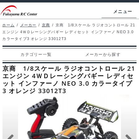
ナ
コ
メニュー
ビ
ン
ゲ
テ
ホーム
/
メーカー
/
京商
/
京商 1/8スケール ラジオコントロール 21
ホームページ
エンジン 4ＷＤレーシングバギー レディセット インファーノ NEO 3.0
ー
ン
カラータイプ3 オレンジ 33012T3
シ
ツ
マイアカウント
ョ
へ
カテゴリー一覧
メーカーから探す
カート
ン
ス
京商 1/8スケール ラジオコントロール 21
へ
キ
支払い
エンジン 4ＷＤレーシングバギー レディセ
ス
ッ
ット インファーノ NEO 3.0 カラータイプ
キ
プ
カテゴリー一覧
3 オレンジ 33012T3
ッ
プ
メーカーから探す
お問い合わせ
ブログ