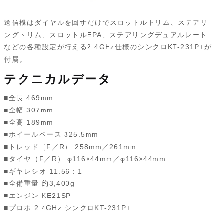
送信機はダイヤルを回すだけでスロットルトリム、ステアリ
ングトリム、スロットルEPA、ステアリングデュアルレート
などの各種設定が行える2.4GHz仕様のシンクロKT-231P+が
付属。
テクニカルデータ
■全長 469mm
■全幅 307mm
■全高 189mm
■ホイールベース 325.5mm
■トレッド（F／R） 258mm／261mm
■タイヤ（F／R） φ116×44mm／φ116×44mm
■ギヤレシオ 11.56：1
■全備重量 約3,400g
■エンジン KE21SP
■プロポ 2.4GHz シンクロKT-231P+