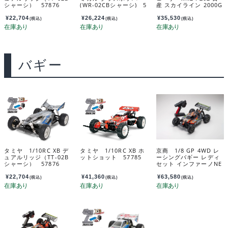
シャーシ） 57876
(WR-02CBシャーシ) 5
産 スカイライン 2000G
7908
T-R(KPGC10) チューン
ド・バージョン シルバ
¥
22,704
¥
26,224
¥
35,530
(税込)
(税込)
(税込)
ー 34425T1C
バギー
タミヤ 1/10RC XB デ
タミヤ 1/10RC XB ホ
京商 1/8 GP 4WD レ
ュアルリッジ（TT-02B
ットショット 57785
ーシングバギー レディ
シャーシ） 57876
セット インファーノNE
O 3.0 カラータイプ5
（レッド） 33012T5
¥
22,704
¥
41,360
¥
63,580
(税込)
(税込)
(税込)