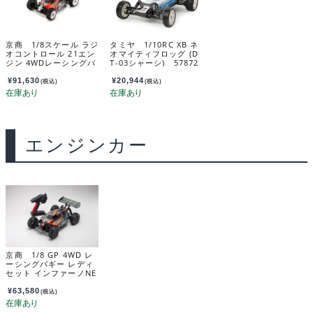
京商 1/8スケール ラジ
タミヤ 1/10RC XB ネ
オコントロール 21エン
オマイティフロッグ (D
ジン 4WDレーシングバ
T-03シャーシ) 57872
ギー レディセット イン
ファーノ MP10 カラー
¥
91,630
¥
20,944
(税込)
(税込)
タイプ1 レッド 33025T
1S
エンジンカー
京商 1/8 GP 4WD レ
ーシングバギー レディ
セット インファーノNE
O 3.0 カラータイプ5
（レッド） 33012T5
¥
63,580
(税込)