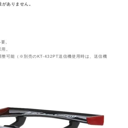
互換性がありません。
必要。
採用。
整可能（※別売のKT-432PT送信機使用時は、送信機