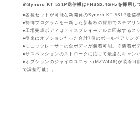
※Syncro KT-531P送信機はFHSS2.4GHz
●各種セットが可能な新開発のSyncro KT-531P
●制御プログラムを一新した新基板の採用でステアリ
●工場完成ボディはディスプレイモデルに匹敵するス
●従来はオプションだった合計7個のボールベアリン
●ミニッツレーサーの全ボディが装着可能。※装着ボ
●サスペンションのストロークに応じて最適なキャン
●オプションのジャイロユニット(MZW446)が装着
で調整可能）。