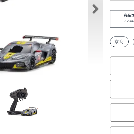
商品
323
京商