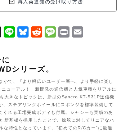
再入荷通知の受け取り方法
X
L
B
R
M
P
E
i
l
e
e
r
m
n
u
d
s
i
a
ーに
e
e
d
s
n
i
RWDシリーズ。
s
i
a
t
l
のなかで、『より幅広いユーザー層へ、より手軽に楽し
k
t
g
がリニューアル！ 新開発の送信機と人気車種をリアルに
なトピックは、新型のSyncro KT-531P送信機
y
e
か、ステアリングホイールにスポンジを標準装備して
てくれる工場完成ボディも付属。シャシーも実績のあ
した新基板を採用したことで、操舵に対してリニアなハ
ルな特性となっています。“初めてのR/Cカー”に最適