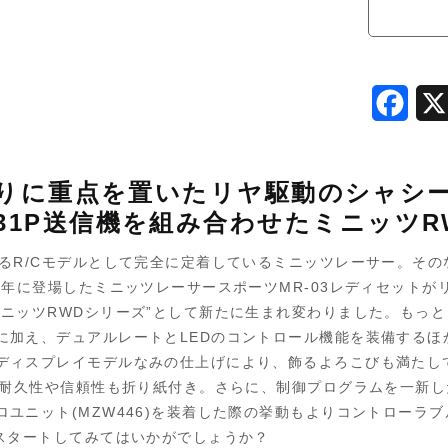
F
a
c
りに重点を置いたリヤ駆動のシャシ
e
KT-531P送信機を組み合わせたミニッツ
b
れるR/Cモデルとして完全に定着しているミニッツレーサー。そ
o
3年に登場したミニッツレーサースポーツMR-03レディセット
ッツRWDシリーズ”として新たに生まれ変わりました。もっとも大き
o
に加え、デュアルレートとLEDのコントロール機能を装備するほ
k
ディスプレイモデルなみの仕上げにより、飾るよろこびも満たし
ん、耐久性や信頼性も折り紙付き。さらに、制御プログラムを一新
ユニット(MZW446)を装着した際の挙動もよりコントローラブ
スタートしてみてはいかがでしょうか？