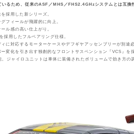
を採用しているため、従来のASF／MHS／FHS2.4GHzシステムとは
送信機を採用した新シリーズ。
ングフィールが飛躍的に向上。
ケール感の高い仕上がり。
グを採用したフルベアリング仕様。
ディに対応するモーターケースやデフギヤアッセンブリーが別途
バー変化を引き出す独創的なフロントサスペンション『VCS』を
可能。ジャイロユニットは車体に装備されたボリュームで効き方の調