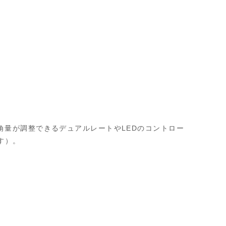
舵角量が調整できるデュアルレートやLEDのコントロー
す）。