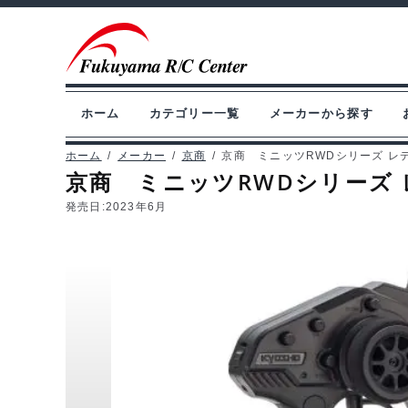
ナ
コ
ビ
ン
ゲ
テ
ー
ン
ホーム
カテゴリー一覧
メーカーから探す
シ
ツ
ョ
へ
ホーム
/
メーカー
/
京商
/
京商 ミニッツRWDシリーズ レディ
京商 ミニッツRWDシリーズ レ
ン
ス
へ
キ
発売日:
2023年6月
ス
ッ
キ
プ
ッ
プ