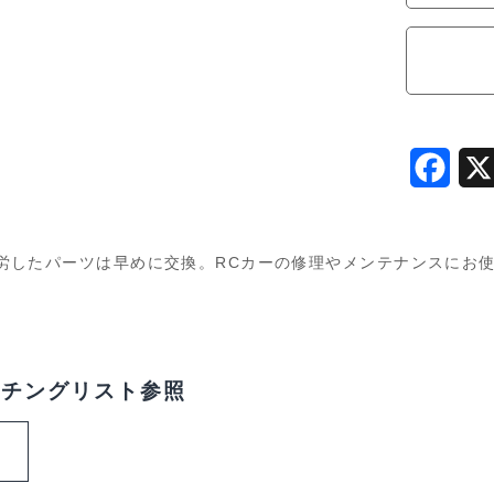
F
a
c
労したパーツは早めに交換。RCカーの修理やメンテナンスにお
e
b
o
ッチングリスト参照
o
k