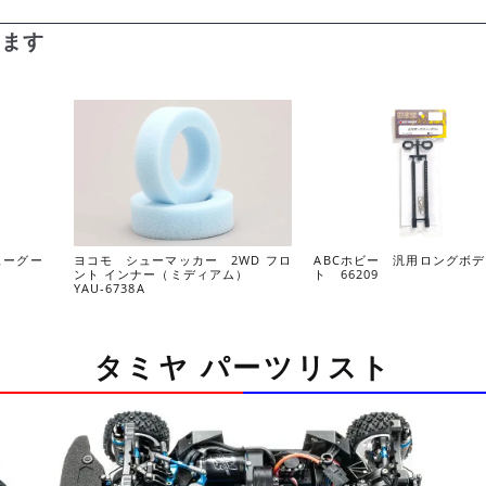
います
ューグー
ヨコモ シューマッカー 2WD フロ
ABCホビー 汎用ロングボ
ント インナー（ミディアム）
ト 66209
YAU-6738A
タミヤ パーツリスト