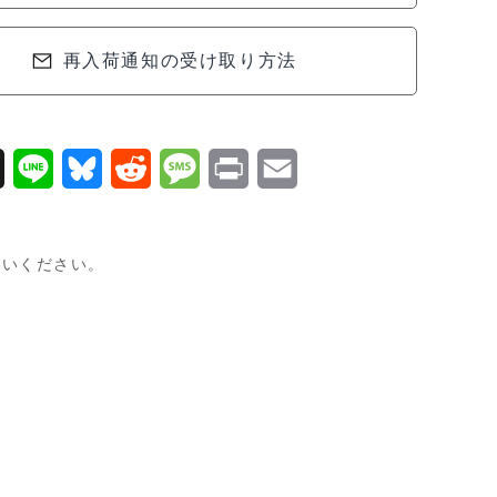
再入荷通知の受け取り方法
X
L
B
R
M
P
E
i
l
e
e
r
m
n
u
d
s
i
a
使いください。
e
e
d
s
n
i
s
i
a
t
l
k
t
g
y
e