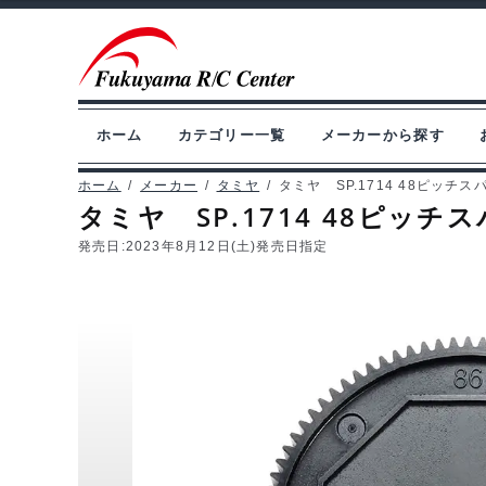
ナ
コ
ビ
ン
ゲ
テ
ー
ン
ホーム
カテゴリー一覧
メーカーから探す
シ
ツ
ョ
へ
ホーム
/
メーカー
/
タミヤ
/
タミヤ SP.1714 48ピッチスパ
タミヤ SP.1714 48ピッチスパ
ン
ス
へ
キ
発売日:
2023年8月12日(土)発売日指定
ス
ッ
キ
プ
ッ
プ