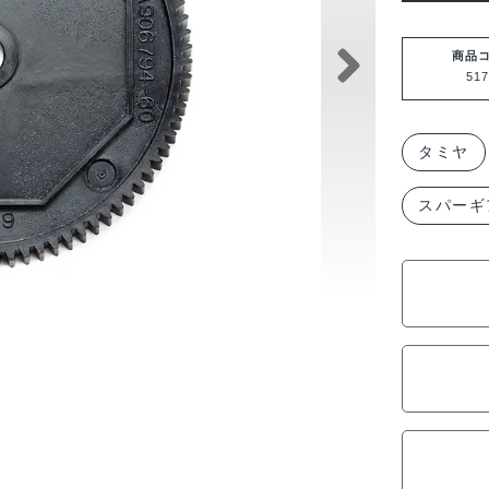
ヤ
SP.1714
商品
517
48
ピ
ッ
タミヤ
チ
スパーギ
ス
パ
ー
ギ
ヤ
(86T)
51714
個