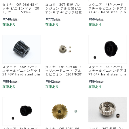
タミヤ OP.966 48ピ
ヨコモ 30T 超硬プレ
スクエア 48P ハード
ッチ ピニオンギヤ（20
シジョン アルミ製ピニ
スチールピニオンギア 3
T、21T） 53966
オンギヤ 48ピッチ軽量
7T 48P hard steel pin
ハードコート PG-483
ion gear 37T SGX-43
0A
7
¥
748
¥
772
¥
594
(税込)
(税込)
(税込)
スクエア 48P ハード
タミヤ OP.509 06 フ
スクエア 64P ハード
スチールピニオンギヤ 1
ッソハードコート アル
スチールピニオンギア 3
5T 48P hard steel pin
ミピニオン （20T/F201
7T 64P hard steel pin
ion gear 15T SGX-41
用） 53509
ion gear 37T SGX-63
5
7
¥
554
¥
842
¥
594
(税込)
(税込)
(税込)
スクエア 64P ハード
タミヤ OP.1981 06
ヨコモ 26T 超硬プレ