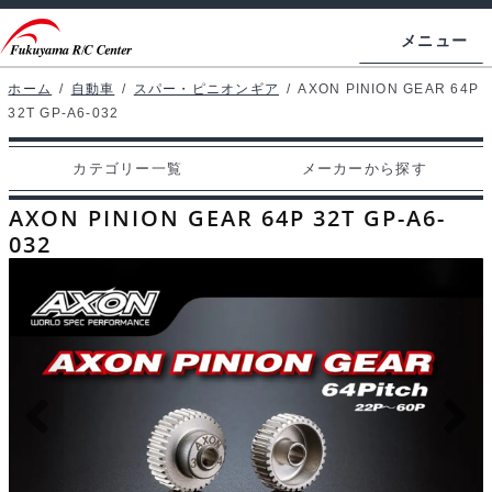
ナ
コ
メニュー
ビ
ン
ゲ
テ
ホーム
/
自動車
/
スパー・ピニオンギア
/
AXON PINION GEAR 64P
ホームページ
32T GP-A6-032
ー
ン
シ
ツ
マイアカウント
カテゴリー一覧
メーカーから探す
ョ
へ
カート
ン
ス
AXON PINION GEAR 64P 32T GP-A6-
へ
キ
032
支払い
ス
ッ
キ
プ
カテゴリー一覧
ッ
プ
メーカーから探す
お問い合わせ
ブログ