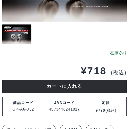
¥
718
(税込)
AXON
カートに入れる
PINION
GEAR
商品コード
JANコード
定価
64P
GP-A6-032
4573448241817
¥
770
(税込)
32T
GP-