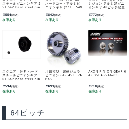
スチールピニオンギア 2
ハードコートアルミピ
シジョン アルミ製ピニ
5T 64P hard steel pin
ニオンギヤ (27T) 549
オンギヤ 48ピッチ軽量
ion gear 25T SGX-62
81
ハードコート PG-482
5
6A
¥
554
¥
842
¥
772
(税込)
(税込)
(税込)
スクエア 64P ハード
川田模型 超硬ジュラ
AXON PINION GEAR 6
スチールピニオンギア 3
ピニオン 64P 45T PN
4P 35T GP-A6-035
6T 64P hard steel pin
B45
ion gear 36T SGX-63
6
¥
594
¥
693
¥
718
(税込)
(税込)
(税込)
64ピッチ