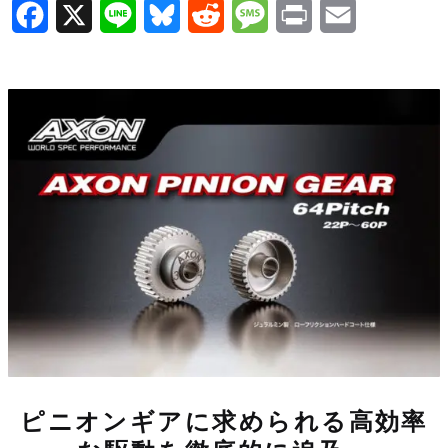
F
X
L
B
R
M
P
E
a
i
l
e
e
r
m
c
n
u
d
s
i
a
e
e
e
d
s
n
i
b
s
i
a
t
l
o
k
t
g
o
y
e
k
ピニオンギアに求められる高効率