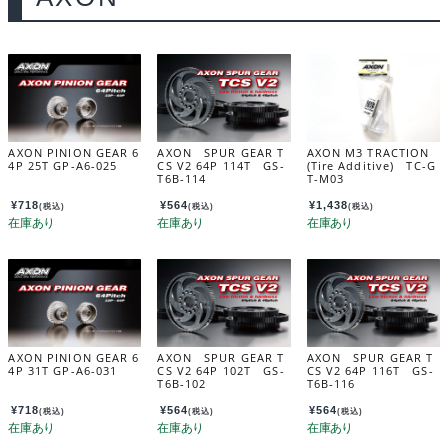
AXON PINION GEAR 6
AXON SPUR GEAR T
AXON M3 TRACTION
4P 25T GP-A6-025
CS V2 64P 114T GS-
(Tire Additive) TC-G
T6B-114
T-M03
¥
718
¥
564
¥
1,438
(税込)
(税込)
(税込)
AXON PINION GEAR 6
AXON SPUR GEAR T
AXON SPUR GEAR T
4P 31T GP-A6-031
CS V2 64P 102T GS-
CS V2 64P 116T GS-
T6B-102
T6B-116
¥
718
¥
564
¥
564
(税込)
(税込)
(税込)