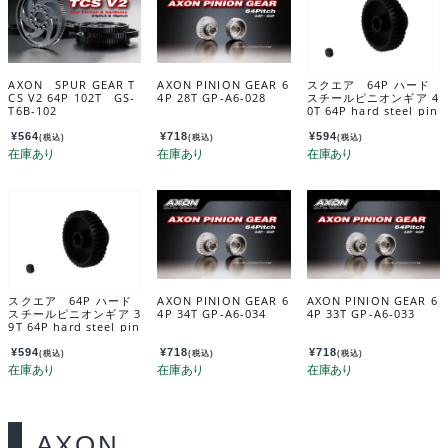
AXON SPUR GEAR T
AXON PINION GEAR 6
スクエア 64P ハード
CS V2 64P 102T GS-
4P 28T GP-A6-028
スチールピニオンギア 4
T6B-102
0T 64P hard steel pin
ion gear 40T SGX-64
0
¥
564
¥
718
¥
594
(税込)
(税込)
(税込)
スクエア 64P ハード
AXON PINION GEAR 6
AXON PINION GEAR 6
スチールピニオンギア 3
4P 34T GP-A6-034
4P 33T GP-A6-033
9T 64P hard steel pin
ion gear 39T SGX-63
9
¥
594
¥
718
¥
718
(税込)
(税込)
(税込)
AXON