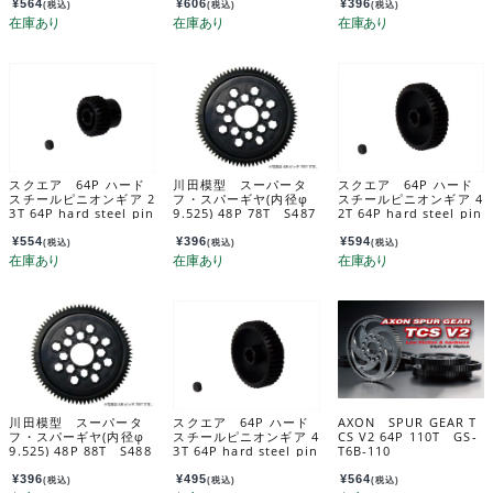
¥
564
¥
606
¥
396
(税込)
(税込)
(税込)
スクエア 64P ハード
川田模型 スーパータ
スクエア 64P ハード
スチールピニオンギア 2
フ・スパーギヤ(内径φ
スチールピニオンギア 4
3T 64P hard steel pin
9.525) 48P 78T S487
2T 64P hard steel pin
ion gear 23T SGX-62
8T
ion gear 42T SGX-64
3
2
¥
554
¥
396
¥
594
(税込)
(税込)
(税込)
川田模型 スーパータ
スクエア 64P ハード
AXON SPUR GEAR T
フ・スパーギヤ(内径φ
スチールピニオンギア 4
CS V2 64P 110T GS-
9.525) 48P 88T S488
3T 64P hard steel pin
T6B-110
8T
ion gear 43T SGE-64
3
¥
396
¥
495
¥
564
(税込)
(税込)
(税込)