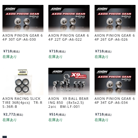
AXON PINION GEAR 6
AXON PINION GEAR 6
AXON PINION GEAR 6
4P 30T GP-A6-030
4P 22T GP-A6-022
4P 26T GP-A6-026
¥
718
¥
718
¥
718
(税込)
(税込)
(税込)
AXON RACING SLICK
AXON X9 BALL BEAR
AXON PINION GEAR 6
TIRE 36R(4pcs) TR-R
ING 850 (8x5x2.5)
4P 34T GP-A6-034
S-36R-B
2pic BM-LF-001
¥
2,772
¥
514
¥
718
(税込)
(税込)
(税込)