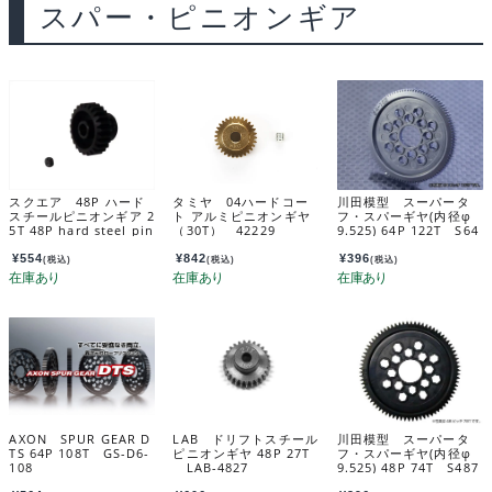
スパー・ピニオンギア
スクエア 48P ハード
タミヤ 04ハードコー
川田模型 スーパータ
スチールピニオンギア 2
ト アルミピニオンギヤ
フ・スパーギヤ(内径φ
5T 48P hard steel pin
（30T） 42229
9.525) 64P 122T S64
ion gear 25T SGX-42
122T
5
¥
554
¥
842
¥
396
(税込)
(税込)
(税込)
AXON SPUR GEAR D
LAB ドリフトスチール
川田模型 スーパータ
TS 64P 108T GS-D6-
ピニオンギヤ 48P 27T
フ・スパーギヤ(内径φ
108
LAB-4827
9.525) 48P 74T S487
4T