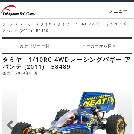
ナ
コ
メニュー
ビ
ン
ゲ
テ
ホーム
/
メーカー
/
タミヤ
/
タミヤ 1/10RC 4WDレーシングバギー
ホームページ
アバンテ (2011) 58489
ー
ン
シ
ツ
マイアカウント
カテゴリー一覧
メーカーから探す
ョ
へ
カート
ン
ス
タミヤ 1/10RC 4WDレーシングバギー ア
へ
キ
バンテ (2011) 58489
支払い
ス
ッ
発売日:
2024年08月
キ
プ
カテゴリー一覧
ッ
プ
メーカーから探す
お問い合わせ
ブログ