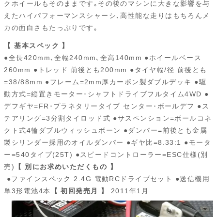
クホイールもそのままです｡その後のマシンに大きな影響を与
えたハイパフォーマンスシャーシ､高性能な走りはもちろんメ
カの面白さもたっぷりです｡
【 基本スペック 】
●全長420mm､全幅240mm､全高140mm ●ホイールベース
260mm ●トレッド 前後とも200mm ●タイヤ幅/径 前後とも
=38/88mm ●フレーム=2mm厚カーボン製ダブルデッキ ●駆
動方式=縦置きモーター･シャフトドライブフルタイム4WD ●
デフギヤ=FR･プラネタリータイプ センター･ボールデフ ●ス
テアリング=3分割タイロッド式 ●サスペンション=ボールコネ
クト式4輪ダブルウィッシュボーン ●ダンパー=前後とも金属
製シリンダー採用のオイルダンパー ●ギヤ比=8.33:1 ●モータ
ー=540タイプ(25T) ●スピードコントローラー=ESC仕様(別
売)
【 別にお求めいただくもの 】
●
ファインスペック 2.4G 電動RCドライブセット
●送信機用
単3形電池4本
【 初回発売月 】
2011年1月