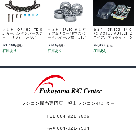
タミヤ OP.1804 TB-0
タミヤ SP.1046 ミデ
タミヤ SP.1731 1/10
5 カーボンダンパーステ
ィアムナロー18本スポ
RC MOTUL AUTECH Z
ー （リヤ） 54804
ークホイール(0) 5104
スペアボディセット 5
6
1731
¥
1,496
¥
515
¥
4,675
(税込)
(税込)
(税込)
ラジコン販売専門店 福山ラジコンセンター
TEL:084-921-7505
FAX:084-921-7504