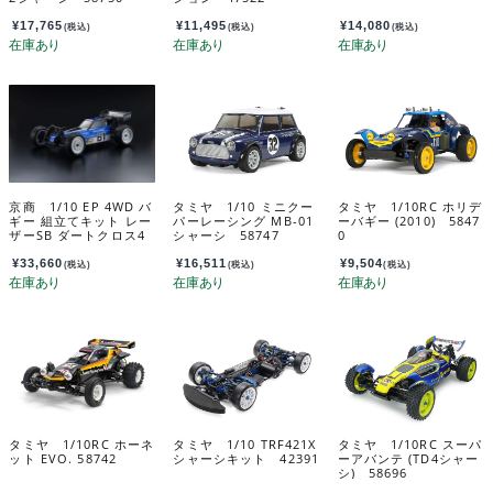
¥
17,765
¥
11,495
¥
14,080
(税込)
(税込)
(税込)
京商 1/10 EP 4WD バ
タミヤ 1/10 ミニクー
タミヤ 1/10RC ホリデ
ギー 組立てキット レー
パーレーシング MB-01
ーバギー (2010) 5847
ザーSB ダートクロス4
シャーシ 58747
0
WD 34321
¥
33,660
¥
16,511
¥
9,504
(税込)
(税込)
(税込)
タミヤ 1/10RC ホーネ
タミヤ 1/10 TRF421X
タミヤ 1/10RC スーパ
ット EVO. 58742
シャーシキット 42391
ーアバンテ (TD4シャー
シ) 58696