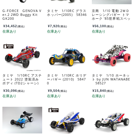
G-FORCE GENOVA V
タミヤ 1/10RC グラス
京商 1/10 電動 2ＷＤ
er.2 2WD Buggy Kit
ホッパー(2005) 58346
レーシングバギー トマ
GK200
ホーク '85世界戦スペッ
ク 組立キット 30646
¥
34,452
¥
7,920
¥
56,100
(税込)
(税込)
(税込)
タミヤ 1/10RC アスチ
タミヤ 1/10RC ホリデ
タミヤ 1/10 ホーネッ
ュート 2022 塗装済み
ーバギー (2010) 5847
ト by JUN WATANABE
ボディ (TD2シャーシ)
0
58527
47482
¥
30,096
¥
9,504
¥
15,840
(税込)
(税込)
(税込)