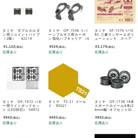
タミヤ ダブルカルダ
タミヤ OP.1546 リバ
タミヤ SP.1376 1/10
ン用ジョイントパイプ
ーシブルサス用カーボ
RC 三菱ランサーエボリ
（2個） 42219
ン強化ハブキャリア （6
ューションＸ スペア
度） 54546
ボディセット 51376
¥
1,122
¥
524
¥
3,179
(税込)
(税込)
(税込)
タミヤ OP.1972 バギ
タミヤ TS-21 ゴール
タミヤ OP.1738 18本
ー用ライトポッドセッ
ド 85021
スポークホイール4本(2
ト (LED対応) 54972
4mm幅･オフセット0)
(強化タイプ) 54738
¥
842
¥
693
¥
842
(税込)
(税込)
(税込)