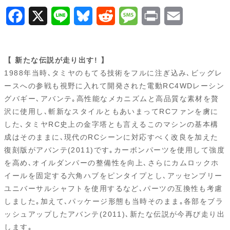
F
X
L
B
R
M
P
E
a
i
l
e
e
r
m
c
n
u
d
s
i
a
【 新たな伝説が走り出す! 】
e
e
e
d
s
n
i
1988年当時､タミヤのもてる技術をフルに注ぎ込み､ビッグレ
ースへの参戦も視野に入れて開発された電動RC4WDレーシン
b
s
i
a
t
l
グバギー､アバンテ｡高性能なメカニズムと高品質な素材を贅
o
k
t
g
沢に使用し､斬新なスタイルともあいまってRCファンを虜に
した､タミヤRC史上の金字塔とも言えるこのマシンの基本構
o
y
e
成はそのままに､現代のRCシーンに対応すべく改良を加えた
k
復刻版がアバンテ(2011)です｡カーボンパーツを使用して強度
を高め､オイルダンパーの整備性を向上､さらにカムロックホ
イールを固定する六角ハブをピンタイプとし､アッセンブリー
ユニバーサルシャフトを使用するなど､パーツの互換性も考慮
しました｡加えて､パッケージ形態も当時そのまま｡各部をブラ
ッシュアップしたアバンテ(2011)､新たな伝説が今再び走り出
します｡