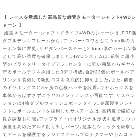
【 レースを意識した高品質な縦置きモーターシャフト4WDシ
ャーシ 】
縦置きモーター･シャフトドライブ4WDのシャーシは､FRP製
ダブルデッキフレームから､アッパー･ロワともに2mm厚のカ
ーボン製に変更｡リヤダンパーステーも3.5mm厚のカーボン製
として高い強度を確保しました｡4WDシステムは､前後に超小
型のプラネタリータイプデフ､センターに強い衝撃からギヤを
守るボールデフを採用した3デフ構成｡合計23個のボールベア
リングを装備して駆動ロスを徹底的に抑えました｡また､前後
のギヤボックスに3ヶ所の点検ハッチを設置｡ギヤボックスを
車体からはずさずにギヤのメンテナンスが可能です｡サスペン
ションは4輪ダブルウィッシュボーンタイプ｡金属製ネジシャ
フトにボールエンドを採用したサスアームは､高精度で繊細な
長さ調整も可能｡アップライトはオリジナル形状を追求しつつ
強度を高めたアルミ削り出しパーツ｡急激なショックを吸収し
てアームを保護するラジアスアームプロテクターやカムロッ