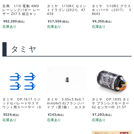
京商 1/10 電動 4WD
タミヤ 1/10RC セイン
タミヤ 1/10RC グラス
レーシングバギー レー
トドラゴン (2021) 47
ホッパーII （2017） 5
ザー ZX7.5 組立キッ
459
8643
ト 34331
¥
82,280
¥
17,556
¥
9,350
(税込)
(税込)
(税込)
タミヤ
タミヤ OP.1617 リジ
タミヤ 3.05x3.8x6.1
タミヤ OP.1895 タミ
ッドセパレートサスマ
mm(4x5.6)フランジパ
ヤ ブラシレスモーター
ウント用スペーサー（0.
イプ（黒1個） カスタ
02 センサー付 21.5T
5mm×4） 54617
マーサービスパーツ 1
54895
3585060-020
¥
524
¥
143
¥
7,293
(税込)
(税込)
(税込)