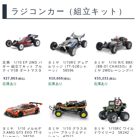
ラジコンカー（組立キット）
京商 1/10 EP 2WD バ
タミヤ 1/10RC デュア
タミヤ 1/10 R/C BBX
ギー 組立てキット アル
ルリッジ（TT-02Bシャ
（BB-01 CHASSIS）タ
ティマSB ダートマスタ
ーシ） 58596
ミヤ 2WDレーシングバ
ー 34311C
ギー BBX（BB-01 シャ
ーシ） 58719
¥
27,863
¥
10,659
¥
33,231
(税込)
(税込)
(税込)
タミヤ 1/10 メルセデ
タミヤ 1/10 グラスホ
タミヤ 1/10RC ワイル
スAMG GT3 EVO TT-0
ッパー ブラックエディ
ドウイリー2 58242
2シャーシ 58750
ション 47522