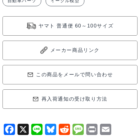
自動車パーツ
イーグル模型
SP
サ
ー
ヤマト 普通便 60～100サイズ
ボ
ス
テ
メーカー商品リンク
ー
ロ
ン
この商品をメールで問い合わせ
グ
RE
再入荷通知の受け取り方法
407lp2-
lo-
re
個
F
X
L
B
R
M
P
E