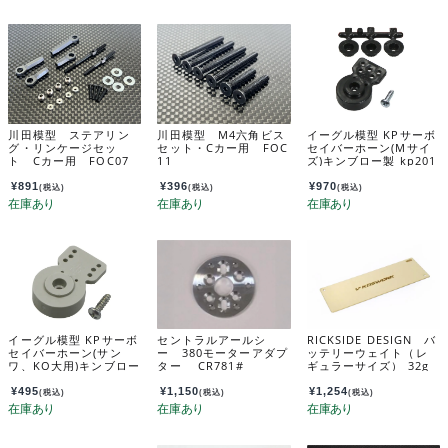
川田模型 ステアリン
川田模型 M4六角ビス
イーグル模型 KPサーボ
グ・リンケージセッ
セット・Cカー用 FOC
セイバーホーン(Mサイ
ト Cカー用 FOC07
11
ズ)キンブロー製 kp201
u2
¥
891
¥
396
¥
970
(税込)
(税込)
(税込)
イーグル模型 KPサーボ
セントラルアールシ
RICKSIDE DESIGN バ
セイバーホーン(サン
ー 380モーターアダプ
ッテリーウェイト（レ
ワ、KO大用)キンブロー
ター CR781#
ギュラーサイズ） 32g
製 172
136x46x0.6mm KOS
04231
¥
495
¥
1,150
¥
1,254
(税込)
(税込)
(税込)