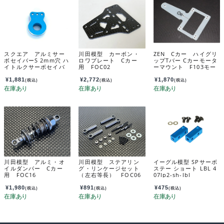
スクエア アルミサー
川田模型 カーボン・
ZEN Cカー ハイグリ
ボセイバーS 2mm穴 ハ
ロワプレート Cカー
ップTバー Cカーモータ
イトルクサーボセイバ
用 FOC02
ーマウント F103モー
ー用(LUNCHBOX EVO.
ターマウント共用 Z400
ウイリー2) Aluminum
7
¥
1,881
¥
2,772
¥
1,870
(税込)
(税込)
(税込)
Servo Saver S (2mm
Hole) – For Tamiya H
igh-Torque Servo Sav
er-SQUARE 製品カタロ
グ -PRODUCTS- TGX
-232TB
川田模型 アルミ・オ
川田模型 ステアリン
イーグル模型 SPサーボ
イルダンパー Cカー
グ・リンケージセット
ステー ショート LBL 4
用 FOC16
（左右等長） FOC06
07lp2-sh-lbl
¥
1,980
¥
891
¥
475
(税込)
(税込)
(税込)