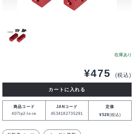
¥
475
(税込)
イ
カートに入れる
ー
グ
商品コード
JANコード
定価
ル
407lp2-lo-re
4534182735291
¥
528
(税込)
模
型