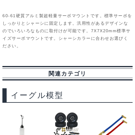
a
i
l
e
e
r
m
c
n
u
d
s
i
a
60-61硬質アルミ製超軽量サーボマウントです。標準サーボを
e
e
e
d
s
n
i
しっかりとシャーシに固定します。汎用性があるデザインな
のでいろいろなものに取付けが可能です。7X7X20mm標準サ
b
s
i
a
t
l
イズサーボマウントです。シャーシカラーに合わせお選びく
o
k
t
g
ださい。
o
y
e
k
関連カテゴリ
イーグル模型