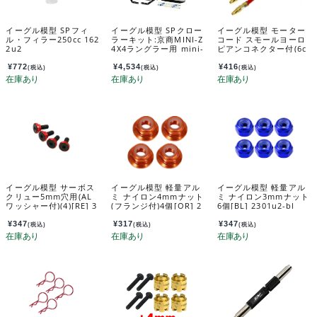
イーグル模型 SPフィ
イーグル模型 SPクロー
イーグル模型 モーター
ル・フィラー250cc 162
ラーキット:京商MINI-Z
コード スモールヨーロ
2u2
4X4ラングラー用 mini-
ピアンコネクター付(6c
z4x4-21wra
m)1ペア 2916
¥
772
¥
4,534
¥
416
(税込)
(税込)
(税込)
イーグル模型 サーボス
イーグル模型 軽量アル
イーグル模型 軽量アル
クリュー5mm穴用(AL
ミ ナイロン4mmナット
ミ ナイロン3mmナット
ワッシャー付)(4)[RE] 3
(フランジ付)4個[OR] 2
6個[BL] 2301u2-bl
669u-re
599U2-OR
¥
347
¥
317
¥
347
(税込)
(税込)
(税込)