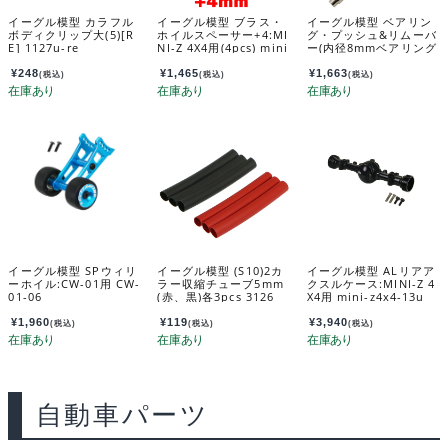
イーグル模型 カラフル
イーグル模型 ブラス・
イーグル模型 ベアリン
ボディクリップ大(5)[R
ホイルスペーサー+4:MI
グ・プッシュ&リムーバ
E] 1127u-re
NI-Z 4X4用(4pcs) mini
ー(内径8mmベアリング
-z4x4-14u-4
用) BB-PR08
¥
248
¥
1,465
¥
1,663
(税込)
(税込)
(税込)
イーグル模型 SPウィリ
イーグル模型 (S10)2カ
イーグル模型 ALリアア
ーホイル:CW-01用 CW-
ラー収縮チューブ5mm
クスルケース:MINI-Z 4
01-06
(赤、黒)各3pcs 3126
X4用 mini-z4x4-13u
¥
1,960
¥
119
¥
3,940
(税込)
(税込)
(税込)
自動車パーツ