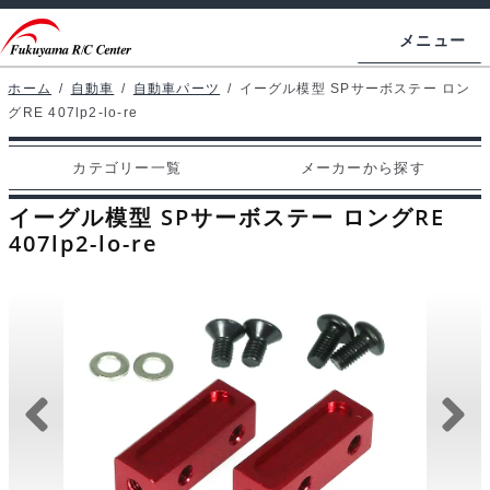
ナ
コ
メニュー
ビ
ン
ゲ
テ
ホーム
/
自動車
/
自動車パーツ
/
イーグル模型 SPサーボステー ロン
ホームページ
グRE 407lp2-lo-re
ー
ン
シ
ツ
マイアカウント
カテゴリー一覧
メーカーから探す
ョ
へ
カート
ン
ス
イーグル模型 SPサーボステー ロングRE
へ
キ
407lp2-lo-re
支払い
ス
ッ
キ
プ
カテゴリー一覧
ッ
プ
メーカーから探す
お問い合わせ
ブログ