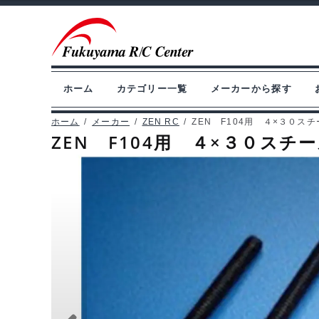
ナ
コ
ビ
ン
ゲ
テ
ー
ン
ホーム
カテゴリー一覧
メーカーから探す
シ
ツ
ョ
へ
ホーム
/
メーカー
/
ZEN RC
/
ZEN F104用 ４×３０ス
ZEN F104用 ４×３０スチ
ン
ス
へ
キ
ス
ッ
キ
プ
ッ
プ