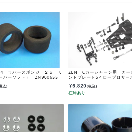
104 ラバースポンジ ２５ リ
ZEN Cカーシャーシ用 カー
パーソフト） ZN9006SS
ントプレートSP ロープロサー
ト ターンバックルタイロッドセ
¥
6,820
001SP
税込)
(税込)