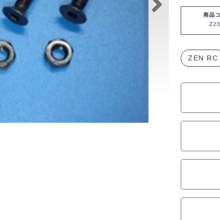
用
４
商品
Z23
×
３
０
ZEN RC
ス
チ
ー
ル
ヘ
ッ
ク
ス
皿
ビ
ス