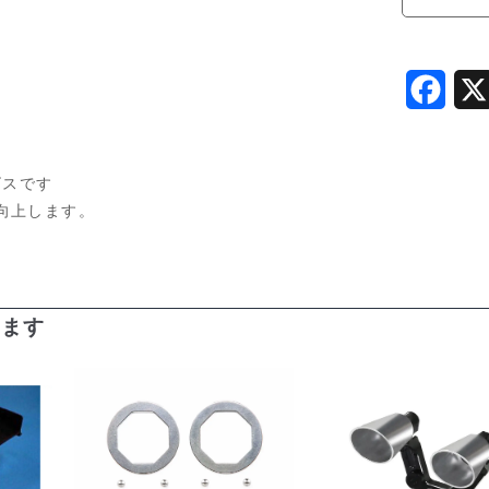
Z2302
個
F
a
c
ビスです
e
向上します。
b
o
います
o
k