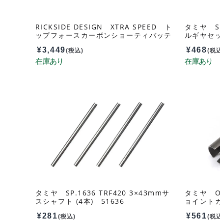
RICKSIDE DESIGN XTRA SPEED ト
タミヤ SP
ップフォースカーボンショーティバッテ
ルギヤセッ
リーホルダー XS-TA29090
¥
3,449
¥
468
(税込)
(税
タミヤ SP.1636 TRF420 3×43mmサ
タミヤ O
スシャフト (4本) 51636
ョイントカ
¥
281
¥
561
(税込)
(税