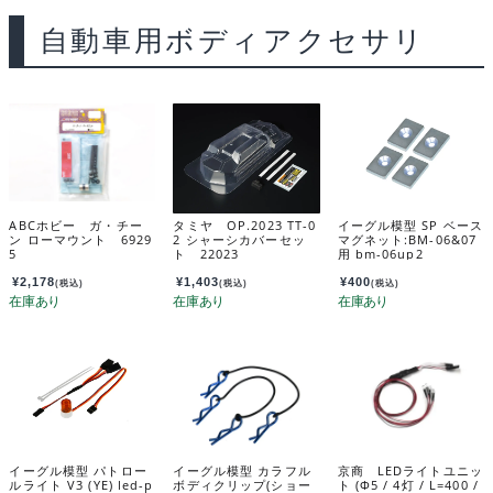
自動車用ボディアクセサリ
ABCホビー ガ・チー
タミヤ OP.2023 TT-0
イーグル模型 SP ベース
ン ローマウント 6929
2 シャーシカバーセッ
マグネット:BM-06&07
5
ト 22023
用 bm-06up2
¥
2,178
¥
1,403
¥
400
(税込)
(税込)
(税込)
イーグル模型 パトロー
イーグル模型 カラフル
京商 LEDライトユニッ
ルライト V3 (YE) led-p
ボディクリップ(ショー
ト (Φ5 / 4灯 / L=400 /