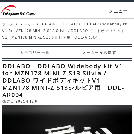
ナ
コ
メニュー
ビ
ン
ゲ
テ
ホーム
/
メーカー
/
DDLABO
/
DDLABO DDLABO Widebody kit
ホームページ
V1 for MZN178 MINI-Z S13 Silvia / DDLABO ワイドボディキット
ー
ン
V1 MZN178 MINI-Z S13シルビア用 DDL-AR004
シ
ツ
マイアカウント
ョ
へ
カテゴリー一覧
メーカーから探す
カート
ン
ス
DDLABO DDLABO Widebody kit V1
へ
キ
支払い
for MZN178 MINI-Z S13 Silvia /
ス
ッ
DDLABO ワイドボディキットV1
キ
プ
カテゴリー一覧
MZN178 MINI-Z S13シルビア用 DDL-
ッ
AR004
プ
メーカーから探す
発売日:
2025年12月
お問い合わせ
ブログ