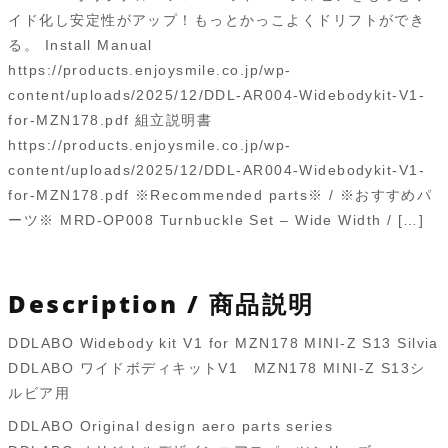
用
k
イド化し安定性がアップ！もっとかっこよくドリフトができ
DDL-
る。 Install Manual
AR004
https://products.enjoysmile.co.jp/wp-
個
content/uploads/2025/12/DDL-AR004-Widebodykit-V1-
for-MZN178.pdf 組立説明書
https://products.enjoysmile.co.jp/wp-
content/uploads/2025/12/DDL-AR004-Widebodykit-V1-
for-MZN178.pdf ※Recommended parts※ / ※おすすめパ
ーツ※ MRD-OP008 Turnbuckle Set – Wide Width / […]
Description / 商品説明
DDLABO Widebody kit V1 for MZN178 MINI-Z S13 Silvia
DDLABO ワイドボディキットV1 MZN178 MINI-Z S13シ
ルビア用
DDLABO Original design aero parts series