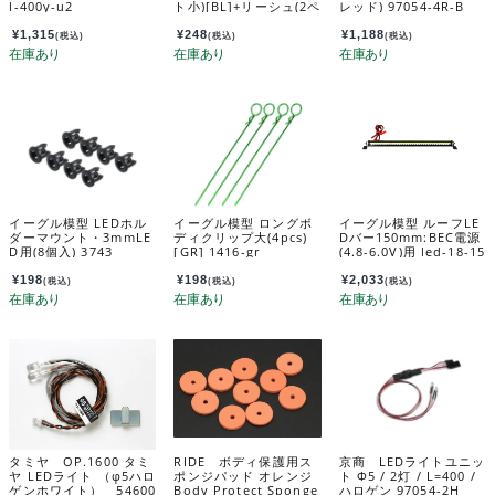
l-400y-u2
ト小)[BL]+リーシュ(2ペ
レッド) 97054-4R-B
ア) 3535-bl
¥
1,315
¥
248
¥
1,188
(税込)
(税込)
(税込)
イーグル模型 LEDホル
イーグル模型 ロングボ
イーグル模型 ルーフLE
ダーマウント・3mmLE
ディクリップ大(4pcs)
Dバー150mm:BEC電源
D用(8個入) 3743
[GR] 1416-gr
(4.8-6.0V)用 led-18-15
0
¥
198
¥
198
¥
2,033
(税込)
(税込)
(税込)
タミヤ OP.1600 タミ
RIDE ボディ保護用ス
京商 LEDライトユニッ
ヤ LEDライト （φ5ハロ
ポンジパッド オレンジ
ト Φ5 / 2灯 / L=400 /
ゲンホワイト） 54600
Body Protect Sponge
ハロゲン 97054-2H