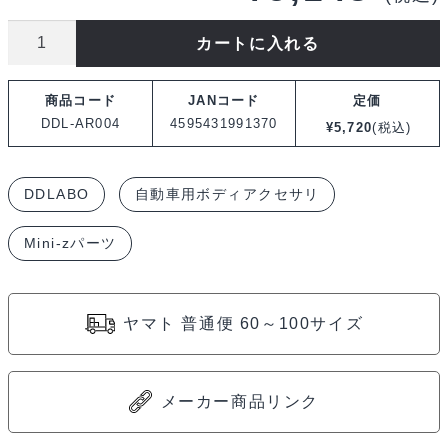
DDLABO
カートに入れる
DDLABO
Widebody
商品コード
JANコード
定価
kit
DDL-AR004
4595431991370
¥
5,720
(税込)
V1
for
DDLABO
自動車用ボディアクセサリ
MZN178
MINI-
Mini-zパーツ
Z
S13
Silvia
ヤマト 普通便 60～100サイズ
/
DDLABO
ワ
メーカー商品リンク
イ