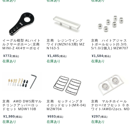
イーグル模型 ALハイト
京商 レジンウイング
京商 ハイトアジャス
ルクサーボホーン:京商
ワイド(MZN163用) MZ
トボールセット(0.3/0.
MINI-Z 4X4サーボセイ
N163-5
5/1.0/2個入) MZW707
バー用 mini-z4x4-16u
¥
772
¥
1,485
¥
1,584
(税込)
(税込)
(税込)
京商 AWD DWS用マル
京商 セッティングタ
京商 マルチホイール
チリンクアッパーロッ
イロッドセット(MR-04)
ナロー/オフセット 0 ホ
ドセット MDW110B
MZW704
ワイト/AWD/2pcs. MD
H100W-N0B
¥
1,980
¥
693
¥
297
(税込)
(税込)
(税込)