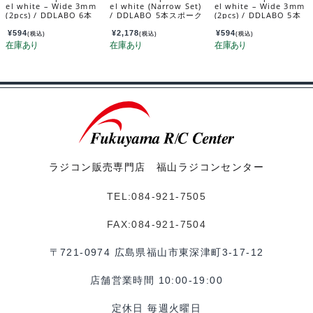
el white – Wide 3mm
el white (Narrow Set)
el white – Wide 3mm
(2pcs) / DDLABO 6本
/ DDLABO 5本スポーク
(2pcs) / DDLABO 5本
スポークホイール白
ホイール白（ナローセ
スポークホイール白
ワイド3ｍｍ (2pcs) D
ット） DDL-WR001W
ワイド3ｍｍ (2pcs) DD
¥
594
¥
2,178
¥
594
(税込)
(税込)
(税込)
DL-WR002W-W3
-N
L-WR001W-W3
ラジコン販売専門店 福山ラジコンセンター
TEL:084-921-7505
FAX:084-921-7504
〒721-0974 広島県福山市東深津町3-17-12
店舗営業時間 10:00-19:00
定休日 毎週火曜日