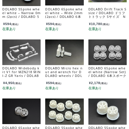
DDLABO 5Spoke whe
DDLABO 6Spoke whe
DDLABO Drift Track S
el white – Narrow 0m
el white – Wide 2mm
size / DDLABO ドリフ
m (2pcs) / DDLABO 5
(2pcs) / DDLABO 6本
トトラック Sサイズ N
本スポークホイール
スポークホイール白
o.2002
白 ナロー0ｍｍ (2pcs)
ワイド2ｍｍ (2pcs) D
¥
594
¥
594
¥
10,780
(税込)
(税込)
(税込)
DDL-WR001W-N0
DL-WR002W-W2
DDLABO Widebody k
DDLABO Micro hex n
DDLABO 6Spoke whe
it V1 for MZN218 MIN
ut and wrench for D
el white (Narrow Set)
I-Z GR Yaris / DDLAB
DLABO wheels / DDL
/ DDLABO 6本スポーク
O ワイドボディキットV
ABOホイール専用マイ
ホイール白（ナローセ
1 MZN218 MINI-Z G
クロ六角ナット&レンチ
ット） DDL-WR002W
¥
4,950
¥
594
¥
2,178
(税込)
(税込)
(税込)
Rヤリス用 DDL-AR00
セット DDL-WR001W
-N
3
-01
DDLABO 6Spoke whe
DDLABO 5Spoke whe
DDLABO 5Spoke whe