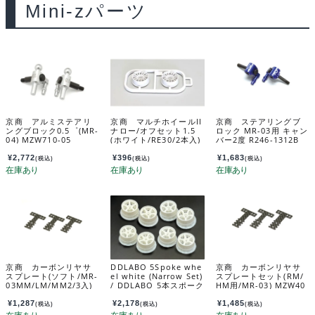
Mini-zパーツ
京商 アルミステアリ
京商 マルチホイールII
京商 ステアリングブ
ングブロック0.5゜(MR-
ナロー/オフセット1.5
ロック MR-03用 キャン
04) MZW710-05
(ホワイト/RE30/2本入)
バー2度 R246-1312B
MZH131W-N15B
¥
2,772
¥
396
¥
1,683
(税込)
(税込)
(税込)
京商 カーボンリヤサ
DDLABO 5Spoke whe
京商 カーボンリヤサ
スプレート(ソフト/MR-
el white (Narrow Set)
スプレートセット(RM/
03MM/LM/MM2/3入)
/ DDLABO 5本スポーク
HM用/MR-03) MZW40
MZW403S
ホイール白（ナローセ
4B
ット） DDL-WR001W
¥
1,287
¥
2,178
¥
1,485
(税込)
(税込)
(税込)
-N