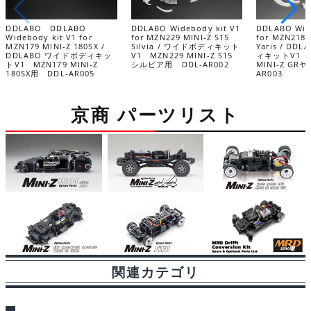
DDLABO DDLABO
DDLABO Widebody kit V1
DDLABO Wid
Widebody kit V1 for
for MZN229 MINI-Z S15
for MZN218 
MZN179 MINI-Z 180SX /
Silvia / ワイドボディキット
Yaris / D
DDLABO ワイドボディキッ
V1 MZN229 MINI-Z S15
ィキットV1 M
トV1 MZN179 MINI-Z
シルビア用 DDL-AR002
MINI-Z GR
180SX用 DDL-AR005
AR003
京商 パーツリスト
関連カテゴリ