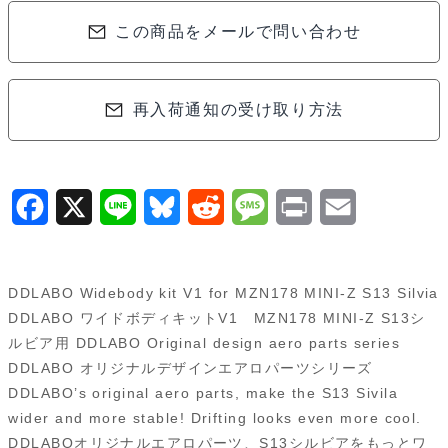
ド
この商品をメールで問い合わせ
ボ
デ
ィ
再入荷通知の受け取り方法
キ
ッ
ト
V1
F
X
L
B
R
M
P
E
MZN178
a
i
l
e
e
r
m
MINI-
c
n
u
d
s
i
a
Z
DDLABO Widebody kit V1 for MZN178 MINI-Z S13 Silvia
S13
e
e
e
d
s
n
i
DDLABO ワイドボディキットV1 MZN178 MINI-Z S13シ
シ
ルビア用 DDLABO Original design aero parts series
b
s
i
a
t
l
DDLABO オリジナルデザインエアロパーツシリーズ
ル
o
k
t
g
DDLABO’s original aero parts, make the S13 Sivila
ビ
wider and more stable! Drifting looks even more cool.
o
y
e
ア
DDLABOオリジナルエアロパーツ、S13シルビアをもっとワ