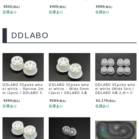
Pad Sponge Pad Ora
nge 38104
¥
842
¥
400
¥
990
(税込)
(税込)
(税込)
DDLABO
DDLABO 5Spoke whe
DDLABO 5Spoke whe
DDLABO 6Spoke whe
el white – Narrow 2m
el white – Wide 0mm
el white (Wide Set) /
m (2pcs) / DDLABO 5
(2pcs) / DDLABO 5本
DDLABO 6本スポーク
本スポークホイール
スポークホイール白
ホイール白（ワイドセ
白 ナロー2ｍｍ (2pcs)
ワイド0ｍｍ (2pcs) DD
ット） DDL-WR002W
¥
594
¥
594
¥
2,178
(税込)
(税込)
(税込)
DDL-WR001W-N2
L-WR001W-W0
-W