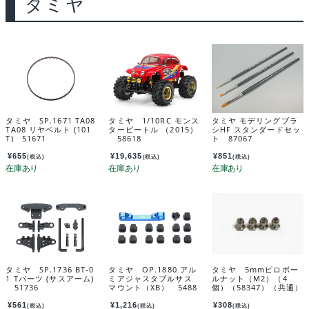
タミヤ
タミヤ SP.1671 TA08
タミヤ 1/10RC モンス
タミヤ モデリングブラ
TA08 リヤベルト (101
タービートル （2015）
シHF スタンダードセッ
T) 51671
58618
ト 87067
¥
655
¥
19,635
¥
851
(税込)
(税込)
(税込)
タミヤ SP.1736 BT-0
タミヤ OP.1880 アル
タミヤ 5mmピロボー
1 Tパーツ (サスアーム)
ミアジャスタブルサス
ルナット（M2）（4
51736
マウント（XB） 5488
個）（58347）（共通）
0
カスタマーサービス
パーツ 19804495-000
¥
561
¥
1,216
¥
308
(税込)
(税込)
(税込)