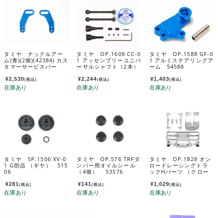
タミヤ ナックルアー
タミヤ OP.1608 CC-0
タミヤ OP.1588 GF-0
ム(青)(2個)(42384) カス
1 アッセンブリーユニバ
1 アルミステアリングア
タマーサービスパー
ーサルシャフト（2本）
ーム 54588
ツ 19803493-000
54608
¥
2,530
¥
2,244
¥
1,403
(税込)
(税込)
(税込)
タミヤ SP.1506 XV-0
タミヤ OP.576 TRFダ
タミヤ OP.1828 オン
1 G部品 （ギヤ） 515
ンパー用オイルシール
ロードレーシングトラ
06
（4個） 53576
ックHパーツ （クロー
ムメッキ） 54828
¥
281
¥
141
¥
1,029
(税込)
(税込)
(税込)