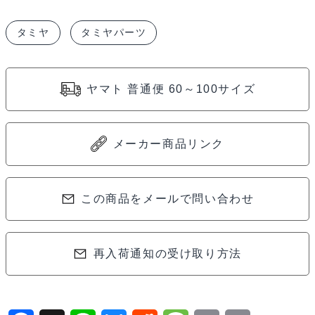
チ
タミヤ
タミヤパーツ
タ
ン
タ
ヤマト 普通便 60～100サイズ
ー
ン
バ
メーカー商品リンク
ッ
ク
ル
この商品をメールで問い合わせ
シ
ャ
再入荷通知の受け取り方法
フ
ト
（2
本）