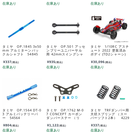
タミヤ OP.1845 3x50
タミヤ OP.501 アッセ
タミヤ 1/10RC アスチ
mm アルミターンバッ
ンブリーユニバーサル
ュート 2022 塗装済み
クルシャフト 54845
用 42mmスイングシャ
ボディ (TD2シャーシ)
フト 53501
47482
¥
337
¥
935
¥
30,096
(税込)
(税込)
(税込)
タミヤ OP.1564 DT-0
タミヤ OP.1762 M-0
タミヤ TRFダンパー用
3 アルミバッテリーバ
7 CONCEPT カーボン
大径スプリング （スー
ー 54564
ダンパーステー （リ
パーソフト2本） 4229
ヤ） 54762
3
¥
804
¥
1,122
¥
337
(税込)
(税込)
(税込)