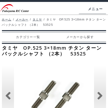
ナ
コ
メニュー
ビ
ン
ゲ
テ
ホーム
/
メーカー
/
タミヤ
/
タミヤ OP.525 3×18mm チタン ターン
ホームページ
バックルシャフト （2本） 53525
ー
ン
シ
ツ
マイアカウント
カテゴリー一覧
メーカーから探す
ョ
へ
カート
ン
ス
タミヤ OP.525 3×18mm チタン ターン
へ
キ
バックルシャフト （2本） 53525
支払い
ス
ッ
キ
プ
カテゴリー一覧
ッ
プ
メーカーから探す
お問い合わせ
ブログ