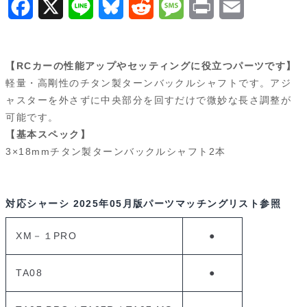
F
X
L
B
R
M
P
E
53525
a
i
l
e
e
r
m
個
c
n
u
d
s
i
a
【RCカーの性能アップやセッティングに役立つパーツです】
e
e
e
d
s
n
i
軽量・高剛性のチタン製ターンバックルシャフトです。アジ
ャスターを外さずに中央部分を回すだけで微妙な長さ調整が
b
s
i
a
t
l
可能です。
o
k
t
g
【基本スペック】
3×18mmチタン製ターンバックルシャフト2本
o
y
e
k
対応シャーシ
2025年05月版パーツマッチングリスト参照
XM－１PRO
●
TA08
●