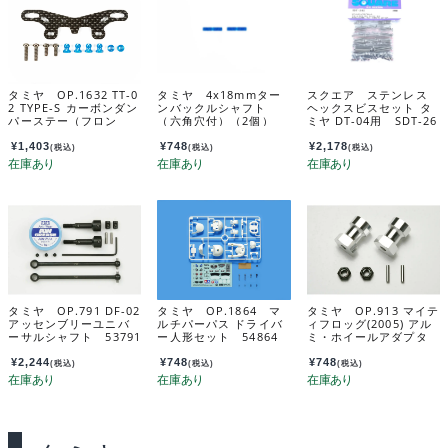
タミヤ OP.1632 TT-0
タミヤ 4x18mmター
スクエア ステンレス
2 TYPE-S カーボンダン
ンバックルシャフト
ヘックスビスセット タ
パーステー（フロン
（六角穴付）（2個）
ミヤ DT-04用 SDT-26
ト） 54632
カスタマーサービスパ
2
ーツ 19803327-000
¥
1,403
¥
748
¥
2,178
(税込)
(税込)
(税込)
タミヤ OP.791 DF-02
タミヤ OP.1864 マ
タミヤ OP.913 マイテ
アッセンブリーユニバ
ルチパーパス ドライバ
ィフロッグ(2005) アル
ーサルシャフト 53791
ー人形セット 54864
ミ・ホイールアダプタ
ー 53913
¥
2,244
¥
748
¥
748
(税込)
(税込)
(税込)