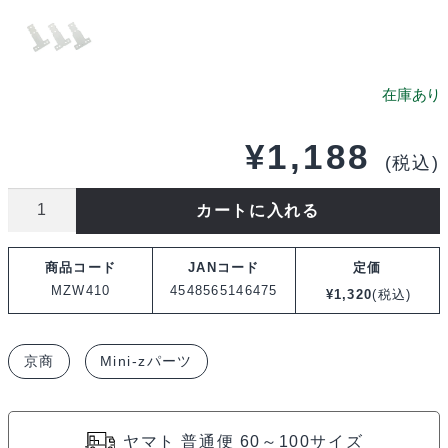
¥
1,188
(税込)
京
カートに入れる
商
FRP
商品コード
JANコード
定価
リ
MZW410
4548565146475
¥
1,320
(税込)
ア
サ
京商
Mini-zパーツ
ス
プ
レ
ヤマト 普通便 60～100サイズ