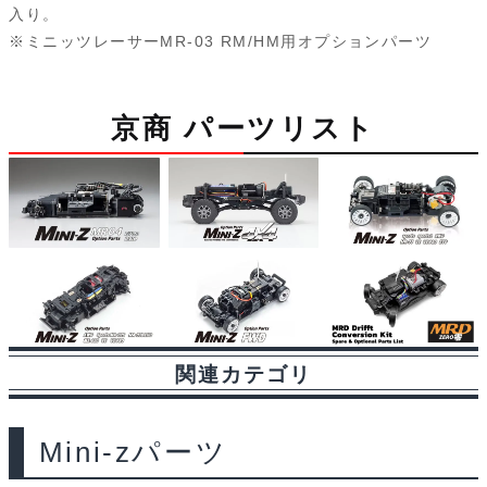
入り。
b
s
i
a
t
l
※ミニッツレーサーMR-03 RM/HM用オプションパーツ
o
k
t
g
o
y
e
京商 パーツリスト
k
関連カテゴリ
Mini-zパーツ