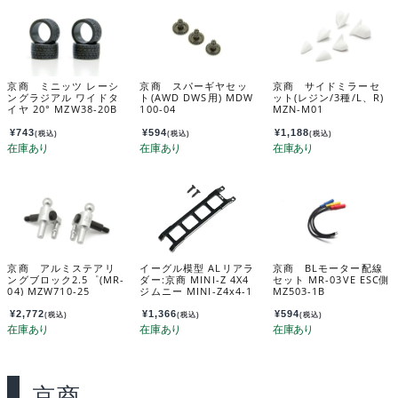
京商 ミニッツ レーシ
京商 スパーギヤセッ
京商 サイドミラーセ
ングラジアル ワイドタ
ト(AWD DWS用) MDW
ット(レジン/3種/L、R)
イヤ 20° MZW38-20B
100-04
MZN-M01
¥
743
¥
594
¥
1,188
(税込)
(税込)
(税込)
京商 アルミステアリ
イーグル模型 ALリアラ
京商 BLモーター配線
ングブロック2.5゜(MR-
ダー:京商 MINI-Z 4X4
セット MR-03VE ESC側
04) MZW710-25
ジムニー MINI-Z4x4-1
MZ503-1B
5U2
¥
2,772
¥
1,366
¥
594
(税込)
(税込)
(税込)
京商