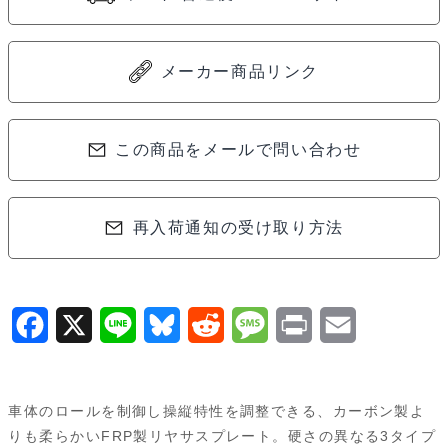
ー
ト
セ
メーカー商品リンク
ッ
ト
(RM/HM
この商品をメールで問い合わせ
用/MR-
03)
再入荷通知の受け取り方法
MZW410
個
F
X
L
B
R
M
P
E
a
i
l
e
e
r
m
c
n
u
d
s
i
a
車体のロールを制御し操縦特性を調整できる、カーボン製よ
e
e
e
d
s
n
i
りも柔らかいFRP製リヤサスプレート。硬さの異なる3タイプ