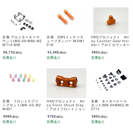
京商 アルミモーターマ
京商 DWSインナーチ
HRDプロジェクト All
ウント(MR-04/MM) MZ
ューブダンパー MDW1
oy Counter Gear Hol
W714-MM
01B
der / アロイカウンター
ギヤホルダー MRD-O
P012
¥
6,732
¥
1,485
¥
891
(税込)
(税込)
(税込)
京商 フロントスプリ
HRDプロジェクト All
京商 モーターケース
ングセット(MR-03) MZ
oy Front Shock Stay
セット(MR-04MM2) M
W401
/ アロイフロントショッ
Z715
クステー MRD-OP00
4
¥
990
¥
792
¥
891
(税込)
(税込)
(税込)