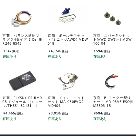
京商 バランス延長プ
京商 ボールデフセッ
京商 スパーギヤセッ
ラグ XHタイプ 5 Cell用
ト(ミニッツAWD) MDW
ト(AWD DWS用) MDW
R246-8545
018
100-04
¥
347
¥
4,158
¥
594
(税込)
(税込)
(税込)
京商 FLYSKY FS-RM0
京商 メインユニット
京商 BLモーター配線
05 モジュール （ミニッ
セット MA-030EVO2
セット MR-03VE ESC側
ツ/FHSS）82151-11
MD404
MZ503-1B
¥
4,455
¥
8,910
¥
594
(税込)
(税込)
(税込)