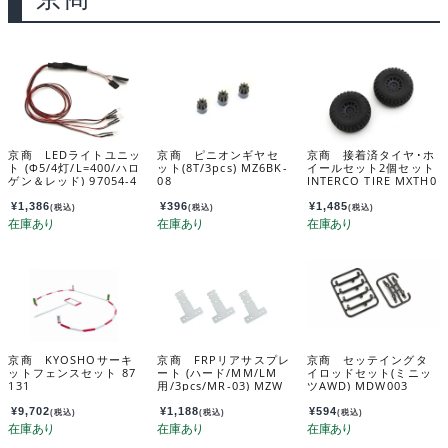
京商 LEDライトユニッ
京商 ピニオンギヤセ
京商 接着済タイヤ･ホ
ト (Φ5/4灯/L=400/ハロ
ット(8T/3pcs) MZ6BK-
イールセット2個セット
ゲン＆レッド) 97054-4
08
INTERCO TIRE MXTH0
HR
03B
¥
1,386
¥
396
¥
1,485
(税込)
(税込)
(税込)
京商 KYOSHOサーキ
京商 FRPリアサスプレ
京商 セッテイングタ
ットフェンスセット 87
ート (ハード/MM/LM
イロッドセット(ミニッ
131
用/3pcs/MR-03) MZW
ツAWD) MDW003
409H
¥
9,702
¥
1,188
¥
594
(税込)
(税込)
(税込)