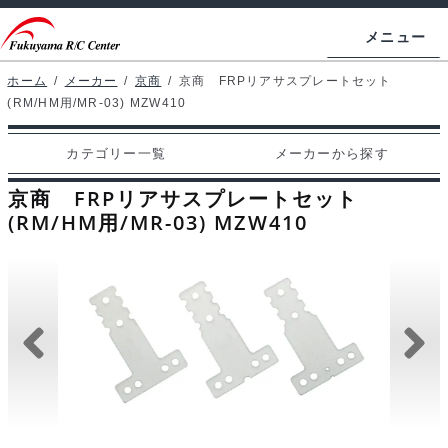
ナ
コ
メニュー
ビ
ン
ゲ
テ
ホーム
/
メーカー
/
京商
/
京商 FRPリアサスプレートセット
ホームページ
(RM/HM用/MR-03) MZW410
ー
ン
シ
ツ
マイアカウント
カテゴリー一覧
メーカーから探す
ョ
へ
カート
ン
ス
京商 FRPリアサスプレートセット
へ
キ
(RM/HM用/MR-03) MZW410
支払い
ス
ッ
キ
プ
カテゴリー一覧
ッ
プ
メーカーから探す
お問い合わせ
ブログ