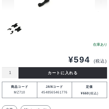
¥
594
(税込)
京
カートに入れる
商
フ
商品コード
JANコード
定価
ロ
MZ710
4548565461776
¥
660
(税込)
ン
ト