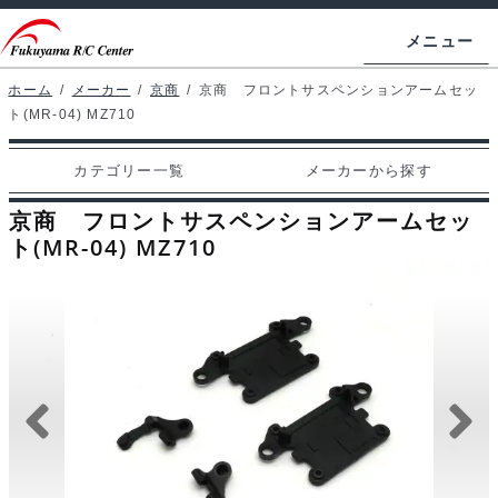
ナ
コ
メニュー
ビ
ン
ゲ
テ
ホーム
/
メーカー
/
京商
/
京商 フロントサスペンションアームセッ
ホームページ
ト(MR-04) MZ710
ー
ン
シ
ツ
マイアカウント
カテゴリー一覧
メーカーから探す
ョ
へ
カート
ン
ス
京商 フロントサスペンションアームセッ
へ
キ
ト(MR-04) MZ710
支払い
ス
ッ
キ
プ
カテゴリー一覧
ッ
プ
メーカーから探す
お問い合わせ
ブログ