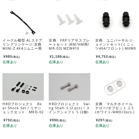
イーグル模型 ALステア
京商 FRPリアサスプレ
京商 ユニバーサルジ
リングリンケージ:京商
ートセット (RM/HM用/
ョイントセット(ミニッ
MINI-Z 4X4ジムニー用
MR-03) MZW410
ツ4X4/フロント) MXW0
mini-z4x4-05u
10B
¥
980
¥
1,188
¥
4,752
(税込)
(税込)
(税込)
HRDプロジェクト Re
HRDプロジェクト Swi
京商 マルチホイール
ar Shock Set / リヤシ
ng Shaft S (2 pcs) / ス
ナロー/オフセット 2.5
ョックセット MRD-02
イングシャフト S (2個)
(ホワイト/AWD/2pcs.)
2
MRD-025-S
MDH100W-N25B
¥
792
¥
990
¥
297
(税込)
(税込)
(税込)