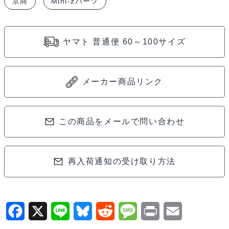
京商
Mini-zパーツ
サ
ス
ペ
ヤマト 普通便 60～100サイズ
ン
シ
ョ
メーカー商品リンク
ン
ア
ー
この商品をメールで問い合わせ
ム
セ
再入荷通知の受け取り方法
ッ
ト
(MR-
04)
F
X
L
B
R
M
P
E
MZ710