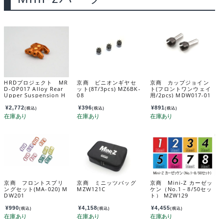
HRDプロジェクト MR
京商 ピニオンギヤセ
京商 カップジョイン
D-OP017 Alloy Rear
ット(8T/3pcs) MZ6BK-
ト(フロントワンウェイ
Upper Suspension H
08
用/2pcs) MDW017-01
older / アロイリヤアッ
パーサスホルダー MR
¥
2,772
¥
396
¥
891
(税込)
(税込)
(税込)
D-OP017
京商 フロントスプリ
京商 ミニッツバッグ
京商 Mini-Z カーゼッ
ングセット(MA-020) M
MZW121C
ケン（No.1－8/50セッ
DW201
ト） MZW129
¥
990
¥
4,158
¥
4,455
(税込)
(税込)
(税込)