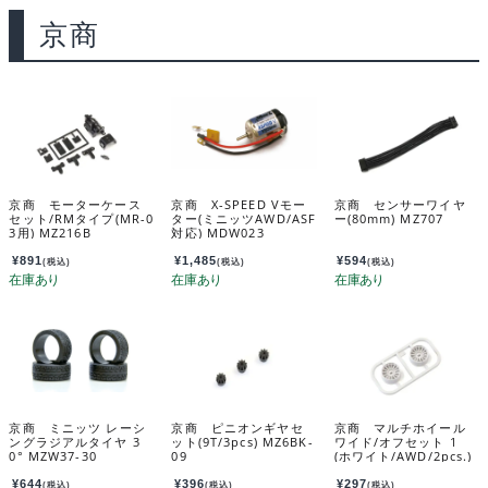
京商
京商 モーターケース
京商 X-SPEED Vモー
京商 センサーワイヤ
セット/RMタイプ(MR-0
ター(ミニッツAWD/ASF
ー(80mm) MZ707
3用) MZ216B
対応) MDW023
¥
891
¥
1,485
¥
594
(税込)
(税込)
(税込)
京商 ミニッツ レーシ
京商 ピニオンギヤセ
京商 マルチホイール
ングラジアルタイヤ 3
ット(9T/3pcs) MZ6BK-
ワイド/オフセット 1
0° MZW37-30
09
(ホワイト/AWD/2pcs.)
MDH100W-W1B
¥
644
¥
396
¥
297
(税込)
(税込)
(税込)