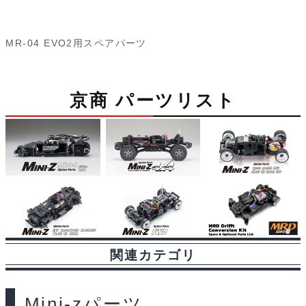
a
i
l
e
e
r
m
個
c
n
u
d
s
i
a
MR-04 EVO2用スペアパーツ
e
e
e
d
s
n
i
b
s
i
a
t
l
京商 パーツリスト
o
k
t
g
o
y
e
k
関連カテゴリ
Mini-zパーツ