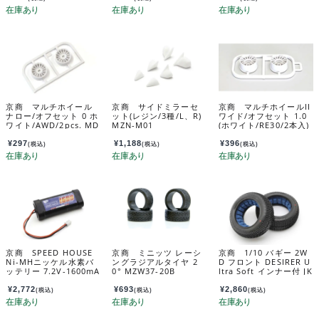
京商 マルチホイール
京商 サイドミラーセ
京商 マルチホイールII
ナロー/オフセット 0 ホ
ット(レジン/3種/L、R)
ワイド/オフセット 1.0
ワイト/AWD/2pcs. MD
MZN-M01
(ホワイト/RE30/2本入)
H100W-N0B
MZH131W-W1B
¥
297
¥
1,188
¥
396
(税込)
(税込)
(税込)
京商 SPEED HOUSE
京商 ミニッツ レーシ
京商 1/10 バギー 2W
Ni-MHニッケル水素バ
ングラジアルタイヤ 2
D フロント DESIRER U
ッテリー 7.2V-1600mA
0° MZW37-20B
ltra Soft インナー付 JK
h ハングオンレーサー
2008US
用 マイクロプラグ仕様
¥
2,772
¥
693
¥
2,860
(税込)
(税込)
(税込)
71351