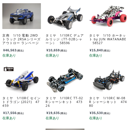
京商 1/10 電動 2WD
タミヤ 1/10RC デュア
タミヤ 1/10 ホーネッ
トラック 2RSAシリーズ
ルリッジ（TT-02Bシャ
ト by JUN WATANABE
アウトロー ランページ
ーシ） 58596
58527
プロ 2.0 組立キット 3
4365
¥
46,563
¥
10,659
¥
15,840
(税込)
(税込)
(税込)
タミヤ 1/10RC セイン
タミヤ 1/10RC TT-02
タミヤ 1/10RC M-08
トドラゴン (2021) 47
Rシャーシキット 473
R シャーシキット 474
459
26
80
¥
17,556
¥
19,635
¥
35,530
(税込)
(税込)
(税込)