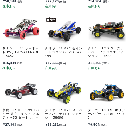
¥
50,160
¥
27,170
¥
14,784
(税込)
(税込)
(税込)
タミヤ 1/10 ホーネッ
タミヤ 1/10RC セイン
タミヤ 1/10 グラスホ
ト by JUN WATANABE
トドラゴン (2021) 47
ッパー ブラックエディ
58527
459
ション 47522
¥
15,840
¥
17,556
¥
11,495
(税込)
(税込)
(税込)
京商 1/10 EP 2WD バ
タミヤ 1/10RC スーパ
タミヤ 1/10RC ホリデ
ギー 組立てキット アル
ーアバンテ (TD4シャー
ーバギー (2010) 5847
ティマSB ダートマスタ
シ) 58696
0
ー 34311C
¥
27,863
¥
33,231
¥
9,504
(税込)
(税込)
(税込)