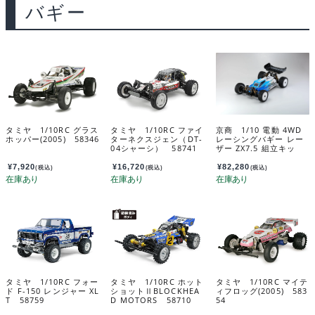
バギー
タミヤ 1/10RC グラス
タミヤ 1/10RC ファイ
京商 1/10 電動 4WD
ホッパー(2005) 58346
ターネクスジェン（DT-
レーシングバギー レー
04シャーシ） 58741
ザー ZX7.5 組立キッ
ト 34331
¥
7,920
¥
16,720
¥
82,280
(税込)
(税込)
(税込)
タミヤ 1/10RC フォー
タミヤ 1/10RC ホット
タミヤ 1/10RC マイテ
ド F-150 レンジャー XL
ショットⅡBLOCKHEA
ィフロッグ(2005) 583
T 58759
D MOTORS 58710
54