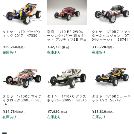
タミヤ 1/10 ビッグウ
京商 1/10 EP 2WDレ
タミヤ 1/10RC ファイ
ィッグ 2017 47330
ーシングバギー 組立キ
ターネクスジェン（DT-
ット アルティマSB デュ
04シャーシ） 58741
ーンマスター 34312
¥
29,260
¥
32,725
¥
16,720
(税込)
(税込)
(税込)
タミヤ 1/10RC マイテ
タミヤ 1/10RC グラス
タミヤ 1/10RC ホーネ
ィフロッグ(2005) 583
ホッパー(2005) 58346
ット EVO. 58742
54
¥
14,784
¥
7,920
¥
18,810
(税込)
(税込)
(税込)