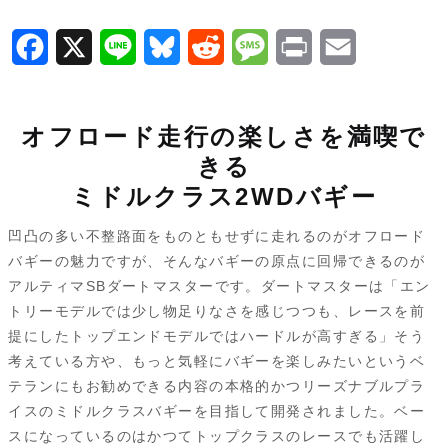
SB
ダ
F
X
L
B
R
M
P
E
ー
a
i
l
e
e
r
m
ト
マ
c
n
u
d
s
i
a
オフロード走行の楽しさを満喫で
ス
e
e
e
d
s
n
i
きる
タ
b
s
i
a
t
l
ミドルクラス2WDバギー
ー
o
k
t
g
34311C
凹凸の多い不整路面をものともせずに走れるのがオフロード
個
バギーの魅力ですが、そんなバギーの原点に回帰できるのが
o
y
e
アルティマSBダートマスターです。ダートマスターは「エン
k
トリーモデルでは少し物足りなさを感じつつも、レースを前
提にしたトップエンドモデルではハードルが高すぎる」そう
考えている方や、もっと気軽にバギーを楽しみたいというベ
テランにもお勧めできる内容の本格的かつリーズナブルプラ
イスのミドルクラスバギーを目指して開発されました。ベー
スになっているのはかつてトップクラスのレースでも活躍し