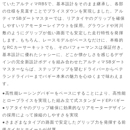
ていたアルティマRB5で、基本設計をそのまま継承し、各部
の仕様を見直すことでプライスダウンを実現しました。アル
ティマSBダートマスターでは、リアタイヤのグリップを確保
しやすいリアモーターレイアウトを採用。グラウンドや河川
敷のようにグリップが低い路面でも安定した走行特性を発揮
します。もちろん、レースモデルがベースなだけに、本格的
なRCカーサーキットでも、そのパフォーマンスは保証付き。
基本設計に優れたシャシーに、どこか懐かしさを感じるデザ
インの完全新設計ボディを組み合わせたアルティマSBダート
マスターならば、ステップアップを望むドライバーからベテ
ランドライバーまでバギー本来の魅力を心ゆくまで味わえま
す。
●高性能レーシングバギーをベースにすることにより、高性能
とロープライスを実現した組み立て式スタンダードEPバギー
●リアタイヤのグリップ確保に効果的なリアモーターデザイン
の採用によって操縦のしやすさを実現
●さまざまなタイプの路面で安定したグリップ力を発揮する前
後タイヤとホイールが付属