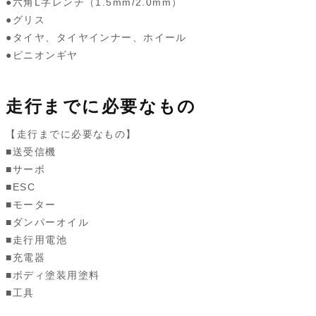
●六角L字レンチ（1.5mm/2.0mm）
●グリス
●タイヤ、タイヤインナー、ホイール
●ピニオンギヤ
走行までに必要なもの
【走行までに必要なもの】
■送受信機
■サーボ
■ESC
■モーター
■ダンパーオイル
■走行用電池
■充電器
■ボディ塗装用塗料
■工具