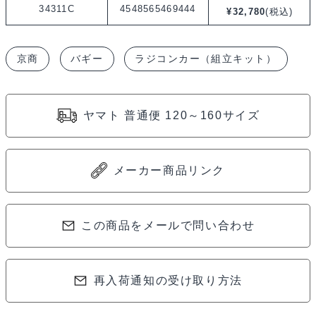
EP
34311C
4548565469444
¥
32,780
(税込)
2WD
バ
京商
バギー
ラジコンカー（組立キット）
ギ
ー
組
ヤマト 普通便 120～160サイズ
立
て
キ
メーカー商品リンク
ッ
ト
ア
この商品をメールで問い合わせ
ル
テ
再入荷通知の受け取り方法
ィ
マ