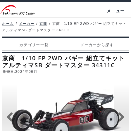
ナ
コ
メニュー
ビ
ン
ゲ
テ
ホーム
/
メーカー
/
京商
/
京商 1/10 EP 2WD バギー 組立てキット
ホームページ
アルティマSB ダートマスター 34311C
ー
ン
シ
ツ
マイアカウント
カテゴリー一覧
メーカーから探す
ョ
へ
カート
ン
ス
京商 1/10 EP 2WD バギー 組立てキット
へ
キ
アルティマSB ダートマスター 34311C
支払い
ス
ッ
発売日:
2024年06月
キ
プ
カテゴリー一覧
ッ
プ
メーカーから探す
お問い合わせ
ブログ