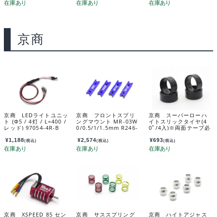
京商
京商 LEDライトユニッ
京商 フロントスプリ
京商 スーパーローハ
ト (Φ5 / 4灯 / L=400 /
ングマウント MR-03W
イトスリックタイヤ(4
レッド) 97054-4R-B
0/0.5/1/1.5mm R246-
0ﾟ/4入)※両面テープ必
1332B
要 MZW40-40
¥
1,188
¥
2,574
¥
693
(税込)
(税込)
(税込)
京商 XSPEED 85 セン
京商 サススプリング
京商 ハイトアジャス