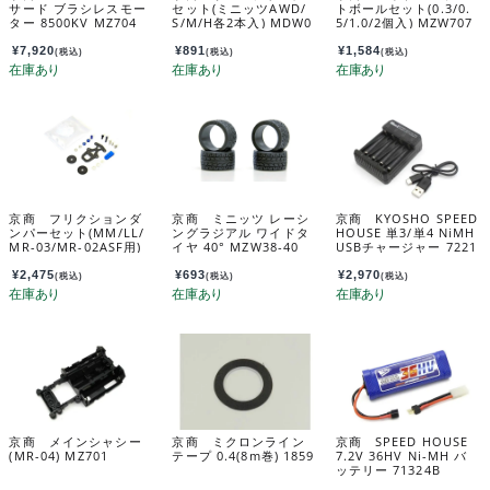
サード ブラシレスモー
セット(ミニッツAWD/
トボールセット(0.3/0.
ター 8500KV MZ704
S/M/H各2本入) MDW0
5/1.0/2個入) MZW707
04
¥
7,920
¥
891
¥
1,584
(税込)
(税込)
(税込)
京商 フリクションダ
京商 ミニッツ レーシ
京商 KYOSHO SPEED
ンパーセット(MM/LL/
ングラジアル ワイドタ
HOUSE 単3/単4 NiMH
MR-03/MR-02ASF用)
イヤ 40° MZW38-40
USBチャージャー 7221
MZW411B
1
¥
2,475
¥
693
¥
2,970
(税込)
(税込)
(税込)
京商 メインシャシー
京商 ミクロンライン
京商 SPEED HOUSE
(MR-04) MZ701
テープ 0.4(8m巻) 1859
7.2V 36HV Ni-MH バ
ッテリー 71324B