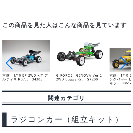
この商品を見た人はこんな商品を見ています
京商 1/10 EP 2WD KIT ア
G-FORCE GENOVA Ver.2
京商 1/10 
ルティマ RB7.5 34305
2WD Buggy Kit GK200
ングバギー ビー
キット 30614
関連カテゴリ
ラジコンカー（組立キット）