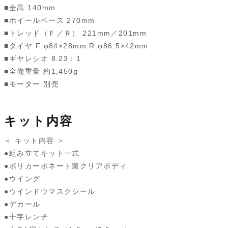
■全高 140mm
■ホイールベース 270mm
■トレッド（Ｆ／Ｒ） 221mm／201mm
■タイヤ F:φ84×28mm R:φ86.5×42mm
■ギヤレシオ 8.23：1
■全備重量 約1,450g
■モーター 別売
キット内容
＜ キット内容 ＞
●組み立てキット一式
●ポリカーボネート製クリアボディ
●ウイング
●ウインドウマスクシール
●デカール
●十字レンチ