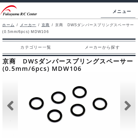
ナ
コ
メニュー
ビ
ン
ゲ
テ
ホーム
/
メーカー
/
京商
/
京商 DWSダンパースプリングスペーサー
ホームページ
(0.5mm/6pcs) MDW106
ー
ン
シ
ツ
マイアカウント
カテゴリー一覧
メーカーから探す
ョ
へ
カート
ン
ス
京商 DWSダンパースプリングスペーサー
へ
キ
(0.5mm/6pcs) MDW106
支払い
ス
ッ
キ
プ
カテゴリー一覧
ッ
プ
メーカーから探す
お問い合わせ
ブログ