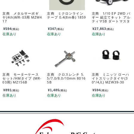
京商 メタルサーボギ
京商 ミクロンライン
京商 1/10 EP 2WD バ
ヤ(4th)MR-03用 MZW4
テープ 0.4(8m巻) 1859
ギー 組立てキット アル
17
ティマSB ダートマスタ
ー 34311C
¥
594
¥
347
¥
27,863
(税込)
(税込)
(税込)
京商 モーターケース
京商 クロスレンチ 5.
京商 ミニッツ ローハ
セット/HMタイプ (MR-
5/7.0/8.0/10mm 8016
イトスリックタイヤ(3
03用) MZ156B
5B
0°/4入) MZW39-30
¥
891
¥
1,485
¥
594
(税込)
(税込)
(税込)