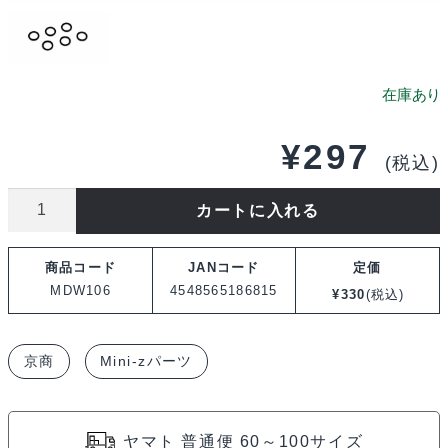
¥
297
(税込)
京
カートに入れる
商
DWS
商品コード
JANコード
定価
ダ
MDW106
4548565186815
¥
330
(税込)
ン
パ
京商
Mini-zパーツ
ー
ス
プ
ヤマト 普通便 60～100サイズ