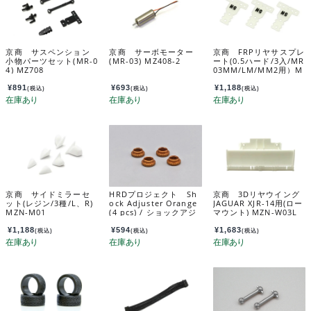
京商 サスペンション
京商 サーボモーター
京商 FRPリヤサスプレ
小物パーツセット(MR-0
(MR-03) MZ408-2
ート(0.5ハード/3入/MR
4) MZ708
03MM/LM/MM2用）M
ZW437H
¥
891
¥
693
¥
1,188
(税込)
(税込)
(税込)
京商 サイドミラーセ
HRDプロジェクト Sh
京商 3Dリヤウイング
ット(レジン/3種/L、R)
ock Adjuster Orange
JAGUAR XJR-14用(ロー
MZN-M01
(4 pcs) / ショックアジ
マウント) MZN-W03L
ャスター オレンジ （4
個入） MRD-OP014
¥
1,188
¥
594
¥
1,683
(税込)
(税込)
(税込)