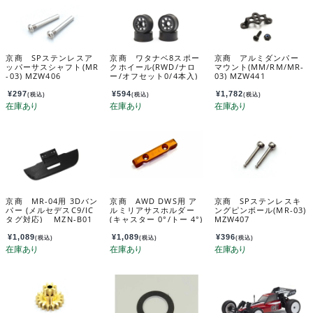
京商 SPステンレスア
京商 ワタナベ8スポー
京商 アルミダンパー
ッパーサスシャフト(MR
クホイール(RWD/ナロ
マウント(MM/RM/MR-
-03) MZW406
ー/オフセット0/4本入)
03) MZW441
MZH020GM
¥
297
¥
594
¥
1,782
(税込)
(税込)
(税込)
京商 MR-04用 3Dバン
京商 AWD DWS用 ア
京商 SPステンレスキ
パー (メルセデスC9/IC
ルミリアサスホルダー
ングピンボール(MR-03)
タグ対応) MZN-B01
(キャスター 0°/トー 4°)
MZW407
MDW102B-04
¥
1,089
¥
1,089
¥
396
(税込)
(税込)
(税込)