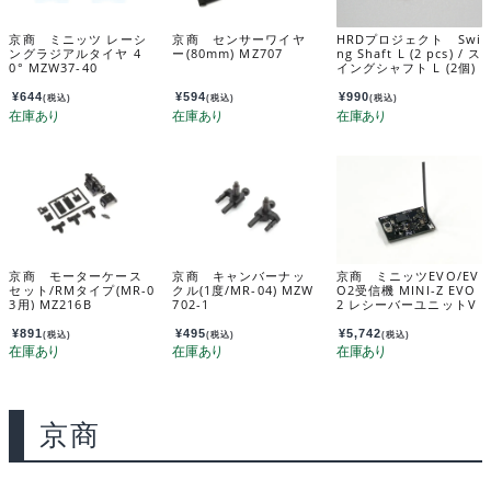
京商 ミニッツ レーシ
京商 センサーワイヤ
HRDプロジェクト Swi
ングラジアルタイヤ 4
ー(80mm) MZ707
ng Shaft L (2 pcs) / ス
0° MZW37-40
イングシャフト L (2個)
MRD-025-L
¥
644
¥
594
¥
990
(税込)
(税込)
(税込)
京商 モーターケース
京商 キャンバーナッ
京商 ミニッツEVO/EV
セット/RMタイプ(MR-0
クル(1度/MR-04) MZW
O2受信機 MINI-Z EVO
3用) MZ216B
702-1
2 レシーバーユニットV
2 双葉対応送信用 820
46
¥
891
¥
495
¥
5,742
(税込)
(税込)
(税込)
京商