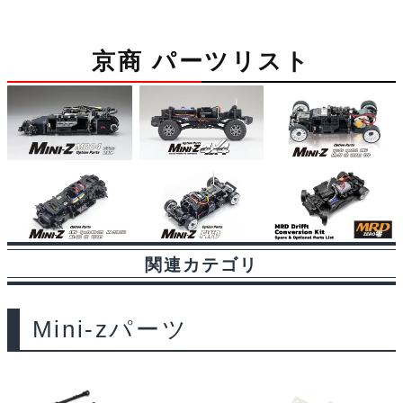
b
s
i
a
t
l
o
k
t
g
京商 パーツリスト
o
y
e
k
関連カテゴリ
Mini-zパーツ