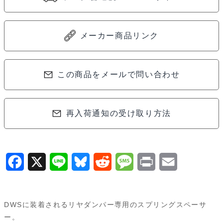
リ
ン
グ
メーカー商品リンク
ス
ペ
ー
この商品をメールで問い合わせ
サ
ー
再入荷通知の受け取り方法
(0.5mm/6pcs)
MDW106
個
F
X
L
B
R
M
P
E
a
i
l
e
e
r
m
c
n
u
d
s
i
a
DWSに装着されるリヤダンパー専用のスプリングスペーサ
e
e
e
d
s
n
i
ー。