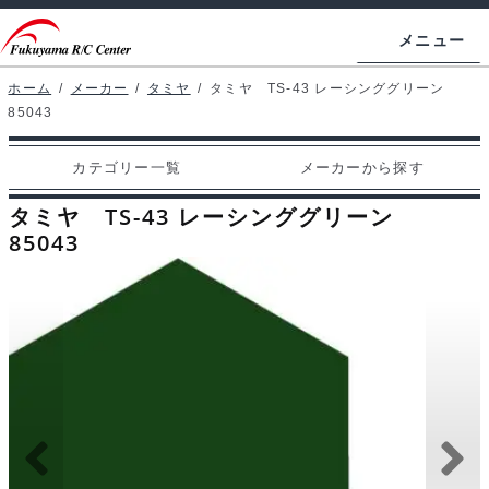
ナ
コ
メニュー
ビ
ン
ゲ
テ
ホーム
/
メーカー
/
タミヤ
/
タミヤ TS-43 レーシンググリーン
ホームページ
85043
ー
ン
シ
ツ
マイアカウント
カテゴリー一覧
メーカーから探す
ョ
へ
カート
ン
ス
タミヤ TS-43 レーシンググリーン
へ
キ
85043
支払い
ス
ッ
キ
プ
カテゴリー一覧
ッ
プ
メーカーから探す
お問い合わせ
ブログ