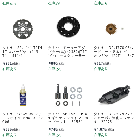
タミヤ SP.1441 TRF4
タミヤ モーターアダ
タミヤ OP.1770 06ハ
17 スパーギヤ （113
プター(黒)(42389)(TRF
ードコートアルミピニ
T） 51441
104) カスタマーサー
オンギヤ （22T） 547
ビスパーツ 13451563
70
-000
¥
281
¥
880
¥
617
(税込)
(税込)
(税込)
タミヤ OP.2006 シリ
タミヤ SP.1554 TB-0
タミヤ OP.2075 XV-0
コンオイル ＃4000 22
4 ギヤデフジョイントカ
2 カーボン強化ロワデッ
006
ップセット 51554
キ 22075
¥
655
¥
748
¥
4,675
(税込)
(税込)
(税込)