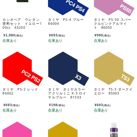
カシオペア ウレタン
タミヤ PS-4 ブルー
タミヤ PS-50 スパー
塗料セット イエロー1
86004
クルピンクアルマイ
00cc 43200
ト 86050
¥
1,980
¥
693
¥
990
(税込)
(税込)
(税込)
タミヤ PS-2 レッド
タミヤ タミヤカラー
タミヤ TS-3 ダークイ
86002
アクリルミニ X-3 ロイ
エロー 85003
ヤルブルー 81503
¥
693
¥
198
¥
693
(税込)
(税込)
(税込)