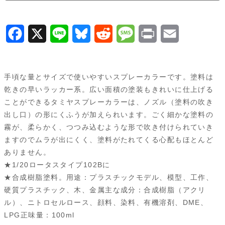
F
X
L
B
R
M
P
E
a
i
l
e
e
r
m
c
n
u
d
s
i
a
手頃な量とサイズで使いやすいスプレーカラーです。塗料は
e
e
e
d
s
n
i
乾きの早いラッカー系。広い面積の塗装もきれいに仕上げる
ことができるタミヤスプレーカラーは、ノズル（塗料の吹き
b
s
i
a
t
l
出し口）の形にくふうが加えられいます。ごく細かな塗料の
o
k
t
g
霧が、柔らかく、つつみ込むような形で吹き付けられていき
ますのでムラが出にくく、塗料がたれてくる心配もほとんど
o
y
e
ありません。
k
★1/20ロータスタイプ102Bに
★合成樹脂塗料。用途：プラスチックモデル、模型、工作、
硬質プラスチック、木、金属主な成分：合成樹脂（アクリ
ル）、ニトロセルロース、顔料、染料、有機溶剤、DME、
LPG正味量：100ml