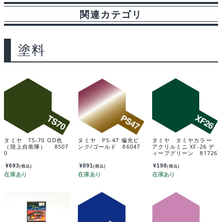
関連カテゴリ
塗料
タミヤ TS-70 OD色
タミヤ PS-47 偏光ピ
タミヤ タミヤカラー
（陸上自衛隊） 8507
ンク/ゴールド 86047
アクリルミニ XF-26 デ
0
ィープグリーン 81726
¥
693
¥
891
¥
198
(税込)
(税込)
(税込)