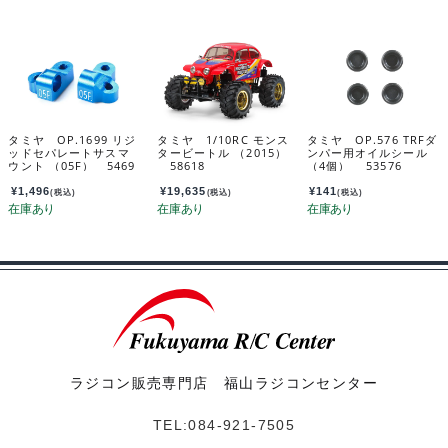
タミヤ OP.1699 リジ
タミヤ 1/10RC モンス
タミヤ OP.576 TRFダ
ッドセパレートサスマ
タービートル （2015）
ンパー用オイルシール
ウント （05F） 5469
58618
（4個） 53576
9
¥
1,496
¥
19,635
¥
141
(税込)
(税込)
(税込)
ラジコン販売専門店 福山ラジコンセンター
TEL:084-921-7505