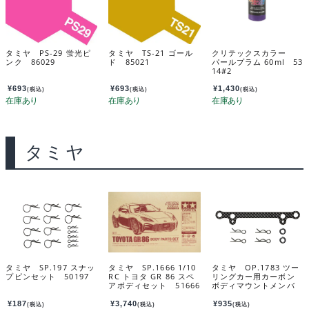
タミヤ PS-29 蛍光ピ
タミヤ TS-21 ゴール
クリテックスカラー
ンク 86029
ド 85021
パールプラム 60ml 53
14#2
¥
693
¥
693
¥
1,430
(税込)
(税込)
(税込)
タミヤ
タミヤ SP.197 スナッ
タミヤ SP.1666 1/10
タミヤ OP.1783 ツー
プピンセット 50197
RC トヨタ GR 86 スペ
リングカー用カーボン
アボディセット 51666
ボディマウントメンバ
ー（リヤ） 54783
¥
187
¥
3,740
¥
935
(税込)
(税込)
(税込)