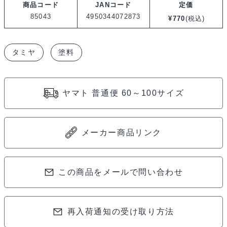
商品コード
JANコード
定価
TS-
85043
4950344072873
¥
770
(税込)
43
レ
タミヤ
塗料
ー
シ
ン
ヤマト 普通便 60～100サイズ
グ
グ
リ
メーカー商品リンク
ー
ン
85043
この商品をメールで問い合わせ
個
再入荷通知の受け取り方法