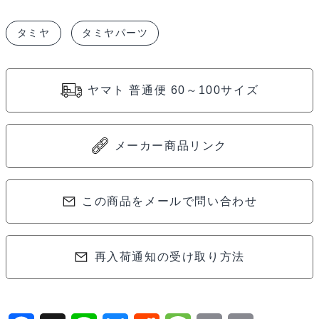
ー
タミヤ
タミヤパーツ
リ
ン
グ
ヤマト 普通便 60～100サイズ
カ
ー
シ
メーカー商品リンク
ョ
ー
ト
この商品をメールで問い合わせ
タ
イ
再入荷通知の受け取り方法
プ
ス
プ
リ