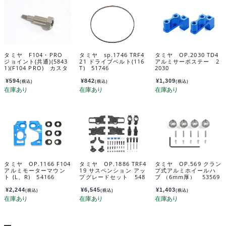
タミヤ F104・PRO
タミヤ sp.1746 TRF4
タミヤ OP.2030 TD4
ジョイント(共通)(5843
21 ドライブベルト(116
アルミサーボステー 2
1)(F104 PRO) カスタ
T) 51746
2030
マーサービスパーツ 1
3450182-000
¥
594
¥
842
¥
1,309
(税込)
(税込)
(税込)
タミヤ OP.1166 F104
タミヤ OP.1886 TRF4
タミヤ OP.569 クラン
アルミモーターマウン
19 サスペンション アッ
プ式アルミホイールハ
ト (L、R) 54166
プグレードセット 548
ブ （6mm厚） 53569
86
¥
2,244
¥
6,545
¥
1,403
(税込)
(税込)
(税込)