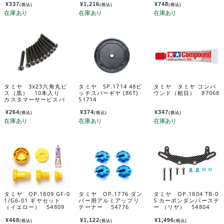
¥
337
¥
1,216
¥
748
(税込)
(税込)
(税込)
タミヤ 3x23六角丸ビ
タミヤ SP.1714 48ピ
タミヤ タミヤ コンパ
ス（黒） 10本入り
ッチスパーギヤ (86T)
ウンド（粗目） 87068
カスタマーサービスパ
51714
ーツ 19804412-000
¥
264
¥
374
¥
347
(税込)
(税込)
(税込)
タミヤ OP.1809 GF-0
タミヤ OP.1776 ダン
タミヤ OP.1804 TB-0
1/G6-01 ギヤセット
パー用アルミアップリ
5 カーボンダンパーステ
（イエロー） 54809
テーナー 54776
ー （リヤ） 54804
¥
468
¥
1,122
¥
1,496
(税込)
(税込)
(税込)