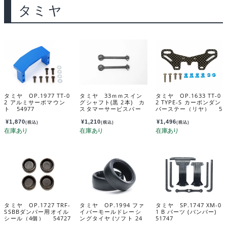
タミヤ
タミヤ OP.1977 TT-0
タミヤ 33ｍｍスイン
タミヤ OP.1633 TT-0
2 アルミサーボマウン
グシャフト(黒 2本) カ
2 TYPE-S カーボンダン
ト 54977
スタマーサービスパー
パーステー（リヤ） 5
ツ 19803014-000
4633
¥
1,870
¥
1,210
¥
1,496
(税込)
(税込)
(税込)
タミヤ OP.1727 TRF-
タミヤ OP.1994 ファ
タミヤ SP.1747 XM-0
SSBBダンパー用オイル
イバーモールドレーシ
1 B パーツ (バンパー)
シール（4個） 54727
ングタイヤ (ソフト 24
51747
mm幅 2本) 54994