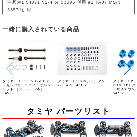
注釈:#1 54871 V2-4 or 53595 併用 #2 TA07 MSは
53571併用
一緒に購入されている商品
タミヤ OP.1515 XV-01 ア
タミヤ TRFスペシャルダン
タミヤ OP.17
ッセンブリーユニバーサルシ
パー 4本 42102
CONCEPT
ャフト （フロント 2本）
ドサスマウ
54515
54787
タミヤ パーツリスト