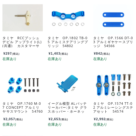
タミヤ RCCブッシュ
タミヤ OP.1802 TB-0
タミヤ OP.1566 DT-0
デビル アップライト(L)
5 アルミステアリングブ
3 アルミギヤケースブリ
(共通) カスタマーサ
リッジ 54802
ッジ 54566
ービスパーツ 104451
69-020
¥
297
¥
1,403
¥
842
(税込)
(税込)
(税込)
タミヤ OP.1760 M-0
イーグル模型 ALバッテ
タミヤ OP.1574 TT-0
7 CONCEPT アルミリ
リーカバー:タミヤ グラ
2 アルミレーシングステ
ヤサスマウント 54760
スホッパー・ホーネッ
アセット 54574
ト用 ghopper-05
¥
2,057
¥
2,653
¥
2,992
(税込)
(税込)
(税込)