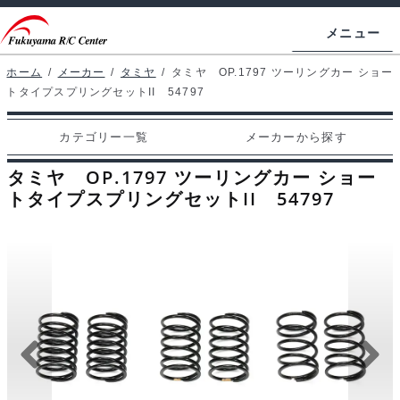
ナ
コ
メニュー
ビ
ン
ゲ
テ
ホーム
/
メーカー
/
タミヤ
/
タミヤ OP.1797 ツーリングカー ショー
ホームページ
トタイプスプリングセットII 54797
ー
ン
シ
ツ
マイアカウント
カテゴリー一覧
メーカーから探す
ョ
へ
カート
ン
ス
タミヤ OP.1797 ツーリングカー ショー
へ
キ
トタイプスプリングセットII 54797
支払い
ス
ッ
キ
プ
カテゴリー一覧
ッ
プ
メーカーから探す
お問い合わせ
ブログ