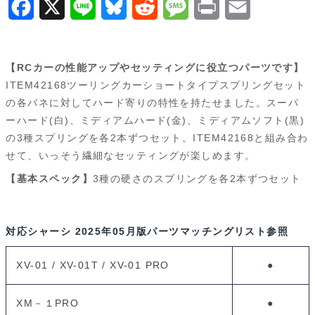
F
X
L
B
R
M
P
E
ン
a
i
l
e
e
r
m
グ
セ
c
n
u
d
s
i
a
【RCカーの性能アップやセッティングに役立つパーツです】
ッ
e
e
e
d
s
n
i
ITEM42168ツーリングカーショートタイプスプリングセット
ト
の各バネに対してハード寄りの特性を持たせました。スーパ
b
s
i
a
t
l
II
ーハード(白)、ミディアムハード(金)、ミディアムソフト(黒)
o
k
t
g
54797
の3種スプリングを各2本ずつセット。ITEM42168と組み合わ
個
せて、いっそう繊細なセッティングが楽しめます。
o
y
e
【基本スペック】
3種の硬さのスプリングを各2本ずつセット
k
対応シャーシ
2025年05月版パーツマッチングリスト参照
XV-01 / XV-01T / XV-01 PRO
●
XM－１PRO
●