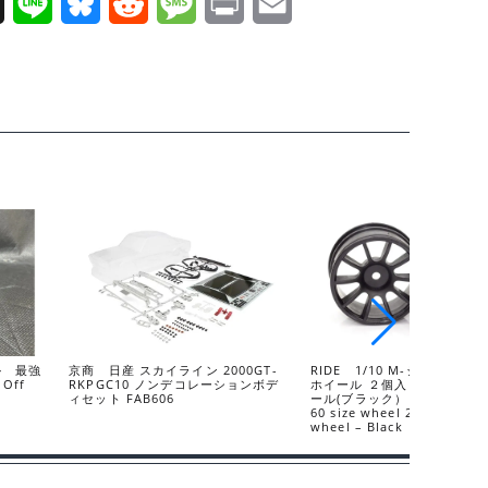
X
L
B
R
M
P
E
i
l
e
e
r
m
n
u
d
s
i
a
e
e
d
s
n
i
s
i
a
t
l
k
t
g
y
e
ナル 最強
京商 日産 スカイライン 2000GT-
RIDE 1/10 M-シャシー用6
 Off
RKPGC10 ノンデコレーションボデ
ホイール ２個入り 10スポー
ィセット FAB606
ール(ブラック） 1/10 M-Chas
60 size wheel 2 pieces 10
wheel – Black 35402