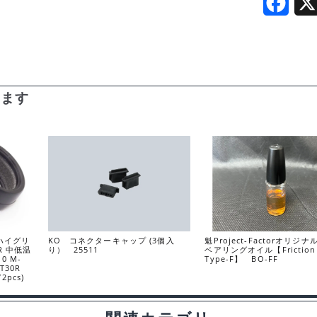
310720
F
個
a
c
e
います
b
o
o
k
用ハイグリ
KO コネクターキャップ (3個入
魁Project-Factorオリジ
R 中低温
り） 25511
ベアリングオイル【Friction
0 M-
Type-F】 BO-FF
MT30R
r/2pcs)