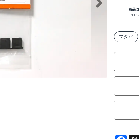
バ
受
商品
310
信
機
用
フタバ
コ
ネ
ク
タ
防
塵
カ
バ
ー
(5
入)