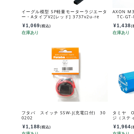
イーグル模型 SP軽量モーターラジエータ
AXON M3 
ー・AタイプV2[レッド] 3737v2u-re
TC-GT-
¥
1,069
¥
1,438
(税込)
(
フタバ スイッチ SSW-J(充電口付) 30
タミヤ O
0202
ジ（スティ
¥
1,188
¥
1,964
(税込)
(