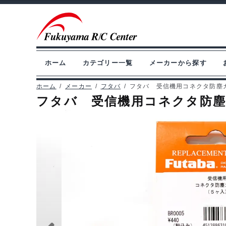
ナ
コ
ビ
ン
ゲ
テ
ー
ン
ホーム
カテゴリー一覧
メーカーから探す
シ
ツ
ョ
へ
ホーム
/
メーカー
/
フタバ
/
フタバ 受信機用コネクタ防塵カバ
フタバ 受信機用コネクタ防塵カバ
ン
ス
へ
キ
ス
ッ
キ
プ
ッ
プ