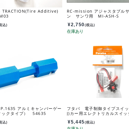
TRACTION(Tire Additive)
RC-mission アジャスタブ
M03
ン サンワ用 MI-ASH-S
¥
2,750
税込)
(税込)
P.1635 アルミキャンバーゲー
フタバ 電子制御タイプスイッチ
ックタイプ） 54635
J)カー用エレクトリカルスイッチ
94
¥
5,445
税込)
(税込)