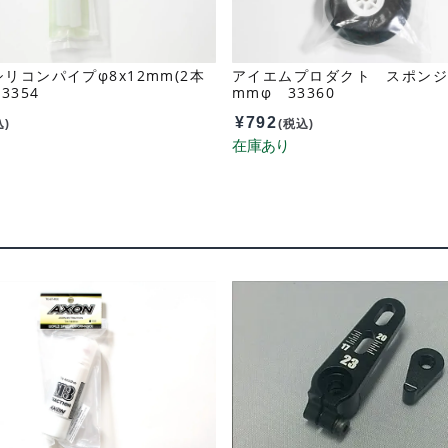
リコンパイプφ8x12mm(2本
アイエムプロダクト スポンジタ
3354
mmφ 33360
¥
792
込)
(税込)