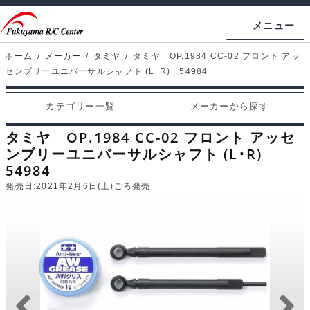
ナ
コ
メニュー
ビ
ン
ゲ
テ
ホーム
/
メーカー
/
タミヤ
/
タミヤ OP.1984 CC-02 フロント アッ
ホームページ
センブリーユニバーサルシャフト (L･R) 54984
ー
ン
シ
ツ
マイアカウント
カテゴリー一覧
メーカーから探す
ョ
へ
カート
ン
ス
タミヤ OP.1984 CC-02 フロント アッセ
へ
キ
ンブリーユニバーサルシャフト (L･R)
支払い
54984
ス
ッ
発売日:
2021年2月6日(土)ごろ発売
キ
プ
カテゴリー一覧
ッ
プ
メーカーから探す
お問い合わせ
ブログ