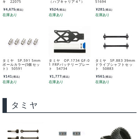
キ 22075
（ハブキャリア４°）
51694
54031
¥
4,675
¥
524
¥
281
(税込)
(税込)
(税込)
タミヤ SP.591 5mm
タミヤ OP.1734 GF-0
タミヤ SP.883 39mm
ボールカラー(5個セッ
1 FRPバッテリープレー
ドライブシャフトセッ
ト) 50591
ト 54734
ト 50883
¥
141
¥
1,777
¥
561
(税込)
(税込)
(税込)
タミヤ