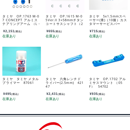
タミヤ OP.1763 M-0
タミヤ OP.1615 M-0
タミヤ 5x1.5mmスペ
7 CONCEPT アルミス
5Ver.II 3×58mmチタン
ーサー(青)（10個）カス
テアリングアーム （L・
コートサスシャフト（2
タマーサービスパー
R） 54763
本） 54615
ツ 19804372-000
¥
2,151
¥
655
¥
715
(税込)
(税込)
(税込)
タミヤ タミヤ メタル
タミヤ 六角レンチド
タミヤ OP.1702 アル
プライマー 87061
ライバー(2.5mm) 421
ミサスマウント （05
47
F） 54702
¥
495
¥
2,431
¥
935
(税込)
(税込)
(税込)