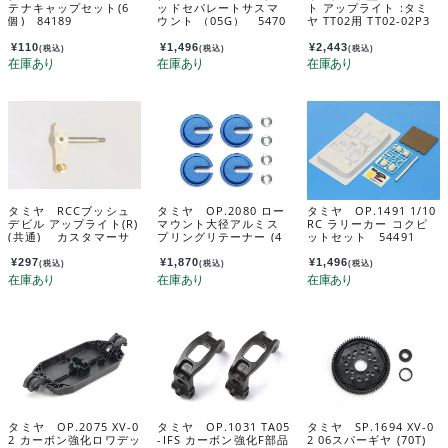
テナキャップセット(6
ッドセパレートサスマ
ト アップライト :タミ
個) 84189
ウント （05G） 5470
ヤ TT02用 TT02-02P3
0
U5
¥
110
¥
1,496
¥
2,443
(税込)
(税込)
(税込)
タミヤ RCCブッシュ
タミヤ OP.2080 ロー
タミヤ OP.1491 1/10
デビル アップライト(R)
マウント大径アルミス
RC ラリーカー コクピ
(共通) カスタマーサ
プリングリテーナー (4
ットセット 54491
ービスパーツ 104452
個) 22080
07-202
¥
297
¥
1,870
¥
1,496
(税込)
(税込)
(税込)
タミヤ OP.2075 XV-0
タミヤ OP.1031 TA05
タミヤ SP.1694 XV-0
2 カーボン強化ロワデッ
-IFS カーボン強化F部品
2 06スパーギヤ (70T)