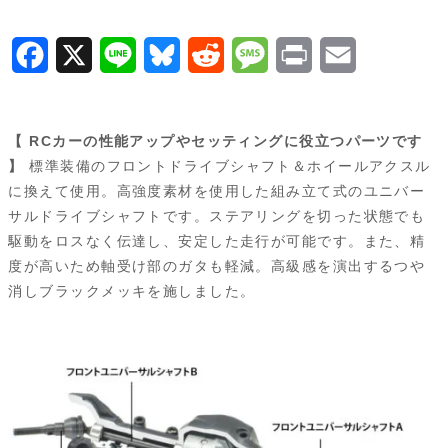
F
X
L
B
R
M
P
E
a
i
l
e
e
r
m
c
n
u
d
s
i
a
【 RCカーの性能アップやセッティングに役立つパーツです
e
e
e
d
s
n
i
】
標準装備のフロントドライブシャフト＆ホイールアクスル
に換えて使用。高強度素材を使用した組み立て式のユニバー
b
s
i
a
t
l
サルドライブシャフトです。ステアリングを切った状態でも
o
k
t
g
駆動をロスなく伝達し、安定した走行が可能です。また、精
度が高いため軸受け部のガタも軽減。高級感を演出するつや
o
y
e
消しブラックメッキを施しました。
k