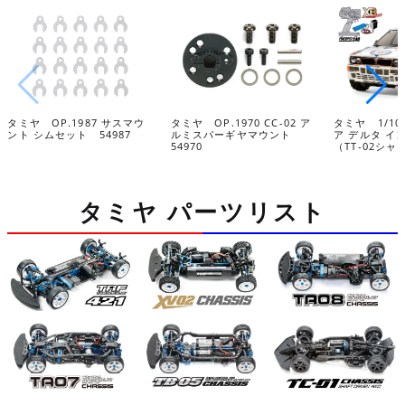
タミヤ OP.1987 サスマウ
タミヤ OP.1970 CC-02 ア
タミヤ 1/10
ント シムセット 54987
ルミスパーギヤマウント
ア デルタ イ
54970
（TT-02シャ
タミヤ パーツリスト