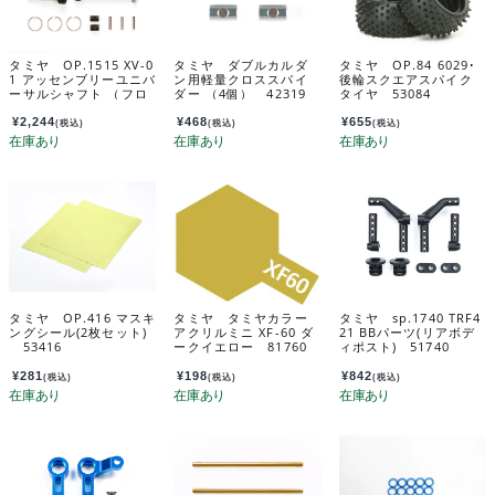
タミヤ OP.1515 XV-0
タミヤ ダブルカルダ
タミヤ OP.84 6029･
1 アッセンブリーユニバ
ン用軽量クロススパイ
後輪スクエアスパイク
ーサルシャフト （フロ
ダー （4個） 42319
タイヤ 53084
ント 2本） 54515
¥
2,244
¥
468
¥
655
(税込)
(税込)
(税込)
タミヤ OP.416 マスキ
タミヤ タミヤカラー
タミヤ sp.1740 TRF4
ングシール(2枚セット)
アクリルミニ XF-60 ダ
21 BBパーツ(リアボデ
53416
ークイエロー 81760
ィポスト) 51740
¥
281
¥
198
¥
842
(税込)
(税込)
(税込)