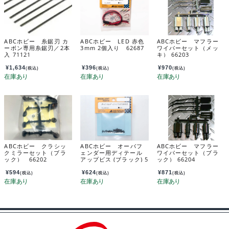
ABCホビー 糸鋸刃 カ
ABCホビー LED 赤色
ABCホビー マフラー
ーボン専用糸鋸刃／2本
3mm 2個入り 62687
ワイパーセット（メッ
入 71121
キ） 66203
¥
1,634
¥
396
¥
970
(税込)
(税込)
(税込)
ABCホビー クラシッ
ABCホビー オーバフ
ABCホビー マフラー
クミラーセット（ブラ
ェンダー用ディテール
ワイパーセット（ブラ
ック） 66202
アップビス (ブラック) 5
ック） 66204
0本 69312
¥
594
¥
624
¥
871
(税込)
(税込)
(税込)