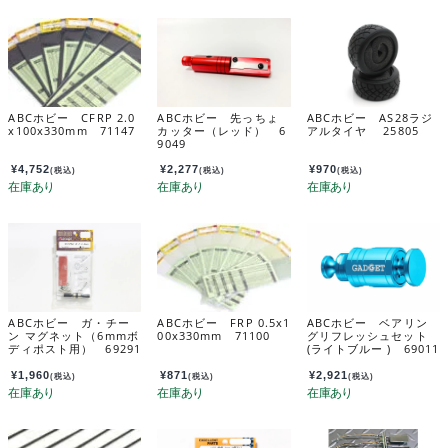
ABCホビー CFRP 2.0
ABCホビー 先っちょ
ABCホビー AS28ラジ
x100x330mm 71147
カッター（レッド） 6
アルタイヤ 25805
9049
¥
4,752
¥
2,277
¥
970
(税込)
(税込)
(税込)
ABCホビー ガ・チー
ABCホビー FRP 0.5x1
ABCホビー ベアリン
ン マグネット（6mmボ
00x330mm 71100
グリフレッシュセット
ディポスト用） 69291
(ライトブルー ) 69011
¥
1,960
¥
871
¥
2,921
(税込)
(税込)
(税込)