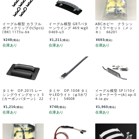
イーグル模型 カラフル
イーグル模型 GRTパタ
ABCホビー クラシッ
ボディクリップ小(5pcs)
ーンウイング 469 wg0
クミラーセット（メッ
[BK] 1173u-bk
0469-u3
キ） 66201
¥
248
¥
1,211
¥
693
(税込)
(税込)
(税込)
タミヤ OP.2015 レー
タミヤ OP.1008 タミ
イーグル模型 SP1/10イ
シングウイングセット 3
ヤLEDライト（φ3ホワ
ンタークーラー(A) ap-0
(カーボンパターン) 22
イト） 54008
4-ia-gu
015
¥
1,216
¥
748
¥
1,960
(税込)
(税込)
(税込)