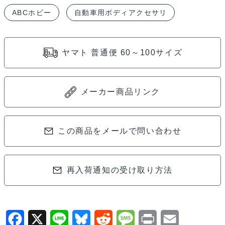
ラ
ABCホビー
自動車用ボディアクセサリ
シ
ッ
ク
ヤマト 普通便 60～100サイズ
ミ
ラ
ー
メーカー商品リンク
セ
ッ
ト
この商品をメールで問い合わせ
（ブ
ラ
再入荷通知の受け取り方法
ッ
ク）
66202
個
F
X
L
B
R
M
P
E