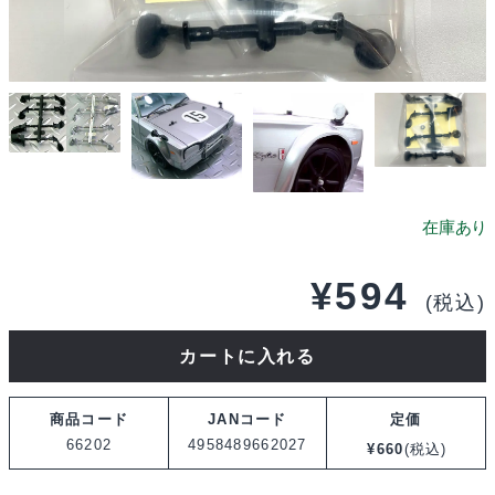
¥
594
(税込)
ABC
カートに入れる
ホ
ビ
商品コード
JANコード
定価
ー
66202
4958489662027
¥
660
(税込)
ク