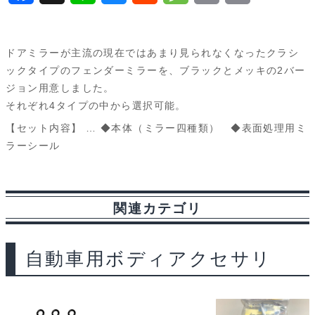
a
i
l
e
e
r
m
c
n
u
d
s
i
a
ドアミラーが主流の現在ではあまり見られなくなったクラシ
e
e
e
d
s
n
i
ックタイプのフェンダーミラーを、ブラックとメッキの2バー
ジョン用意しました。
b
s
i
a
t
l
それぞれ4タイプの中から選択可能。
o
k
t
g
【セット内容】 … ◆本体（ミラー四種類） ◆表面処理用ミ
o
y
e
ラーシール
k
関連カテゴリ
自動車用ボディアクセサリ