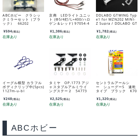
ABCホビー クラシッ
京商 LEDライトユニッ
DDLABO GTWING Typ
クミラーセット（ブラ
ト (Φ5/4灯/L=400/ハロ
e1 for MZN202 MINI-
ック） 66202
ゲン＆レッド) 97054-4
Z Supra / DDLABO GT
HR
ウィングタイプ１ MZN
202 MINI-Z Supra用
¥
594
¥
1,386
¥
1,782
(税込)
(税込)
(税込)
DDL-AWR001
イーグル模型 カラフル
タミヤ OP.1773 アジ
セントラルアールシ
ボディクリップ中(5pcs)
ャスタブルアルミウイ
ー シューグーS 速乾
1127m-u-bl
ングステー２ 54773
タイプ ブラック K70
40#2
¥
248
¥
2,525
¥
1,320
(税込)
(税込)
(税込)
ABCホビー