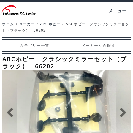
ナ
コ
メニュー
ビ
ン
ゲ
テ
ホーム
/
メーカー
/
ABCホビー
/
ABCホビー クラシックミラーセッ
ホームページ
ト（ブラック） 66202
ー
ン
シ
ツ
マイアカウント
カテゴリー一覧
メーカーから探す
ョ
へ
カート
ン
ス
ABCホビー クラシックミラーセット（ブ
へ
キ
ラック） 66202
支払い
ス
ッ
キ
プ
カテゴリー一覧
ッ
プ
メーカーから探す
お問い合わせ
ブログ