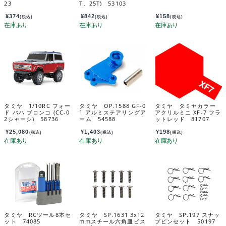
23
T、25T) 53103
¥
374
¥
842
¥
158
(税込)
(税込)
(税込)
タミヤ 1/10RC フォー
タミヤ OP.1588 GF-0
タミヤ タミヤカラー
ド バハ ブロンコ (CC-0
1 アルミステアリングア
アクリルミニ XF-7 フラ
2シャーシ) 58736
ーム 54588
ットレッド 81707
¥
25,080
¥
1,403
¥
198
(税込)
(税込)
(税込)
タミヤ RCツール8本セ
タミヤ SP.1631 3x12
タミヤ SP.197 スナッ
ット 74085
mmスチール六角皿ビス
プピンセット 50197