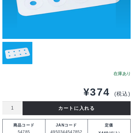
¥
374
(税込)
タ
カートに入れる
ミ
ヤ
商品コード
JANコード
定価
OP.1785
54785
4950344547852