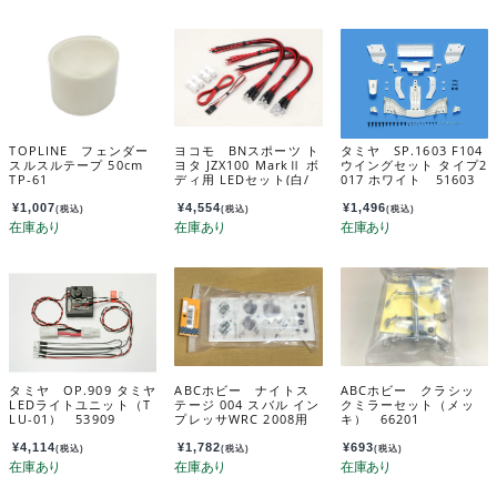
TOPLINE フェンダー
ヨコモ BNスポーツ ト
タミヤ SP.1603 F104
スルスルテープ 50cm
ヨタ JZX100 MarkⅡ ボ
ウイングセット タイプ2
TP-61
ディ用 LEDセット(白/
017 ホワイト 51603
赤/黄 各6個) SD-JZXB
NL
¥
1,007
¥
4,554
¥
1,496
(税込)
(税込)
(税込)
タミヤ OP.909 タミヤ
ABCホビー ナイトス
ABCホビー クラシッ
LEDライトユニット（T
テージ 004 スバル イン
クミラーセット（メッ
LU-01） 53909
プレッサWRC 2008用
キ） 66201
62724
¥
4,114
¥
1,782
¥
693
(税込)
(税込)
(税込)