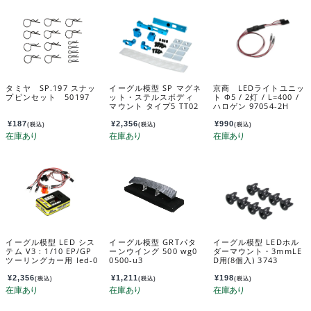
タミヤ SP.197 スナッ
イーグル模型 SP マグネ
京商 LEDライトユニッ
プピンセット 50197
ット・ステルスボディ
ト Φ5 / 2灯 / L=400 /
マウント タイプ5 TT02
ハロゲン 97054-2H
用[LBL] bm-07u-lbl
¥
187
¥
2,356
¥
990
(税込)
(税込)
(税込)
イーグル模型 LED シス
イーグル模型 GRTパタ
イーグル模型 LEDホル
テム V3 : 1/10 EP/GP
ーンウイング 500 wg0
ダーマウント・3mmLE
ツーリングカー用 led-0
0500-u3
D用(8個入) 3743
1v3
¥
2,356
¥
1,211
¥
198
(税込)
(税込)
(税込)