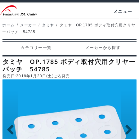
ナ
コ
メニュー
ビ
ン
ゲ
テ
ホーム
/
メーカー
/
タミヤ
/
タミヤ OP.1785 ボディ取付穴用クリヤ
ホームページ
ーパッチ 54785
ー
ン
シ
ツ
マイアカウント
カテゴリー一覧
メーカーから探す
ョ
へ
カート
ン
ス
タミヤ OP.1785 ボディ取付穴用クリヤー
へ
キ
パッチ 54785
支払い
ス
ッ
発売日:
2018年1月20日(土)ごろ発売
キ
プ
カテゴリー一覧
ッ
プ
メーカーから探す
お問い合わせ
ブログ