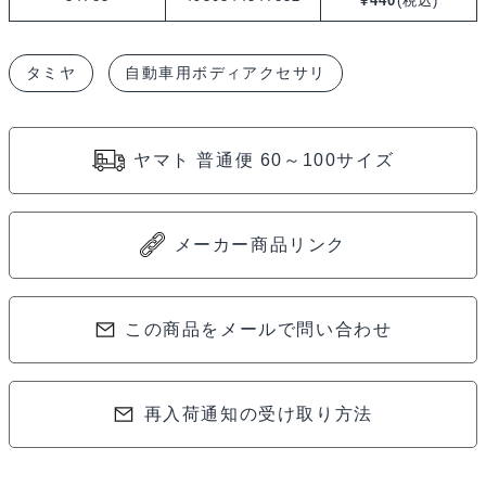
¥
440
(税込)
ボ
デ
タミヤ
自動車用ボディアクセサリ
ィ
取
付
ヤマト 普通便 60～100サイズ
穴
用
ク
メーカー商品リンク
リ
ヤ
ー
この商品をメールで問い合わせ
パ
ッ
再入荷通知の受け取り方法
チ
54785
個