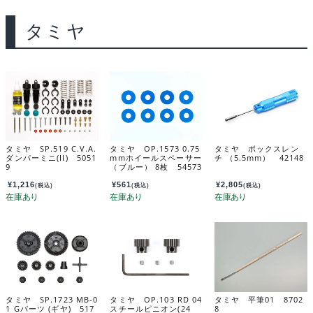
タミヤ
タミヤ SP.519 C.V.A.
タミヤ OP.1573 0.75
タミヤ ボックスレン
ダンパーミニ(II) 5051
mmホイールスペーサー
チ （5.5mm） 42148
9
（ブルー） 8枚 54573
¥
1,216
¥
561
¥
2,805
(税込)
(税込)
(税込)
タミヤ SP.1723 MB-0
タミヤ OP.103 RD 04
タミヤ 平筆01 8702
1 Gパーツ (ギヤ) 517
スチールピニオン(24
8