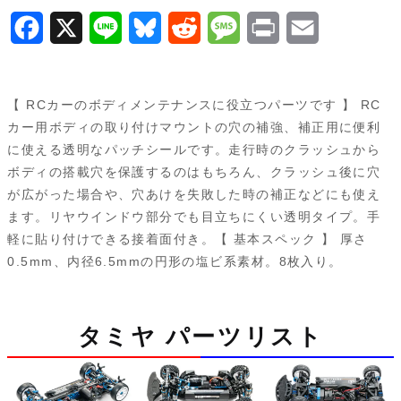
F
X
L
B
R
M
P
E
a
i
l
e
e
r
m
c
n
u
d
s
i
a
【 RCカーのボディメンテナンスに役立つパーツです 】 RC
e
e
e
d
s
n
i
カー用ボディの取り付けマウントの穴の補強、補正用に便利
に使える透明なパッチシールです。走行時のクラッシュから
b
s
i
a
t
l
ボディの搭載穴を保護するのはもちろん、クラッシュ後に穴
o
k
t
g
が広がった場合や、穴あけを失敗した時の補正などにも使え
ます。リヤウインドウ部分でも目立ちにくい透明タイプ。手
o
y
e
軽に貼り付けできる接着面付き。【 基本スペック 】 厚さ
k
0.5mm、内径6.5mmの円形の塩ビ系素材。8枚入り。
タミヤ パーツリスト