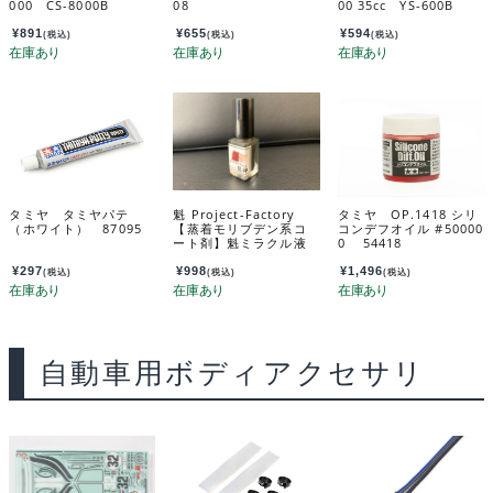
000 CS-8000B
08
00 35cc YS-600B
¥
891
¥
655
¥
594
(税込)
(税込)
(税込)
タミヤ タミヤパテ
魁 Project-Factory
タミヤ OP.1418 シリ
（ホワイト） 87095
【蒸着モリブデン系コ
コンデフオイル #50000
ート剤】魁ミラクル液
0 54418
体ルブコート『Type-龍
神』 2.0g入り SK-RY
¥
297
¥
998
¥
1,496
(税込)
(税込)
(税込)
自動車用ボディアクセサリ