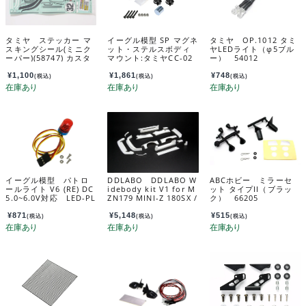
タミヤ ステッカー マ
イーグル模型 SP マグネ
タミヤ OP.1012 タミ
スキングシール(ミニク
ット・ステルスボディ
ヤLEDライト（φ5ブル
ーパー)(58747) カスタ
マウント:タミヤCC-02
ー） 54012
マーサービスパーツ 1
用[BK] BM-09-BK
9490156-000
¥
1,100
¥
1,861
¥
748
(税込)
(税込)
(税込)
イーグル模型 パトロ
DDLABO DDLABO W
ABCホビー ミラーセ
ールライト V6 (RE) DC
idebody kit V1 for M
ット タイプII（ブラッ
5.0~6.0V対応 LED-PL
ZN179 MINI-Z 180SX /
ク） 66205
-402R
DDLABO ワイドボディ
キットV1 MZN179 MI
¥
871
¥
5,148
¥
515
(税込)
(税込)
(税込)
NI-Z 180SX用 DDL-A
R005