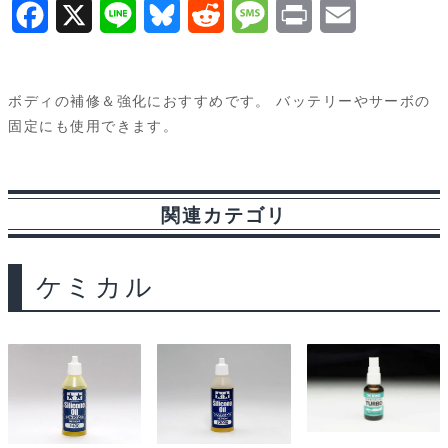
F
X
L
B
R
M
P
E
a
i
l
e
e
r
m
c
n
u
d
s
i
a
ボディの補修＆強化におすすめです。 バッテリーやサーボの
e
e
e
d
s
n
i
固定にも使用できます。
b
s
i
a
t
l
o
k
t
g
関連カテゴリ
o
y
e
k
ケミカル