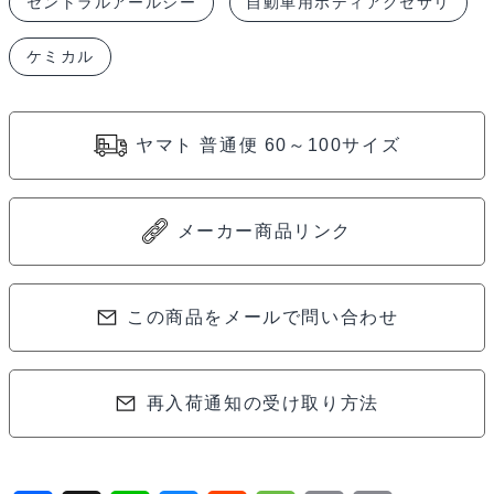
セントラルアールシー
自動車用ボディアクセサリ
ー
ル
ケミカル
シ
ー
シ
ヤマト 普通便 60～100サイズ
ュ
ー
グ
メーカー商品リンク
ー
DF
この商品をメールで問い合わせ
K7041#2
個
再入荷通知の受け取り方法