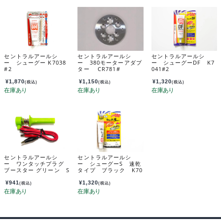
セントラルアールシ
セントラルアールシ
セントラルアールシ
ー シューグー K7038
ー 380モーターアダプ
ー シューグーDF K7
#2
ター CR781#
041#2
¥
1,870
¥
1,150
¥
1,320
(税込)
(税込)
(税込)
セントラルアールシ
セントラルアールシ
ー ワンタッチプラグ
ー シューグーS 速乾
ブースター グリーン S
タイプ ブラック K70
R521
40#2
¥
941
¥
1,320
(税込)
(税込)