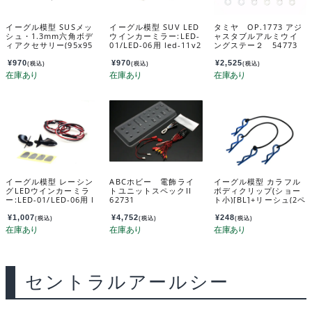
イーグル模型 SUSメッ
イーグル模型 SUV LED
タミヤ OP.1773 アジ
シュ・1.3mm六角ボデ
ウインカーミラー:LED-
ャスタブルアルミウイ
ィアクセサリー(95x95
01/LED-06用 led-11v2
ングステー２ 54773
mm)BK 3937hex13-bk
u2
¥
970
¥
970
¥
2,525
(税込)
(税込)
(税込)
イーグル模型 レーシン
ABCホビー 電飾ライ
イーグル模型 カラフル
グLEDウインカーミラ
トユニットスペックII
ボディクリップ(ショー
ー:LED-01/LED-06用 l
62731
ト小)[BL]+リーシュ(2ペ
ed-14u2
ア) 3535-bl
¥
1,007
¥
4,752
¥
248
(税込)
(税込)
(税込)
セントラルアールシー