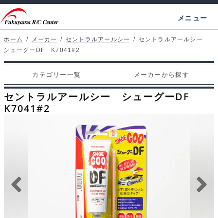
ナ
コ
メニュー
ビ
ン
ゲ
テ
ホーム
/
メーカー
/
セントラルアールシー
/
セントラルアールシー
ホームページ
シューグーDF K7041#2
ー
ン
シ
ツ
マイアカウント
カテゴリー一覧
メーカーから探す
ョ
へ
カート
ン
ス
セントラルアールシー シューグーDF
へ
キ
K7041#2
支払い
ス
ッ
キ
プ
カテゴリー一覧
ッ
プ
メーカーから探す
お問い合わせ
ブログ