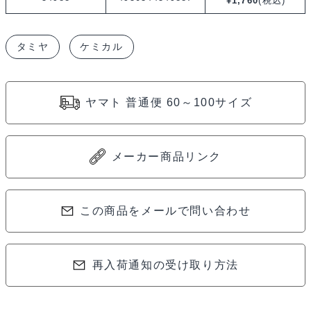
¥
1,760
(税込)
シ
リ
タミヤ
ケミカル
コ
ン
デ
ヤマト 普通便 60～100サイズ
フ
オ
イ
メーカー商品リンク
ル
#300000
54988
この商品をメールで問い合わせ
個
再入荷通知の受け取り方法