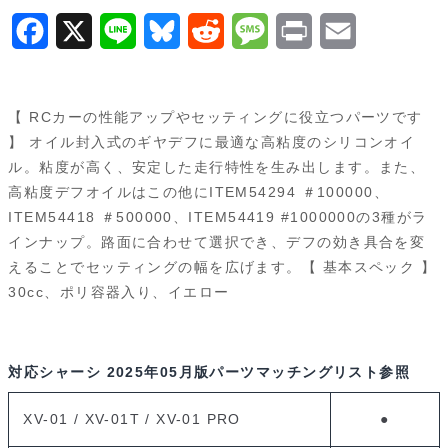
F
X
L
B
R
M
P
E
a
i
l
e
e
r
m
c
n
u
d
s
i
a
【 RCカーの性能アップやセッティングに役立つパーツです
e
e
e
d
s
n
i
】 オイル封入式のギヤデフに最適な高粘度のシリコンオイ
ル。粘度が高く、安定した走行特性を生み出します。また、
b
s
i
a
t
l
高粘度デフオイルはこの他にITEM54294 ＃100000、
o
k
t
g
ITEM54418 ＃500000、ITEM54419 #1000000の3種がラ
インナップ。路面に合わせて選択でき、デフの効き具合を変
o
y
e
えることでセッティングの幅を広げます。【 基本スペック 】
k
30cc、ポリ容器入り、イエロー
対応シャーシ
2025年05月版パーツマッチングリスト参照
XV-01 / XV-01T / XV-01 PRO
●