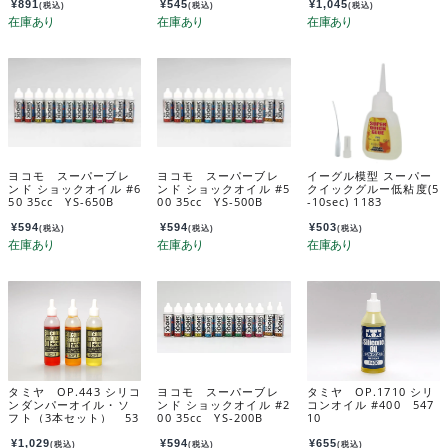
¥
891
¥
545
¥
1,045
(税込)
(税込)
(税込)
ヨコモ スーパーブレ
ヨコモ スーパーブレ
イーグル模型 スーパー
ンド ショックオイル #6
ンド ショックオイル #5
クイックグルー低粘度(5
50 35cc YS-650B
00 35cc YS-500B
-10sec) 1183
¥
594
¥
594
¥
503
(税込)
(税込)
(税込)
タミヤ OP.443 シリコ
ヨコモ スーパーブレ
タミヤ OP.1710 シリ
ンダンパーオイル・ソ
ンド ショックオイル #2
コンオイル #400 547
フト（3本セット） 53
00 35cc YS-200B
10
443
¥
1,029
¥
594
¥
655
(税込)
(税込)
(税込)