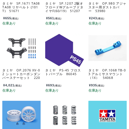
タミヤ SP.1671 TA08
タミヤ SP.1207 2駆オ
タミヤ OP.980 アジャ
TA08 リヤベルト (101
フロードWグルーブドタ
スター用ダストカバ
T) 51671
イヤF(60/19) 51207
ー 53980
¥
655
¥
561
¥
243
(税込)
(税込)
(税込)
タミヤ OP.2076 XV-0
タミヤ PS-45 フロス
タミヤ OP.1068 TB-0
2 ショートカーボンダン
トパープル 86045
3 アルミサスマウント
パーステーセット 220
（1X） 54068
76
¥
4,021
¥
693
¥
935
(税込)
(税込)
(税込)