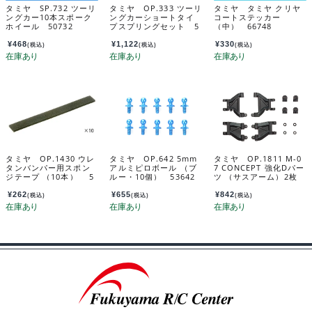
タミヤ SP.732 ツーリ
タミヤ OP.333 ツーリ
タミヤ タミヤ クリヤ
ングカー10本スポーク
ングカーショートタイ
コートステッカー
ホイール 50732
プスプリングセット 5
（中） 66748
3333
¥
468
¥
1,122
¥
330
(税込)
(税込)
(税込)
タミヤ OP.1430 ウレ
タミヤ OP.642 5mm
タミヤ OP.1811 M-0
タンバンパー用スポン
アルミピロボール （ブ
7 CONCEPT 強化Dパー
ジテープ （10本） 5
ルー・10個） 53642
ツ （サスアーム）2枚
4430
54811
¥
262
¥
655
¥
842
(税込)
(税込)
(税込)