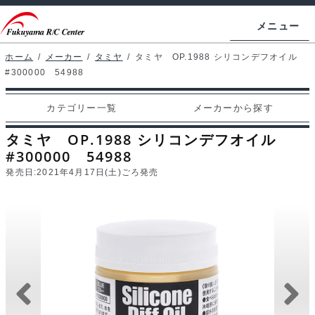
ナ
コ
メニュー
ビ
ン
ゲ
テ
ホーム
/
メーカー
/
タミヤ
/
タミヤ OP.1988 シリコンデフオイル
ホームページ
#300000 54988
ー
ン
シ
ツ
マイアカウント
カテゴリー一覧
メーカーから探す
ョ
へ
カート
ン
ス
タミヤ OP.1988 シリコンデフオイル
へ
キ
#300000 54988
支払い
ス
ッ
発売日:
2021年4月17日(土)ごろ発売
キ
プ
カテゴリー一覧
ッ
プ
メーカーから探す
お問い合わせ
ブログ