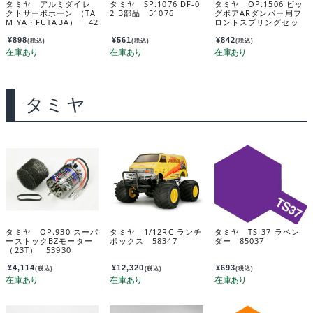
タミヤ アルミダイレ
タミヤ SP.1076 DF-0
タミヤ OP.1506 ビッ
クトサーボホーン （TA
2 B部品 51076
グボアARダンパー用フ
MIYA・FUTABA） 42
ロントスプリングセッ
248
ト（4WD） 54506
¥
898
¥
561
¥
842
(税込)
(税込)
(税込)
タミヤ
タミヤ OP.930 スーパ
タミヤ 1/12RC ランチ
タミヤ TS-37 ラベン
ーストックBZモーター
ボックス 58347
ダー 85037
（23T） 53930
¥
4,114
¥
12,320
¥
693
(税込)
(税込)
(税込)