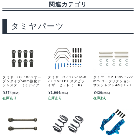
関連カテゴリ
タミヤパーツ
タミヤ OP.1868 オー
タミヤ OP.1757 M-0
タミヤ OP.1395 3×22
プンタイプ5mm強化ア
7 CONCEPT スタビラ
mm ローフリクション
ジャスター（ミディア
イザーセット（F･R）
サスシャフト4本(DT-0
ム･8個） 54868
54757
2・TT-01) 54395
¥
374
¥
1,964
¥
430
(税込)
(税込)
(税込)