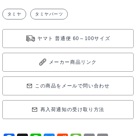
ダ
タミヤ
タミヤパーツ
ン
パ
ー
ヤマト 普通便 60～100サイズ
用
ロ
ッ
メーカー商品リンク
ド
ガ
イ
この商品をメールで問い合わせ
ド・
O
再入荷通知の受け取り方法
リ
ン
グ
（4