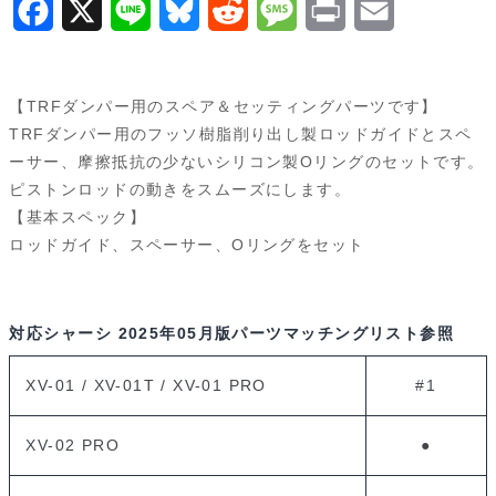
F
X
L
B
R
M
P
E
セ
a
i
l
e
e
r
m
ッ
ト）
c
n
u
d
s
i
a
【TRFダンパー用のスペア＆セッティングパーツです】
e
e
e
d
s
n
i
TRFダンパー用のフッソ樹脂削り出し製ロッドガイドとスペ
53574
ーサー、摩擦抵抗の少ないシリコン製Oリングのセットです。
b
s
i
a
t
l
個
ピストンロッドの動きをスムーズにします。
o
k
t
g
【基本スペック】
ロッドガイド、スペーサー、Oリングをセット
o
y
e
k
対応シャーシ
2025年05月版パーツマッチングリスト参照
XV-01 / XV-01T / XV-01 PRO
#1
XV-02 PRO
●