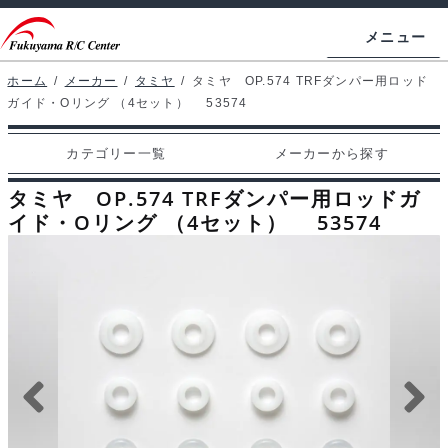
ナ
コ
メニュー
ビ
ン
ゲ
テ
ホーム
/
メーカー
/
タミヤ
/
タミヤ OP.574 TRFダンパー用ロッド
ホームページ
ガイド・Oリング （4セット） 53574
ー
ン
シ
ツ
マイアカウント
カテゴリー一覧
メーカーから探す
ョ
へ
カート
ン
ス
タミヤ OP.574 TRFダンパー用ロッドガ
へ
キ
イド・Oリング （4セット） 53574
支払い
ス
ッ
キ
プ
カテゴリー一覧
ッ
プ
メーカーから探す
お問い合わせ
ブログ