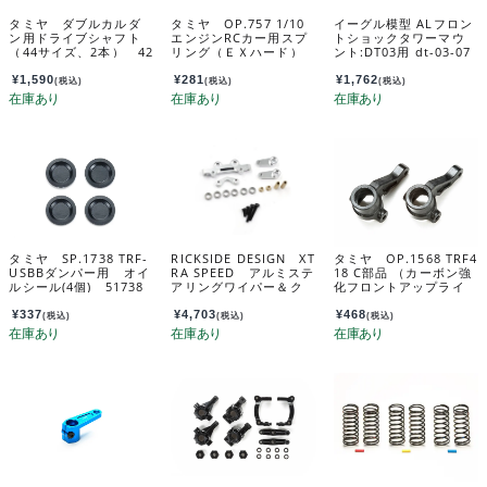
タミヤ ダブルカルダ
タミヤ OP.757 1/10
イーグル模型 ALフロン
ン用ドライブシャフト
エンジンRCカー用スプ
トショックタワーマウ
（44サイズ、2本） 42
リング（ＥＸハード）
ント:DT03用 dt-03-07
217
53757
¥
1,590
¥
281
¥
1,762
(税込)
(税込)
(税込)
タミヤ SP.1738 TRF-
RICKSIDE DESIGN XT
タミヤ OP.1568 TRF4
USBBダンパー用 オイ
RA SPEED アルミステ
18 C部品 （カーボン強
ルシール(4個) 51738
アリングワイパー＆ク
化フロントアップライ
ランクセット(DT-04用)
ト） 54568
XS-TA29213SV
¥
337
¥
4,703
¥
468
(税込)
(税込)
(税込)