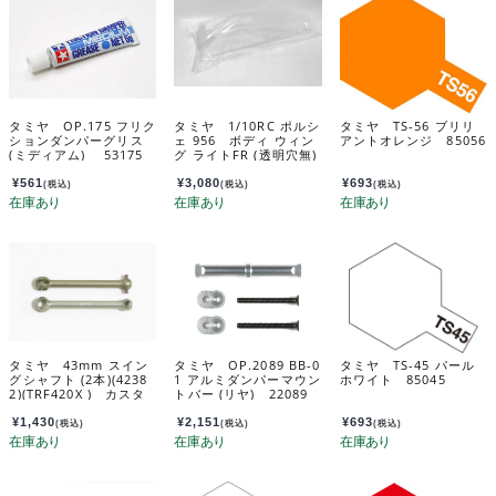
タミヤ OP.175 フリク
タミヤ 1/10RC ポルシ
タミヤ TS-56 ブリリ
ションダンパーグリス
ェ 956 ボディ ウィン
アントオレンジ 85056
(ミディアム) 53175
グ ライトFR (透明穴無)
(47508) カスタマーサ
ービスパーツ 198035
¥
561
¥
3,080
¥
693
(税込)
(税込)
(税込)
06-000
タミヤ 43mm スイン
タミヤ OP.2089 BB-0
タミヤ TS-45 パール
グシャフト (2本)(4238
1 アルミダンパーマウン
ホワイト 85045
2)(TRF420X ) カスタ
トバー (リヤ) 22089
マーサービスパーツ 1
9803404-000
¥
1,430
¥
2,151
¥
693
(税込)
(税込)
(税込)