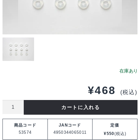
¥
468
(税込)
タ
カートに入れる
ミ
ヤ
商品コード
JANコード
定価
OP.574
53574
4950344065011
¥
550
(税込)
TRF