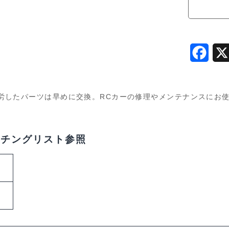
F
a
c
労したパーツは早めに交換。RCカーの修理やメンテナンスにお
e
b
ッチングリスト参照
o
o
k