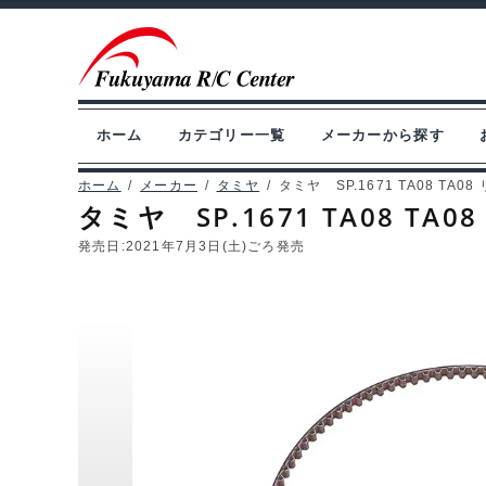
ナ
コ
ビ
ン
ゲ
テ
ー
ン
ホーム
カテゴリー一覧
メーカーから探す
シ
ツ
ョ
へ
ホーム
/
メーカー
/
タミヤ
/
タミヤ SP.1671 TA08 TA08
タミヤ SP.1671 TA08 TA0
ン
ス
へ
キ
発売日:
2021年7月3日(土)ごろ発売
ス
ッ
キ
プ
ッ
プ