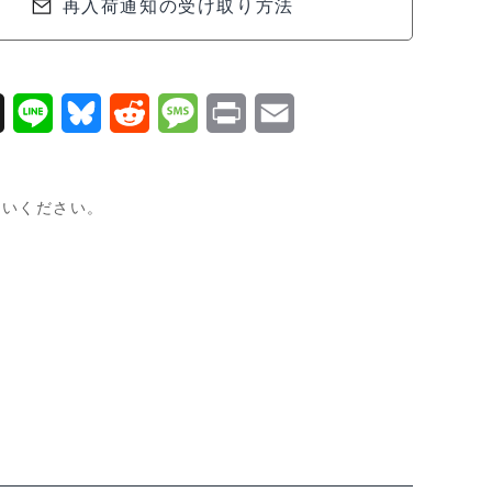
再入荷通知の受け取り方法
X
L
B
R
M
P
E
i
l
e
e
r
m
n
u
d
s
i
a
使いください。
e
e
d
s
n
i
s
i
a
t
l
k
t
g
y
e