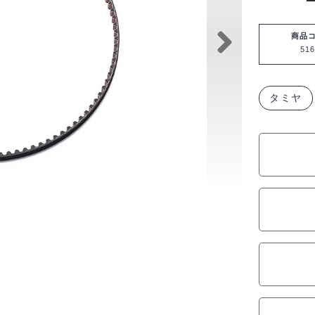
ヤ
SP.1671
商品
516
TA08
TA08
リ
タミヤ
ヤ
ベ
ル
ト
(101T)
51671
個