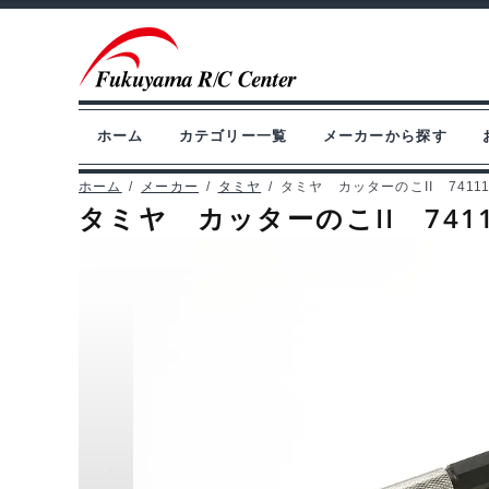
ナ
コ
ビ
ン
ゲ
テ
ー
ン
ホーム
カテゴリー一覧
メーカーから探す
シ
ツ
ョ
へ
ホーム
/
メーカー
/
タミヤ
/
タミヤ カッターのこII 7411
タミヤ カッターのこII 741
ン
ス
へ
キ
ス
ッ
キ
プ
ッ
プ