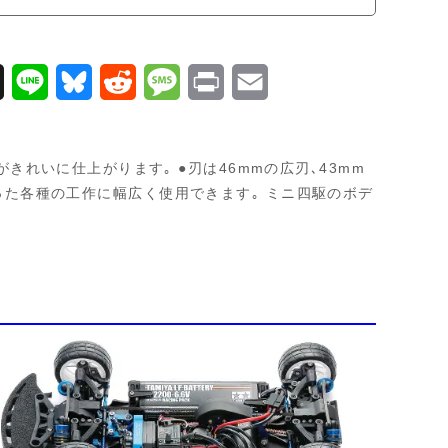
X
L
B
R
M
P
E
i
l
e
e
r
m
n
u
d
s
i
a
れいに仕上がります｡ ●刃は46mmの広刃､43mm
e
e
d
s
n
i
を使った各種の工作に幅広く使用できます｡ ミニ四駆のボデ
s
i
a
t
l
k
t
g
y
e