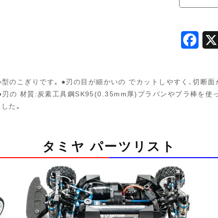
F
a
c
のこぎりです｡ ●刃の目が細かいの でカットしやすく､切断面がき
e
●刃の 材質:炭素工具鋼SK95(0.35mm厚)プラバンやプラ棒
した｡
b
o
タミヤ パーツリスト
o
k