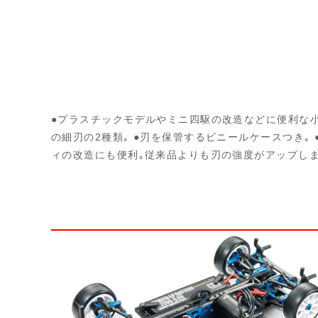
●プラスチックモデルやミニ四駆の改造などに便利な小型
の細刃の2種類｡ ●刃を保管するビニールケースつき｡ 
ィの改造にも便利｡従来品よりも刃の強度がアップしま