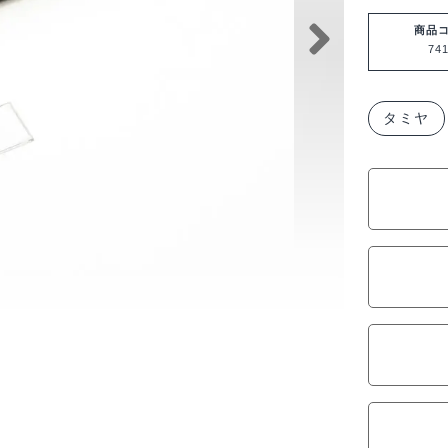
ヤ
カ
商品
741
ッ
タ
ー
タミヤ
の
こ
II
74111
個