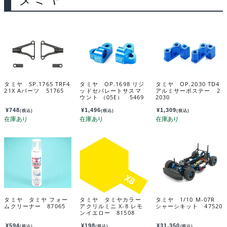
タミヤ SP.1765 TRF4
タミヤ OP.1698 リジ
タミヤ OP.2030 TD4
21X Aパーツ 51765
ッドセパレートサスマ
アルミサーボステー 2
ウント （05E） 5469
2030
8
¥
748
¥
1,496
¥
1,309
(税込)
(税込)
(税込)
タミヤ タミヤ フォー
タミヤ タミヤカラー
タミヤ 1/10 M-07R
ムクリーナー 87065
アクリルミニ X-8 レモ
シャーシキット 47520
ンイエロー 81508
¥
594
¥
198
¥
31,350
(税込)
(税込)
(税込)