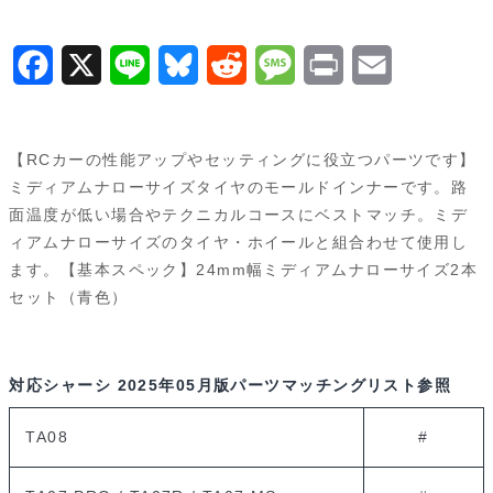
フ
ト
F
X
L
B
R
M
P
E
（2
a
i
l
e
e
r
m
本）
c
n
u
d
s
i
a
53434
【RCカーの性能アップやセッティングに役立つパーツです】
個
e
e
e
d
s
n
i
ミディアムナローサイズタイヤのモールドインナーです。路
面温度が低い場合やテクニカルコースにベストマッチ。ミデ
b
s
i
a
t
l
ィアムナローサイズのタイヤ・ホイールと組合わせて使用し
o
k
t
g
ます。【基本スペック】24mm幅ミディアムナローサイズ2本
セット（青色）
o
y
e
k
対応シャーシ
2025年05月版パーツマッチングリスト参照
TA08
#