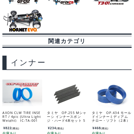
関連カテゴリ
インナー
AXON CLW TIRE INSE
タミヤ OP.255 Mシャ
タミヤ OP.434 モール
RT / 4pic (Ultra Light
ーシ インナースポン
ドインナーミディアム
Weight) IC-TA-001
ジ・ハード4本セット 5
ナロー・ソフト（2本）
3255
53434
¥
822
¥
234
¥
468
(税込)
(税込)
(税込)