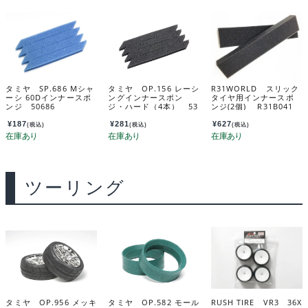
タミヤ SP.686 Mシャ
タミヤ OP.156 レーシ
R31WORLD スリック
ーシ 60Dインナースポ
ングインナースポン
タイヤ用インナースポ
ンジ 50686
ジ・ハード（4本） 53
ンジ(2個) R31B041
156
¥
187
¥
281
¥
627
(税込)
(税込)
(税込)
ツーリング
タミヤ OP.956 メッキ
タミヤ OP.582 モール
RUSH TIRE VR3 36X