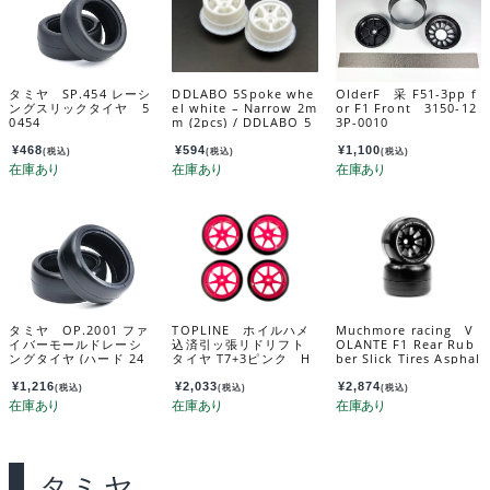
タミヤ SP.454 レーシ
DDLABO 5Spoke whe
OlderF 采 F51-3pp f
ングスリックタイヤ 5
el white – Narrow 2m
or F1 Front 3150-12
0454
m (2pcs) / DDLABO 5
3P-0010
本スポークホイール
白 ナロー2ｍｍ (2pcs)
¥
468
¥
594
¥
1,100
(税込)
(税込)
(税込)
DDL-WR001W-N2
タミヤ OP.2001 ファ
TOPLINE ホイルハメ
Muchmore racing V
イバーモールドレーシ
込済引ッ張リドリフト
OLANTE F1 Rear Rub
ングタイヤ (ハード 24
タイヤ T7+3ピンク H
ber Slick Tires Asphal
mm幅 2本) 22001
D-093PK
t Revolution Soft Co
mpound Preglued (W
¥
1,216
¥
2,033
¥
2,874
(税込)
(税込)
(税込)
hite) VF1-RARSS
タミヤ