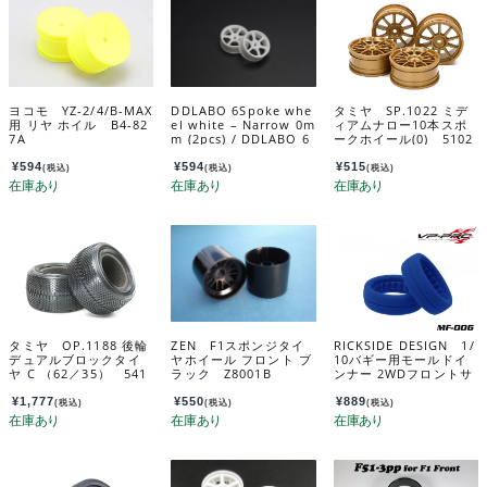
ヨコモ YZ-2/4/B-MAX
DDLABO 6Spoke whe
タミヤ SP.1022 ミデ
用 リヤ ホイル B4-82
el white – Narrow 0m
ィアムナロー10本スポ
7A
m (2pcs) / DDLABO 6
ークホイール(0) 5102
本スポークホイール
2
白 ナロー0ｍｍ (2pcs)
¥
594
¥
594
¥
515
(税込)
(税込)
(税込)
DDL-WR002W-N0
タミヤ OP.1188 後輪
ZEN F1スポンジタイ
RICKSIDE DESIGN 1/
デュアルブロックタイ
ヤホイール フロント ブ
10バギー用モールドイ
ヤ C （62／35） 541
ラック Z8001B
ンナー 2WDフロントサ
88
イズ(2個入) MF-006
¥
1,777
¥
550
¥
889
(税込)
(税込)
(税込)