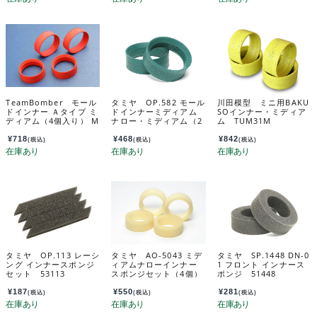
TeamBomber モール
タミヤ OP.582 モール
川田模型 ミニ用BAKU
ドインナー Ａタイプ ミ
ドインナーミディアム
SOインナー・ミディア
ディアム（4個入り） M
ナロー・ミディアム（2
ム TUM31M
OLD INNER Type A
本） 53582
（MEDIUM） TB1000
¥
718
¥
468
¥
842
(税込)
(税込)
(税込)
2
タミヤ OP.113 レーシ
タミヤ AO-5043 ミデ
タミヤ SP.1448 DN-0
ング インナースポンジ
ィアムナローインナー
1 フロント インナース
セット 53113
スポンジセット（4個）
ポンジ 51448
84202
¥
187
¥
550
¥
281
(税込)
(税込)
(税込)