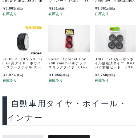
ellow PREGLUEDTIRE
ジ・ハード（4本） 53
e yellow PREGLUED
RU0866a
156
TIRE RU0864A
¥
3,861
¥
281
¥
3,861
(税込)
(税込)
(税込)
RICKSIDE DESIGN 1/
Sorex Competition
UNO 1/10カーボンホ
8 GT用タイヤ ホワイ
28R 24mmベルテッド
イル接着済タイヤ BOO
トスポークホイル スー
スリックタイヤ CO-2
ST2 前後セット UN10
パーソフト GTB02-X
8R
CBS＃2
W1
¥
3,971
¥
1,056
¥
2,750
(税込)
(税込)
(税込)
自動車用タイヤ・ホイール・
インナー