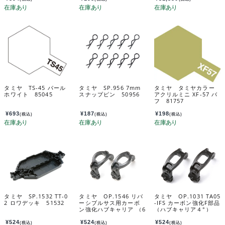
タミヤ TS-45 パール
タミヤ SP.956 7mm
タミヤ タミヤカラー
ホワイト 85045
スナップピン 50956
アクリルミニ XF-57 バ
フ 81757
¥
693
¥
187
¥
198
(税込)
(税込)
(税込)
タミヤ SP.1532 TT-0
タミヤ OP.1546 リバ
タミヤ OP.1031 TA05
2 ロワデッキ 51532
ーシブルサス用カーボ
-IFS カーボン強化F部品
ン強化ハブキャリア （6
（ハブキャリア４°）
度） 54546
54031
¥
524
¥
524
¥
524
(税込)
(税込)
(税込)