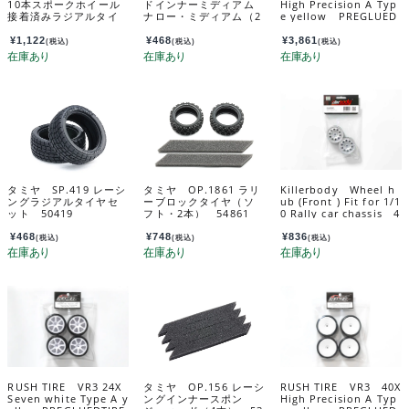
10本スポークホイール
ドインナーミディアム
High Precision A Typ
接着済みラジアルタイ
ナロー・ミディアム（2
e yellow PREGLUED
ヤ2本(24mm･0) 5395
本） 53582
TIRE RU0863a
6
¥
1,122
¥
468
¥
3,861
(税込)
(税込)
(税込)
タミヤ SP.419 レーシ
タミヤ OP.1861 ラリ
Killerbody Wheel h
ングラジアルタイヤセ
ーブロックタイヤ（ソ
ub (Front ) Fit for 1/1
ット 50419
フト・2本） 54861
0 Rally car chassis 4
8867
¥
468
¥
748
¥
836
(税込)
(税込)
(税込)
RUSH TIRE VR3 24X
タミヤ OP.156 レーシ
RUSH TIRE VR3 40X
Seven white Type A y
ングインナースポン
High Precision A Typ