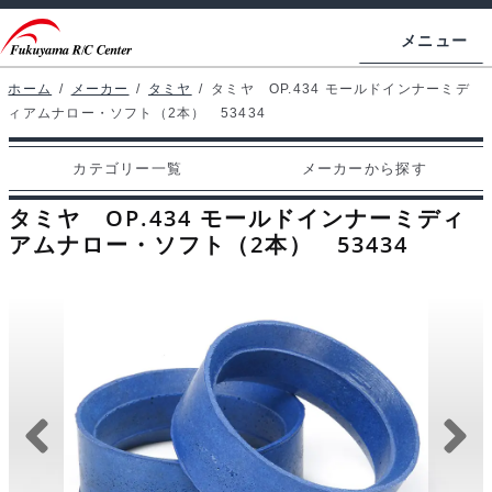
ナ
コ
メニュー
ビ
ン
ゲ
テ
ホーム
/
メーカー
/
タミヤ
/
タミヤ OP.434 モールドインナーミデ
ホームページ
ィアムナロー・ソフト（2本） 53434
ー
ン
シ
ツ
マイアカウント
カテゴリー一覧
メーカーから探す
ョ
へ
カート
ン
ス
タミヤ OP.434 モールドインナーミディ
へ
キ
アムナロー・ソフト（2本） 53434
支払い
ス
ッ
キ
プ
カテゴリー一覧
ッ
プ
メーカーから探す
お問い合わせ
ブログ