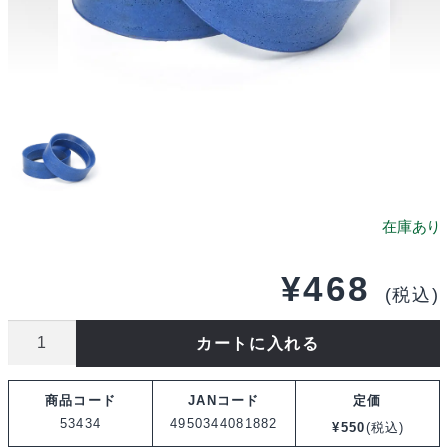
¥
468
(税込)
タ
カートに入れる
ミ
ヤ
商品コード
JANコード
定価
OP.434
53434
4950344081882
¥
550
(税込)
モ