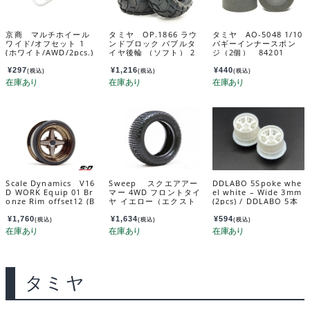
京商 マルチホイール
タミヤ OP.1866 ラウ
タミヤ AO-5048 1/10
ワイド/オフセット 1
ンドブロック バブルタ
バギーインナースポン
(ホワイト/AWD/2pcs.)
イヤ後輪 （ソフト） 2
ジ（2個） 84201
MDH100W-W1B
本 54866
¥
297
¥
1,216
¥
440
(税込)
(税込)
(税込)
Scale Dynamics V16
Sweep スクエアアー
DDLABO 5Spoke whe
D WORK Equip 01 Br
マー 4WD フロントタイ
el white – Wide 3mm
onze Rim offset12 (B
ヤ イエロー（エクスト
(2pcs) / DDLABO 5本
ackspace 10mm) 10
リームソフト） 1：10
スポークホイール白
176
バギー用/オープンセル
ワイド3ｍｍ (2pcs) DD
¥
1,760
¥
1,634
¥
594
(税込)
(税込)
(税込)
インナー付/２個入 SW
L-WR001W-W3
-106FY
タミヤ