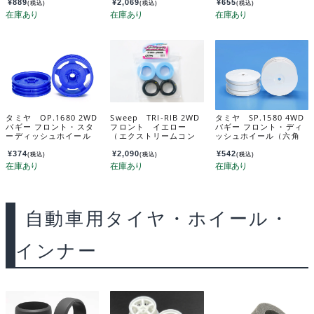
入】 TE-218-DY-8
¥
889
¥
2,069
¥
655
(税込)
(税込)
(税込)
タミヤ OP.1680 2WD
Sweep TRI-RIB 2WD
タミヤ SP.1580 4WD
バギー フロント・スタ
フロント イエロー
バギー フロント・ディ
ーディッシュホイール
（エクストリームコン
ッシュホイール（六角
（ブルー） 54680
パウンド） 2個入 オ
ハブ） 51580
ープンセルインナー
¥
374
¥
2,090
¥
542
(税込)
(税込)
(税込)
付 SW-120Y
自動車用タイヤ・ホイール・
インナー