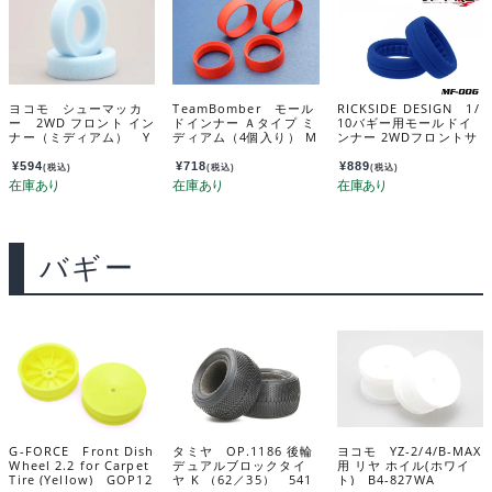
ヨコモ シューマッカ
TeamBomber モール
RICKSIDE DESIGN 1/
ー 2WD フロント イン
ドインナー Ａタイプ ミ
10バギー用モールドイ
ナー（ミディアム） Y
ディアム（4個入り） M
ンナー 2WDフロントサ
AU-6738A
OLD INNER Type A
イズ(2個入) MF-006
（MEDIUM） TB1000
¥
594
¥
718
¥
889
(税込)
(税込)
(税込)
2
バギー
G-FORCE Front Dish
タミヤ OP.1186 後輪
ヨコモ YZ-2/4/B-MAX
Wheel 2.2 for Carpet
デュアルブロックタイ
用 リヤ ホイル(ホワイ
Tire (Yellow) GOP12
ヤ K （62／35） 541
ト) B4-827WA