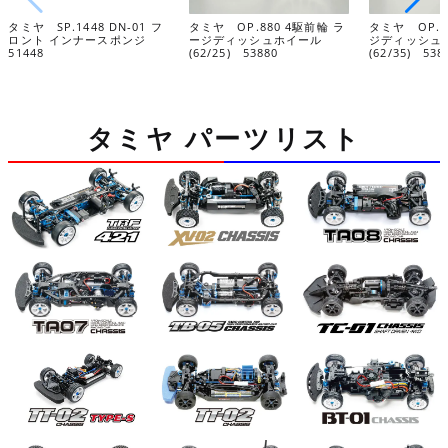
タミヤ SP.1448 DN-01 フ
タミヤ OP.880 4駆前輪 ラ
タミヤ OP.8
ロント インナースポンジ
ージディッシュホイール
ジディッシュ
51448
(62/25) 53880
(62/35) 538
タミヤ パーツリスト