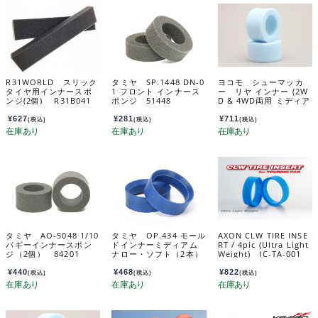
R31WORLD スリック
タミヤ SP.1448 DN-0
ヨコモ シューマッカ
タイヤ用インナースポ
1 フロント インナース
ー リヤ インナー (2W
ンジ(2個) R31B041
ポンジ 51448
D & 4WD両用 ミディア
ム) YAU-6734B
¥
627
¥
281
¥
711
(税込)
(税込)
(税込)
タミヤ AO-5048 1/10
タミヤ OP.434 モール
AXON CLW TIRE INSE
バギーインナースポン
ドインナーミディアム
RT / 4pic (Ultra Light
ジ（2個） 84201
ナロー・ソフト（2本）
Weight) IC-TA-001
53434
¥
440
¥
468
¥
822
(税込)
(税込)
(税込)