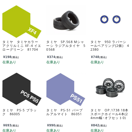
タミヤ タミヤカラー
タミヤ SP.568 Mシャ
タミヤ 950 ラバーシ
アクリルミニ XF-4 イエ
ーシ ラジアルタイヤ 5
ールベアリング(2個) 4
ローグリーン 81704
0568
2380
¥
198
¥
374
¥
748
(税込)
(税込)
(税込)
タミヤ PS-5 ブラッ
タミヤ PS-51 パープ
タミヤ OP.1738 18本
ク 86005
ルアルマイト 86051
スポークホイール4本(2
4mm幅･オフセット0)
(強化タイプ) 54738
¥
693
¥
990
¥
842
(税込)
(税込)
(税込)