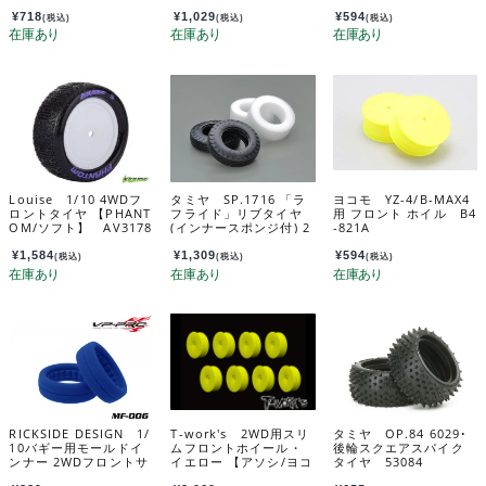
5
86
¥
718
¥
1,029
¥
594
(税込)
(税込)
(税込)
Louise 1/10 4WDフ
タミヤ SP.1716 「ラ
ヨコモ YZ-4/B-MAX4
ロントタイヤ 【PHANT
フライド」リブタイヤ
用 フロント ホイル B4
OM/ソフト】 AV3178
(インナースポンジ付) 2
-821A
S
本 51716
¥
1,584
¥
1,309
¥
594
(税込)
(税込)
(税込)
RICKSIDE DESIGN 1/
T-work's 2WD用スリ
タミヤ OP.84 6029･
10バギー用モールドイ
ムフロントホイール・
後輪スクエアスパイク
ンナー 2WDフロントサ
イエロー 【アソシ/ヨコ
タイヤ 53084
イズ(2個入) MF-006
モ/京商/XRAY用・8ケ