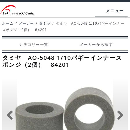
ナ
コ
メニュー
ビ
ン
ゲ
テ
ホーム
/
メーカー
/
タミヤ
/
タミヤ AO-5048 1/10バギーインナー
ホームページ
スポンジ（2個） 84201
ー
ン
シ
ツ
マイアカウント
カテゴリー一覧
メーカーから探す
ョ
へ
カート
ン
ス
タミヤ AO-5048 1/10バギーインナース
へ
キ
ポンジ（2個） 84201
支払い
ス
ッ
キ
プ
カテゴリー一覧
ッ
プ
メーカーから探す
お問い合わせ
ブログ