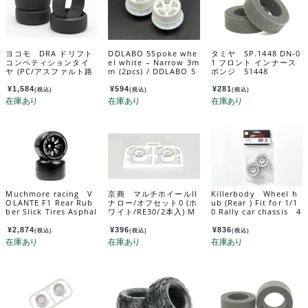
ヨコモ DRA ドリフト
DDLABO 5Spoke whe
タミヤ SP.1448 DN-0
コンペティションタイ
el white – Narrow 3m
1 フロント インナース
ヤ (PC/アスファルト路
m (2pcs) / DDLABO 5
ポンジ 51448
面用) ZR-DRAA
本スポークホイール
白 ナロー3ｍｍ (2pcs)
¥
1,584
¥
594
¥
281
(税込)
(税込)
(税込)
DDL-WR001W-N3
Muchmore racing V
京商 マルチホイールII
Killerbody Wheel h
OLANTE F1 Rear Rub
ナロー/オフセット0 (ホ
ub (Rear ) Fit for 1/1
ber Slick Tires Asphal
ワイト/RE30/2本入) M
0 Rally car chassis 4
t Revolution Soft Co
ZH131W-N0B
8868
mpound Preglued (W
¥
2,874
¥
396
¥
836
(税込)
(税込)
(税込)
hite) VF1-RARSS