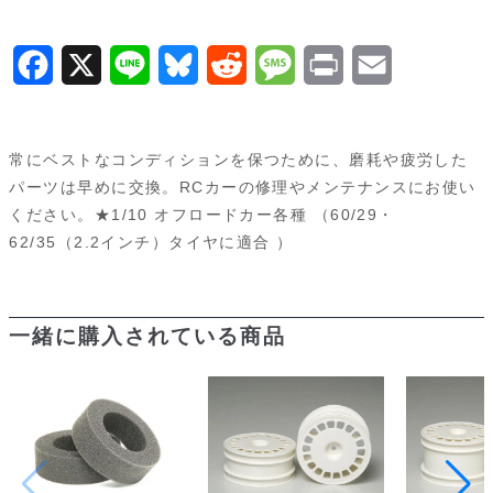
F
X
L
B
R
M
P
E
a
i
l
e
e
r
m
c
n
u
d
s
i
a
常にベストなコンディションを保つために、磨耗や疲労した
e
e
e
d
s
n
i
パーツは早めに交換。RCカーの修理やメンテナンスにお使い
ください。★1/10 オフロードカー各種 （60/29・
b
s
i
a
t
l
62/35（2.2インチ）タイヤに適合 ）
o
k
t
g
o
y
e
一緒に購入されている商品
k