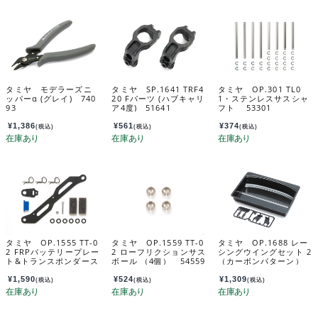
タミヤ モデラーズニ
タミヤ SP.1641 TRF4
タミヤ OP.301 TL0
ッパーα (グレイ) 740
20 Fパーツ (ハブキャリ
1・ステンレスサスシャ
93
ア4度) 51641
フト 53301
¥
1,386
¥
561
¥
374
(税込)
(税込)
(税込)
タミヤ OP.1555 TT-0
タミヤ OP.1559 TT-0
タミヤ OP.1688 レー
2 FRPバッテリープレー
2 ローフリクションサス
シングウイングセット 2
ト&トランスポンダース
ボール （4個） 54559
（カーボンパターン）
テーセット 54555
54688
¥
1,590
¥
524
¥
1,309
(税込)
(税込)
(税込)