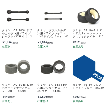
タミヤ OP.2054 ダブ
タミヤ ダブルカルダ
タミヤ SP.1049 ミデ
ルカルダン用ドライブ
ン用ドライブシャフト
ィアムナローレーシン
シャフト (37サイズ、2
（42サイズ、2本） 42
グスリックタイヤ 510
本) 22054
239
49
¥
1,496
¥
1,590
¥
617
(税込)
(税込)
(税込)
タミヤ AO-5048 1/10
タミヤ SP.1385 F104
タミヤ PS-39 フロス
バギーインナースポン
スポンジタイヤ A （44
トライトブルー 86039
ジ（2個） 84201
35 リヤ） 51385
¥
440
¥
1,590
¥
693
(税込)
(税込)
(税込)