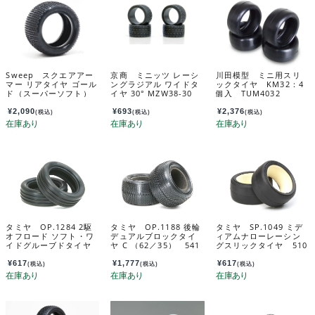
Sweep スクエアアー
京商 ミニッツ レーシ
川田模型 ミニ用スリ
マー リアタイヤ ゴール
ングラジアル ワイドタ
ックタイヤ KM32：4
ド（スーパーソフト）
イヤ 30° MZW38-30
個入 TUM4032
1：10バギー用/オープ
ンセルインナー付/２個
¥
2,090
¥
693
¥
2,376
(税込)
(税込)
(税込)
入 SW-106GM
タミヤ OP.1284 2駆
タミヤ OP.1188 後輪
タミヤ SP.1049 ミデ
オフロード ソフト・ワ
デュアルブロックタイ
ィアムナローレーシン
イドグルーブドタイヤ
ヤ C （62／35） 541
グスリックタイヤ 510
前輪(60/19) 54284
88
49
¥
617
¥
1,777
¥
617
(税込)
(税込)
(税込)