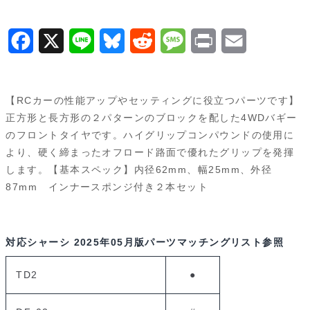
／
25）
F
X
L
B
R
M
P
E
54187
a
i
l
e
e
r
m
個
c
n
u
d
s
i
a
【RCカーの性能アップやセッティングに役立つパーツです】
e
e
e
d
s
n
i
正方形と長方形の２パターンのブロックを配した4WDバギー
のフロントタイヤです。ハイグリップコンパウンドの使用に
b
s
i
a
t
l
より、硬く締まったオフロード路面で優れたグリップを発揮
o
k
t
g
します。【基本スペック】内径62mm、幅25mm、外径
87mm インナースポンジ付き２本セット
o
y
e
k
対応シャーシ
2025年05月版パーツマッチングリスト参照
TD2
●