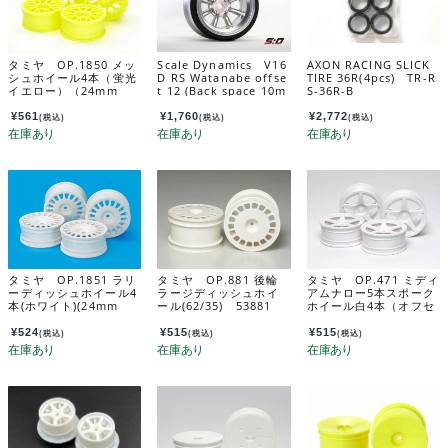
タミヤ OP.1850 メッ
Scale Dynamics V16
AXON RACING SLICK
シュホイール4本（蛍光
D RS Watanabe offse
TIRE 36R(4pcs) TR-R
イエロー）（24mm
t 12 (Back space 10m
S-36R-B
幅・オフセット+2） 5
m) Aluminum Silver
4850
10152
¥
561
¥
1,760
¥
2,772
(税込)
(税込)
(税込)
タミヤ OP.1851 ラリ
タミヤ OP.881 後輪
タミヤ OP.471 ミディ
ーディッシュホイール4
ラージディッシュホイ
アムナロー5本スポーク
本(ホワイト)(24mm
ール(62/35) 53881
ホイール白4本（オフセ
幅・オフセット0) 548
ット0） 53471
51
¥
524
¥
515
¥
515
(税込)
(税込)
(税込)