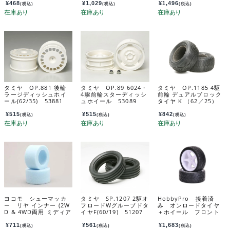
¥
468
¥
1,029
¥
1,496
(税込)
(税込)
(税込)
タミヤ OP.881 後輪
タミヤ OP.89 6024・
タミヤ OP.1185 4駆
ラージディッシュホイ
4駆前輪スターディッシ
前輪 デュアルブロック
ール(62/35) 53881
ュホイール 53089
タイヤ K （62／25）
54185
¥
515
¥
515
¥
842
(税込)
(税込)
(税込)
ヨコモ シューマッカ
タミヤ SP.1207 2駆オ
HobbyPro 接着済
ー リヤ インナー (2W
フロードWグルーブドタ
み オンロードタイヤ
D & 4WD両用 ミディア
イヤF(60/19) 51207
＋ホイール フロント
ム) YAU-6734B
用 H39
¥
711
¥
561
¥
1,683
(税込)
(税込)
(税込)