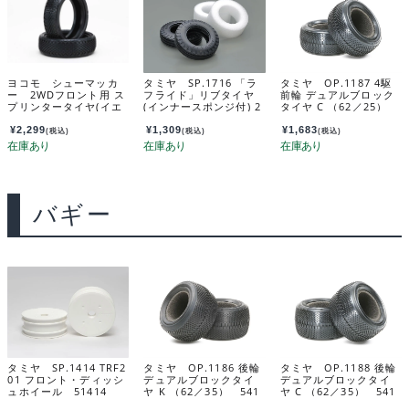
ヨコモ シューマッカ
タミヤ SP.1716 「ラ
タミヤ OP.1187 4駆
ー 2WDフロント用 ス
フライド」リブタイヤ
前輪 デュアルブロック
プリンタータイヤ(イエ
(インナースポンジ付) 2
タイヤ C （62／25）
ロー) YAU-6906A
本 51716
54187
¥
2,299
¥
1,309
¥
1,683
(税込)
(税込)
(税込)
バギー
タミヤ SP.1414 TRF2
タミヤ OP.1186 後輪
タミヤ OP.1188 後輪
01 フロント・ディッシ
デュアルブロックタイ
デュアルブロックタイ
ュホイール 51414
ヤ K （62／35） 541
ヤ C （62／35） 541
86
88