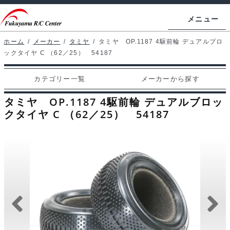
ナ
コ
メニュー
ビ
ン
ゲ
テ
ホーム
/
メーカー
/
タミヤ
/
タミヤ OP.1187 4駆前輪 デュアルブロ
ホームページ
ックタイヤ C （62／25） 54187
ー
ン
シ
ツ
マイアカウント
カテゴリー一覧
メーカーから探す
ョ
へ
カート
ン
ス
タミヤ OP.1187 4駆前輪 デュアルブロッ
へ
キ
クタイヤ C （62／25） 54187
支払い
ス
ッ
キ
プ
カテゴリー一覧
ッ
プ
メーカーから探す
お問い合わせ
ブログ