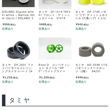
DDLABO 5Spoke whe
タミヤ SP.1414 TRF2
タミヤ OP.1749 バギ
el white – Narrow 0m
01 フロント・ディッシ
ー リヤ･ディッシュホイ
m (2pcs) / DDLABO 5
ュホイール 51414
ール (六角ハブ) イエロ
本スポークホイール
ー 54749
白 ナロー0ｍｍ (2pcs)
¥
594
¥
468
¥
542
(税込)
(税込)
(税込)
DDL-WR001W-N0
タミヤ OP.2001 ファ
Reve D コンペティシ
タミヤ AO-5048 1/10
イバーモールドレーシ
ョン ホイール ”DP
バギーインナースポン
ングタイヤ (ハード 24
5”（ライトグライー
ジ（2個） 84201
mm幅 2本) 22001
ン、オフセット6） R
W-DP5G6
¥
1,216
¥
1,320
¥
440
(税込)
(税込)
(税込)
タミヤ