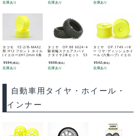
ヨコモ YZ-2/B-MAX2
タミヤ OP.88 6024･4
タミヤ OP.1749 バギ
用 H12 フロント ホイル
駆前輪スクエアスパイ
ー リヤ･ディッシュホイ
(イエロー)(H12mm 6角
クタイヤ2本セット 53
ール (六角ハブ) イエロ
ハブ用) B2-821HYA
088
ー 54749
¥
594
¥
608
¥
542
(税込)
(税込)
(税込)
自動車用タイヤ・ホイール・
インナー