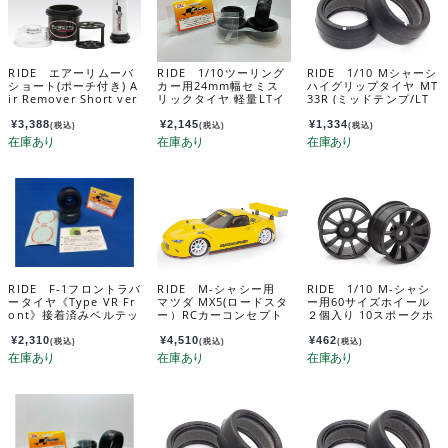
RIDE エアーリムーバ
RIDE 1/10ツーリング
RIDE 1/10 Mシャーシ
ショート(ポーチ付き) A
カー用24mm幅セミス
ハイグリップタイヤ MT
ir Remover Short ver
リックタイヤ 軽量LTイ
33R (ミッドテンプ/LT
sion With Pouch 29
ンナー付属 ４個入
インナー/2pcs) 24402
100
り 34133
¥
3,388
¥
2,145
¥
1,334
(税込)
(税込)
(税込)
RIDE F-1フロントラバ
RIDE M-シャシー用
RIDE 1/10 M-シャシ
ータイヤ《Type VR Fr
マツダ MX5(ロードスタ
ー用60サイズホイール
ont》接着済みベルテッ
ー）RCカーコンセプト
２個入り 10スポークホ
ドスリックタイヤ 2個入
クリアボディ 1/10 M-C
イール(ブラック） 1/10
り 36201
hassis MAZDA MX5 R
M-Chassis 60 size wh
¥
2,310
¥
4,510
¥
462
(税込)
(税込)
(税込)
C Car Concept Body
eel 2 pieces 10-spoke
37040
wheel – Black 35402