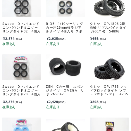
Sweep D-ハイエンド
RIDE 1/10ツーリング
タミヤ OP.1896 2駆
コンパウンドミニツー
カー用26mm幅ラジア
前輪 リブスパイクタイ
リングタイヤ32 4個入
ルタイヤ 4個入り スポ
ヤ(60/14) 54896
（インナー無） D-MN
ットノズル付き 34130
32
¥
2,874
¥
2,035
¥
655
(税込)
(税込)
(税込)
Sweep D-ハイエンド
ZEN Cカー用 スポン
タミヤ OP.1735 マッ
コンパウンドミニツー
ジタイヤ OMEGA リ
ドブロックタイヤ ソフ
リングタイヤ28 4個入
ヤ ZN9042
ト 2本 (CC-01) 54735
（インナー無） D-MN
28
¥
2,376
¥
2,420
¥
898
(税込)
(税込)
(税込)