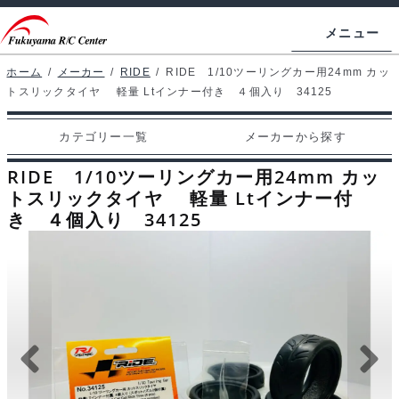
ナ
コ
メニュー
ビ
ン
ゲ
テ
ホーム
/
メーカー
/
RIDE
/
RIDE 1/10ツーリングカー用24mm カッ
ホームページ
トスリックタイヤ 軽量 Ltインナー付き ４個入り 34125
ー
ン
シ
ツ
マイアカウント
カテゴリー一覧
メーカーから探す
ョ
へ
カート
ン
ス
RIDE 1/10ツーリングカー用24mm カッ
へ
キ
トスリックタイヤ 軽量 Ltインナー付
支払い
き ４個入り 34125
ス
ッ
キ
プ
カテゴリー一覧
ッ
プ
メーカーから探す
お問い合わせ
ブログ