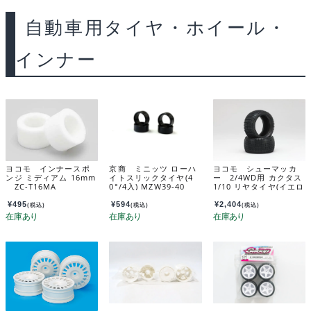
自動車用タイヤ・ホイール・
インナー
ヨコモ インナースポ
京商 ミニッツ ローハ
ヨコモ シューマッカ
ンジ ミディアム 16mm
イトスリックタイヤ(4
ー 2/4WD用 カクタス
ZC-T16MA
0°/4入) MZW39-40
1/10 リヤタイヤ(イエロ
ー) YAU-6838B
¥
495
¥
594
¥
2,404
(税込)
(税込)
(税込)