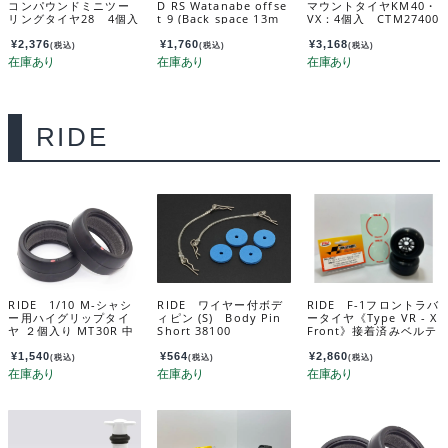
コンパウンドミニツー
D RS Watanabe offse
マウントタイヤKM40・
リングタイヤ28 4個入
t 9 (Back space 13m
VX：4個入 CTM27400
（インナー無） D-MN
m) Aluminum Silver
28
10151
¥
2,376
¥
1,760
¥
3,168
(税込)
(税込)
(税込)
RIDE
RIDE 1/10 M-シャシ
RIDE ワイヤー付ボデ
RIDE F-1フロントラバ
ー用ハイグリップタイ
ィピン (S) Body Pin
ータイヤ《Type VR - X
ヤ ２個入り MT30R 中
Short 38100
Front》接着済みベルテ
低温用（軽量インナー
ッドスリックタイヤ
付属） 1/10 M-Chassi
（ハード） 2個入り 3
¥
1,540
¥
564
¥
2,860
(税込)
(税込)
(税込)
s High grip tires MT3
6203
0R (Mid-Low Temp/L
T inner/2pcs) 34403