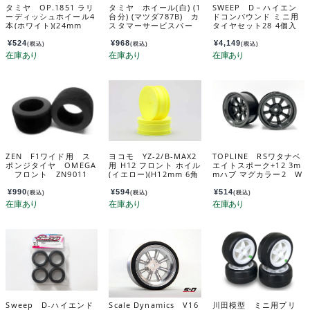
タミヤ OP.1851 ラリ
タミヤ ホイール(白) (1
SWEEP D－ハイエン
ーディッシュホイール4
台分) (マツダ787B) カ
ドコンパウンド ミニ用
本(ホワイト)(24mm
スタマーサービスパー
タイヤセット28 4個入
幅・オフセット0) 548
ツ 19335106-000
（ピンクインナー＋白
51
ホイール）接着済 D-
¥
524
¥
968
¥
4,149
(税込)
(税込)
(税込)
MN28PGW
ZEN F1ワイド用 ス
ヨコモ YZ-2/B-MAX2
TOPLINE RSワタナベ
ポンジタイヤ OMEGA
用 H12 フロント ホイル
エイトスポーク+12 3m
フロント ZN9011
(イエロー)(H12mm 6角
mハブ マグカラー2 W
ハブ用) B2-821HYA
AT-120MA
¥
990
¥
594
¥
514
(税込)
(税込)
(税込)
Sweep D-ハイエンド
Scale Dynamics V16
川田模型 ミニ用プリ