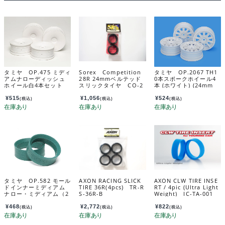
タミヤ OP.475 ミディ
Sorex Competition
タミヤ OP.2067 TH1
アムナローディッシュ
28R 24mmベルテッド
0本スポークホイール4
ホイール白4本セット
スリックタイヤ CO-2
本 (ホワイト) (24mm
（オフセット0） 5347
8R
幅・オフセット0) 220
5
67
¥
515
¥
1,056
¥
524
(税込)
(税込)
(税込)
タミヤ OP.582 モール
AXON RACING SLICK
AXON CLW TIRE INSE
ドインナーミディアム
TIRE 36R(4pcs) TR-R
RT / 4pic (Ultra Light
ナロー・ミディアム（2
S-36R-B
Weight) IC-TA-001
本） 53582
¥
468
¥
2,772
¥
822
(税込)
(税込)
(税込)