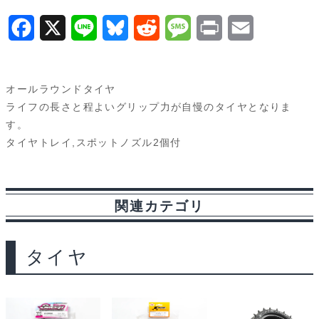
軽
F
X
L
B
R
M
P
E
量
a
i
l
e
e
r
m
Lt
c
n
u
d
s
i
a
イ
オールラウンドタイヤ
ン
e
e
e
d
s
n
i
ライフの長さと程よいグリップ力が自慢のタイヤとなりま
ナ
す。
b
s
i
a
t
l
タイヤトレイ,スポットノズル2個付
ー
o
k
t
g
付
o
y
e
き
関連カテゴリ
４
k
個
入
タイヤ
り
34125
個