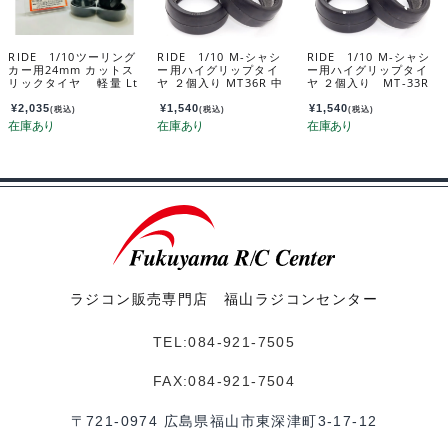
RIDE 1/10ツーリング
RIDE 1/10 M-シャシ
RIDE 1/10 M-シャシ
カー用24mm カットス
ー用ハイグリップタイ
ー用ハイグリップタイ
リックタイヤ 軽量 Lt
ヤ ２個入り MT36R 中
ヤ ２個入り MT-33R
インナー付き ４個入
高温用（軽量インナー
中温用（軽量インナー
り 34125
付属） 1/10 M-Chassi
付属） 34402
¥
2,035
¥
1,540
¥
1,540
(税込)
(税込)
(税込)
s High grip tires MT3
6R (Hi-Mid Temp/LT i
nner/2pcs) 34401
ラジコン販売専門店 福山ラジコンセンター
TEL:084-921-7505
FAX:084-921-7504
〒721-0974 広島県福山市東深津町3-17-12