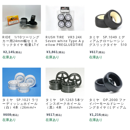
RIDE 1/10ツーリング
RUSH TIRE VR3 24X
タミヤ SP.1049 ミデ
カー用24mm幅セミス
Seven white Type A y
ィアムナローレーシン
リックタイヤ 軽量LTイ
ellow PREGLUEDTIRE
グスリックタイヤ 510
ンナー付属 ４個入
RU0866a
49
り 34133
¥
2,145
¥
3,861
¥
617
(税込)
(税込)
(税込)
タミヤ SP.1021 ラリ
タミヤ SP.1263 5本ツ
タミヤ OP.2000 ファ
ーディッシュホイール
インスポークホイール
イバーモールドレーシ
（白）4本（26mm/+
（黒）4本 （26mm/+
ングタイヤ (ミディアム
2） 51021
4） 51263
24mm幅 2本) 22000
¥
608
¥
617
¥
1,216
(税込)
(税込)
(税込)