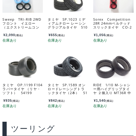
Sweep TRI-RIB 2WD
タミヤ SP.1023 ミデ
Sorex Competition
フロント イエロー
ィアムナロー レーシン
28R 24mmベルテッド
（エクストリームコン
グラジアルタイヤ 510
スリックタイヤ CO-2
パウンド） 2個入 オ
23
8R
ープンセルインナー
¥
2,090
¥
655
¥
1,056
(税込)
(税込)
(税込)
付 SW-120Y
タミヤ OP.1199 F104
タミヤ SP.1589 オン
RIDE 1/10 M-シャシ
ラバータイヤ （リヤ・
ロードレーシングトラ
ー用ハイグリップタイ
ソフト） 54199
ックタイヤ（2本） 51
ヤ ２個入り MT36R 中
589
高温用（軽量インナー
付属） 1/10 M-Chassi
¥
935
¥
842
¥
1,540
(税込)
(税込)
(税込)
s High grip tires MT3
6R (Hi-Mid Temp/LT i
nner/2pcs) 34401
ツーリング