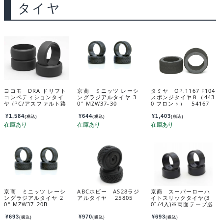
タイヤ
ヨコモ DRA ドリフト
京商 ミニッツ レーシ
タミヤ OP.1167 F104
コンペティションタイ
ングラジアルタイヤ 3
スポンジタイヤＢ（443
ヤ (PC/アスファルト路
0° MZW37-30
0 フロント） 54167
面用) ZR-DRAA
¥
1,584
¥
644
¥
1,403
(税込)
(税込)
(税込)
京商 ミニッツ レーシ
ABCホビー AS28ラジ
京商 スーパーローハ
ングラジアルタイヤ 2
アルタイヤ 25805
イトスリックタイヤ(3
0° MZW37-20B
0ﾟ/4入)※両面テープ必
要 MZW40-30
¥
693
¥
970
¥
693
(税込)
(税込)
(税込)