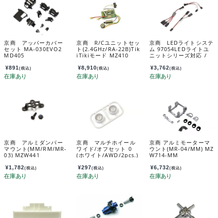
京商 アッパーカバー
京商 R/Cユニットセッ
京商 LEDライトシステ
セット MA-030EVO2
ト(2.4GHz/RA-22B)Tik
ム 97054LEDライトユ
MD405
iTikiモード MZ410
ニットシリーズ対応 /
マグネットコネクター
式 97054
¥
891
¥
8,910
¥
3,762
(税込)
(税込)
(税込)
京商 アルミダンパー
京商 マルチホイール
京商 アルミモーターマ
マウント(MM/RM/MR-
ワイド/オフセット 0
ウント(MR-04/MM) MZ
03) MZW441
(ホワイト/AWD/2pcs.)
W714-MM
MDH100W-W0B
¥
1,782
¥
297
¥
6,732
(税込)
(税込)
(税込)