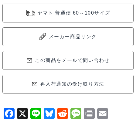
ン
グ
ヤマト 普通便 60～100サイズ
ラ
ジ
ア
メーカー商品リンク
ル
タ
この商品をメールで問い合わせ
イ
ヤ
40°
再入荷通知の受け取り方法
MZW37-
40
個
F
X
L
B
R
M
P
E
a
i
l
e
e
r
m
c
n
u
d
s
i
a