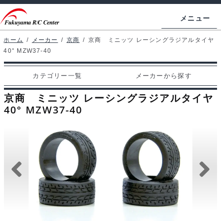
ナ
コ
メニュー
ビ
ン
ゲ
テ
ホーム
/
メーカー
/
京商
/
京商 ミニッツ レーシングラジアルタイヤ
ホームページ
40° MZW37-40
ー
ン
シ
ツ
マイアカウント
カテゴリー一覧
メーカーから探す
ョ
へ
カート
ン
ス
京商 ミニッツ レーシングラジアルタイヤ
へ
キ
40° MZW37-40
支払い
ス
ッ
キ
プ
カテゴリー一覧
ッ
プ
メーカーから探す
お問い合わせ
ブログ