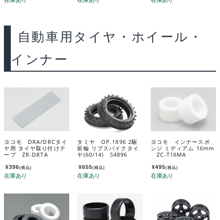
自動車用タイヤ・ホイール・
インナー
ヨコモ DRA/DRCタイ
タミヤ OP.1896 2駆
ヨコモ インナースポ
ヤ用 タイヤ取り付けテ
前輪 リブスパイクタイ
ンジ ミディアム 16mm
ープ ZR-DRTA
ヤ(60/14) 54896
ZC-T16MA
¥
396
¥
655
¥
495
(税込)
(税込)
(税込)