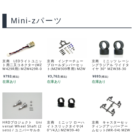
Mini-zパーツ
京商 LEDライトユニッ
京商 インナーチュー
京商 ミニッツ レーシ
ト用二又コネクター(MZ
ブロールダンパーセッ
ングラジアル ワイドタ
W429R用) MZW429R-0
ト(MZW309専用) MZW
イヤ 30° MZW38-30
1
310
¥
792
¥
3,762
¥
693
(税込)
(税込)
(税込)
HRDプロジェクト Uni
京商 ミニッツ ローハ
京商 キャスターセッ
versal Wheel Shaft (2
イトスリックタイヤ(4
ティングアッパーアー
sets) / ユニバーサルホ
0°/4入) MZW39-40
ムセット(MR-04) MZW
イールシャフト（2セッ
703