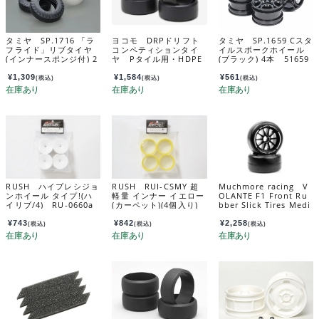
タミヤ SP.1716 「ラ
ヨコモ DRPドリフト
タミヤ SP.1659 Cスタ
フライド」リブタイヤ
コンペティションタイ
イルスポークホイール
(インナースポンジ付) 2
ヤ Pタイル用・HDPE
(ブラック) 4本 51659
本 51716
ZR-DRPA
¥
1,309
¥
1,584
¥
561
(税込)
(税込)
(税込)
RUSH ハイプレシジョ
RUSH RUI-CSMY 超
Muchmore racing V
ンホイール タイプ!(ハ
軽量 インナー イエロー
OLANTE F1 Front Ru
イリブ/4) RU-0660a
(カーペット)(4個入り)
bber Slick Tires Medi
RU0378a
um Soft Compound
Preglued (GREEN) V
¥
743
¥
842
¥
2,258
(税込)
(税込)
(税込)
F1-FMS