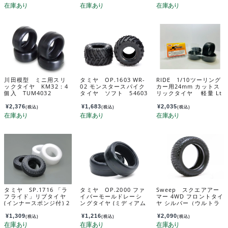
川田模型 ミニ用スリ
タミヤ OP.1603 WR-
RIDE 1/10ツーリング
ックタイヤ KM32：4
02 モンスタースパイク
カー用24mm カットス
個入 TUM4032
タイヤ ソフト 54603
リックタイヤ 軽量 Lt
インナー付き ４個入
り 34125
¥
2,376
¥
1,683
¥
2,035
(税込)
(税込)
(税込)
タミヤ SP.1716 「ラ
タミヤ OP.2000 ファ
Sweep スクエアアー
フライド」リブタイヤ
イバーモールドレーシ
マー 4WD フロントタイ
(インナースポンジ付) 2
ングタイヤ (ミディアム
ヤ シルバー（ウルトラ
本 51716
24mm幅 2本) 22000
ソフト） 1：10バギー
用/オープンセルインナ
¥
1,309
¥
1,216
¥
2,090
(税込)
(税込)
(税込)
ー付/２個入 SW-106fs