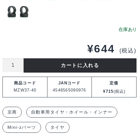
¥
644
(税込)
京
カートに入れる
商
ミ
商品コード
JANコード
定価
ニ
MZW37-40
4548565090976
¥
715
(税込)
ッ
ツ
京商
自動車用タイヤ・ホイール・インナー
レ
ー
Mini-zパーツ
タイヤ
シ