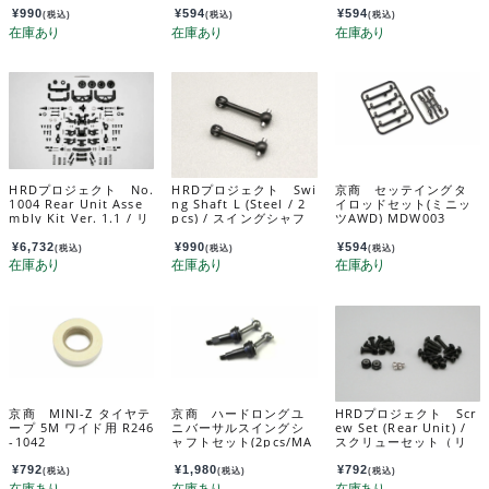
ト） MRD-024
¥
990
¥
594
¥
594
(税込)
(税込)
(税込)
HRDプロジェクト No.
HRDプロジェクト Swi
京商 セッテイングタ
1004 Rear Unit Asse
ng Shaft L (Steel / 2
イロッドセット(ミニッ
mbly Kit Ver. 1.1 / リ
pcs) / スイングシャフ
ツAWD) MDW003
ヤユニット アッセンブ
ト L (スチール / 2個)
リーキット Ver. 1.1 1
MRD-025B-L
¥
6,732
¥
990
¥
594
(税込)
(税込)
(税込)
004
京商 MINI-Z タイヤテ
京商 ハードロングユ
HRDプロジェクト Scr
ープ 5M ワイド用 R246
ニバーサルスイングシ
ew Set (Rear Unit) /
-1042
ャフトセット(2pcs/MA
スクリューセット（リ
-020) MDW204
ヤユニット） MRD-02
9
¥
792
¥
1,980
¥
792
(税込)
(税込)
(税込)