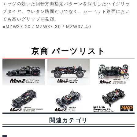
エッジの効いた回転方向指定パターンを採用したハイグリッ
e
e
e
d
s
n
i
プタイヤ。ウレタン路面だけでなく、カーペット路面におい
ても高いグリップを発揮。
b
s
i
a
t
l
■MZW37-20 / MZW37-30 / MZW37-40
o
k
t
g
o
y
e
京商 パーツリスト
k
関連カテゴリ