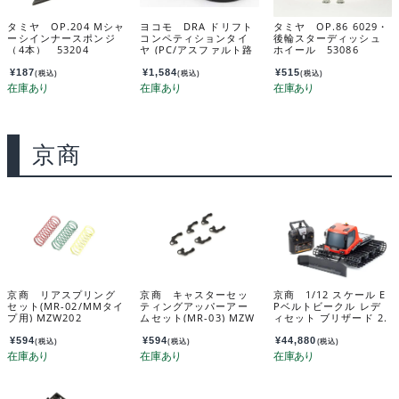
タミヤ OP.204 Mシャ
ヨコモ DRA ドリフト
タミヤ OP.86 6029・
ーシインナースポンジ
コンペティションタイ
後輪スターディッシュ
（4本） 53204
ヤ (PC/アスファルト路
ホイール 53086
面用) ZR-DRAA
¥
187
¥
1,584
¥
515
(税込)
(税込)
(税込)
京商
京商 リアスプリング
京商 キャスターセッ
京商 1/12 スケール E
セット(MR-02/MMタイ
ティングアッパーアー
Pベルトビークル レデ
プ用) MZW202
ムセット(MR-03) MZW
ィセット ブリザード 2.
445B
0 34902D
¥
594
¥
594
¥
44,880
(税込)
(税込)
(税込)