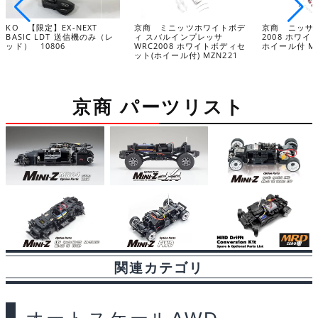
KO 【限定】EX-NEXT
京商 ミニッツホワイトボデ
京商 ニッサン 
BASIC LDT 送信機のみ（レ
ィ スバルインプレッサ
2008 ホワ
ッド） 10806
WRC2008 ホワイトボディセ
ホイール付 MZ
ット(ホイール付) MZN221
京商 パーツリスト
関連カテゴリ