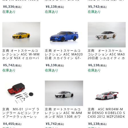
デル ルビーレッド MZ
ラバオレンジ MZP163
CS
P164RR
OR
¥
6,336
¥
6,138
¥
5,742
(税込)
(税込)
(税込)
京商 オートスケールコ
京商 オートスケールコ
京商 オートスケール
レクション ASC W-MM
レクション ASC MA020
コレクション ASC MA0
ホンダ NSX イエローパ
日産 スカイライン GT-
20日産 シルエイティ ホ
ール MZP252Y
R(R34)VスペックIIブル
ワイト MZP489W
ー MZP487MB
¥
5,742
¥
6,138
¥
6,138
(税込)
(税込)
(税込)
京商 MX-01 ジープ ラ
京商 オートスケールコ
京商 ASC MR04W-M
ングラー ルビコン ファ
レクション ASC W-MM
M DENSO KOBELCO S
イアークラッカーレッ
ホンダ NSX 130R ホワ
C430 2012 MZP258DK
ド MXB01R
イト MZP252W
¥
4,455
¥
5,742
¥
6,138
(税込)
(税込)
(税込)