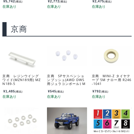
ル付) MZN221
¥
5,742
¥
2,772
¥
2,475
(税込)
(税込)
(税込)
京商
京商 レジンウイング
京商 SPサスペンショ
京商 MINI-Z タイヤテ
ワイド(MZN189用) MZ
ンブッシュ(AWD DWS
ープ 5M ナロー用 R246
N189-5
用ジュラコンボール) M
-1041
DW107
¥
1,485
¥
545
¥
792
(税込)
(税込)
(税込)