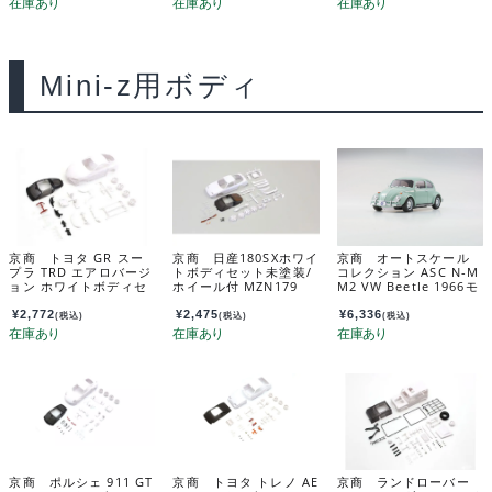
Mini-z用ボディ
京商 トヨタ GR スー
京商 日産180SXホワイ
京商 オートスケール
プラ TRD エアロバージ
トボディセット未塗装/
コレクション ASC N-M
ョン ホワイトボディセ
ホイール付 MZN179
M2 VW Beetle 1966モ
ット 未塗装ホイル付 M
デル バハマブルー MZ
ZN207
P164BBL
¥
2,772
¥
2,475
¥
6,336
(税込)
(税込)
(税込)
京商 ポルシェ 911 GT
京商 トヨタ トレノ AE
京商 ランドローバー