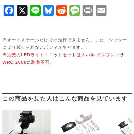
F
X
L
B
R
M
P
E
a
i
l
e
e
r
m
c
n
u
d
s
i
a
※オートスケールだけでは走行できません。また、シャシー
e
e
e
d
s
n
i
により載せられないボディがあります。
b
s
i
a
t
l
※別売のLEDライトユニットセットはスバル インプレッサ
WRC 2008に装着不可。
o
k
t
g
o
y
e
k
この商品を見た人はこんな商品を見ています