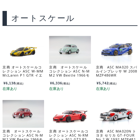
オートスケール
京商 オートスケールコ
京商 オートスケール
京商 ASC MA020 スバ
レクション ASC W-MM
コレクション ASC N-M
ルインプレッサ W 2008
McLaren P1 GTR イエ
M2 VW Beetle 1966モ
MZP486WR
ロー/グリーン MZP260
デル バハマブルー MZ
YG
P164BBL
¥
6,138
¥
6,336
¥
5,742
(税込)
(税込)
(税込)
京商 オートスケール
京商 オートスケールコ
京商 ASC MA020N ト
コレクション ASC N-M
レクション ASC N-RM
ヨタ セリカ GT-FOUR
M2 VW Beetle 1966モ
ポルシェ 911 GT3 RS
No.2 W 1992 MZP481