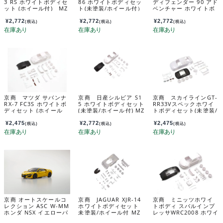
3 RS ホワイトボディセ
86 ホワイトボディセッ
ディフェンダー 90 アド
ット (ホイール付) MZ
ト(未塗装/ホイール付）
ベンチャー ホワイトボ
N232
MZN226
ディセット MXN08
¥
2,772
¥
2,772
¥
2,772
(税込)
(税込)
(税込)
京商 マツダ サバンナ
京商 日産シルビア S1
京商 スカイラインGT-
RX-7 FC3S ホワイトボ
5 ホワイトボディセット
RR33Vスペックホワイ
ディセット (ホイール
(未塗装/ホイール付) MZ
トボディセット(未塗装/
付/AWD) MZN213
N229
ホイール付) MZN182
¥
2,475
¥
2,772
¥
2,475
(税込)
(税込)
(税込)
京商 オートスケールコ
京商 JAGUAR XJR-14
京商 ミニッツホワイ
レクション ASC W-MM
ホワイトボディセット
トボディ スバルインプ
ホンダ NSX イエローパ
未塗装/ホイール付 MZ
レッサWRC2008 ホワイ
ール MZP252Y
N239
トボディセット(ホイー