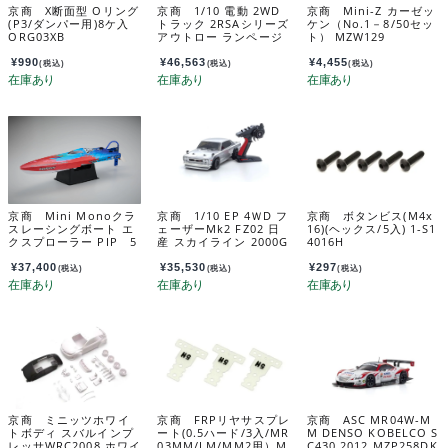
京商 X断面型 Oリング
京商 1/10 電動 2WD
京商 Mini-Z カーゼッ
(P3/ダンパー用)8ケ入
トラック 2RSAシリーズ
ケン（No.1－8/50セッ
ORG03XB
アウトロー ランページ
ト） MZW129
プロ 2.0 組立キット 3
4365
¥
990
¥
46,563
¥
4,455
(税込)
(税込)
(税込)
京商 Mini Monoクラ
京商 1/10 EP 4ＷD フ
京商 ボタンビス(M4x
スレーシングボート エ
ェーザーMk2 FZ02 日
16)(ヘックス/5入) 1-S1
クスプローラー PIP 5
産 スカイライン 2000G
4016H
6533
T-R(KPGC10) チューン
ド・バージョン シルバ
¥
37,400
¥
35,530
¥
297
(税込)
(税込)
(税込)
ー 34425T1C
京商 ミニッツホワイ
京商 FRPリヤサスプレ
京商 ASC MR04W-M
トボディ スバルインプ
ート(0.5ハード/3入/MR
M DENSO KOBELCO S
レッサWRC2008 ホワイ
03MM/LM/MM2用）M
C430 2012 MZP258DK