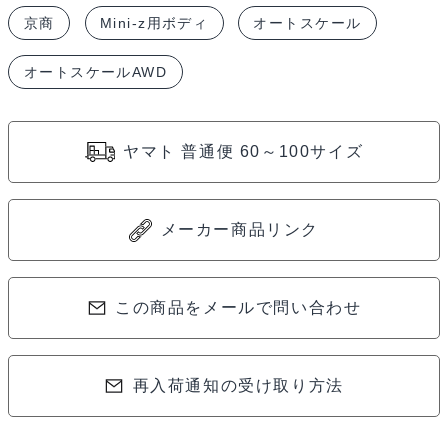
バ
京商
Mini-z用ボディ
オートスケール
ル
イ
オートスケールAWD
ン
プ
レ
ヤマト 普通便 60～100サイズ
ッ
サ
W
メーカー商品リンク
2008
MZP486WR
この商品をメールで問い合わせ
個
再入荷通知の受け取り方法