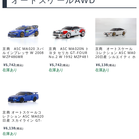
オートスケールAWD
京商 ASC MA020 スバ
京商 ASC MA020N ト
京商 オートスケール
ルインプレッサ W 2008
ヨタ セリカ GT-FOUR
コレクション ASC MA0
MZP486WR
No.2 W 1992 MZP481
20日産 シルエイティ ホ
CS
ワイト MZP489W
¥
5,742
¥
5,742
¥
6,138
(税込)
(税込)
(税込)
京商 オートスケールコ
レクション ASC MA020
日産 スカイライン GT-
R(R34)VスペックIIブル
ー MZP487MB
¥
6,138
(税込)