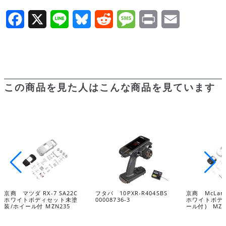
イ
ト
F
X
L
B
R
M
P
E
ボ
a
i
l
e
e
r
m
デ
c
n
u
d
s
i
a
ィ
セ
e
e
e
d
s
n
i
この商品を見た人はこんな商品を見ています
ッ
b
s
i
a
t
l
ト
o
k
t
g
未
o
y
e
塗
装
k
ホ
イ
ル
京商 マツダ RX-7 SA22C
フタバ 10PXR-R404SBS
京商 McLaren
付
ホワイトボディセット未塗
00008736-3
ホワイトボディ
装/ホイール付 MZN235
ール付) MZN
MZN207