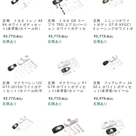
京商 トヨタ トレノ AE
京商 トヨタ GR スー
京商 ミニッツホワイ
86 ホワイトボディセッ
プラ TRD エアロバージ
トボディ GT-R KPGC1
ト(未塗装/ホイール付）
ョン ホワイトボディセ
0 レーシングホワイトボ
MZN226
ット 未塗装ホイル付 M
ディセッﾄ（ホイール
ZN207
付） MZN222
¥
2,772
¥
2,772
¥
2,772
(税込)
(税込)
(税込)
京商 マクラーレン12C
京商 マクラーレン P1
京商 フェアレディ 24
GT3 2013ホワイトボデ
GTR ホワイトボディセ
0Z-L ホワイトボディセ
ィセット (ホイール付/R
ット(未塗装/ホイール
ット(未塗装/ホイール
WD) MZN223B
付） MZN190
付) MZN228
¥
2,772
¥
2,772
¥
2,475
(税込)
(税込)
(税込)