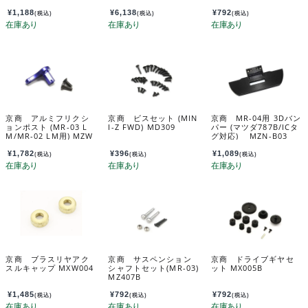
ワイト MZP489W
¥
1,188
¥
6,138
¥
792
(税込)
(税込)
(税込)
京商 アルミフリクシ
京商 ビスセット (MIN
京商 MR-04用 3Dバン
ョンポスト (MR-03 L
I-Z FWD) MD309
パー (マツダ787B/ICタ
M/MR-02 LM用) MZW
グ対応) MZN-B03
307
¥
1,782
¥
396
¥
1,089
(税込)
(税込)
(税込)
京商 ブラスリヤアク
京商 サスペンション
京商 ドライブギヤセ
スルキャップ MXW004
シャフトセット(MR-03)
ット MX005B
MZ407B
¥
1,485
¥
792
¥
792
(税込)
(税込)
(税込)