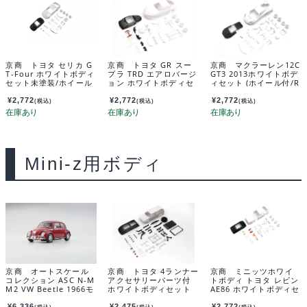
京商 トヨタ セリカ G
京商 トヨタ GR スー
京商 マクラーレン12C
T-Four ホワイトボディ
プラ TRD エアロバージ
GT3 2013ホワイトボデ
セット未塗装/ホイール
ョン ホワイトボディセ
ィセット (ホイール付/R
付 MZN236
ット 未塗装ホイル付 M
WD) MZN223B
ZN207
¥
2,772
¥
2,772
¥
2,772
(税込)
(税込)
(税込)
Mini-z用ボディ
京商 オートスケール
京商 トヨタ 4ランナー
京商 ミニッツホワイ
コレクション ASC N-M
アクセサリーパーツ付
トボディ トヨタ レビン
M2 VW Beetle 1966モ
ホワイトボディセット
AE86 ホワイトボディセ
デル ルビーレッド MZ
MXN04
ット(未塗装/ホイール
P164RR
付） MZN224
¥
6,336
¥
2,475
¥
2,772
(税込)
(税込)
(税込)