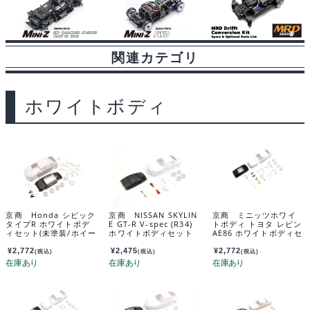
関連カテゴリ
ホワイトボディ
京商 Honda シビック
京商 NISSAN SKYLIN
京商 ミニッツホワイ
タイプR ホワイトボデ
E GT-R V-spec (R34)
トボディ トヨタ レビン
ィセット(未塗装/ホイー
ホワイトボディセット
AE86 ホワイトボディセ
ル付) MZN194
(ホイール付/AWD) MZ
ット(未塗装/ホイール
N206
付） MZN224
¥
2,772
¥
2,475
¥
2,772
(税込)
(税込)
(税込)