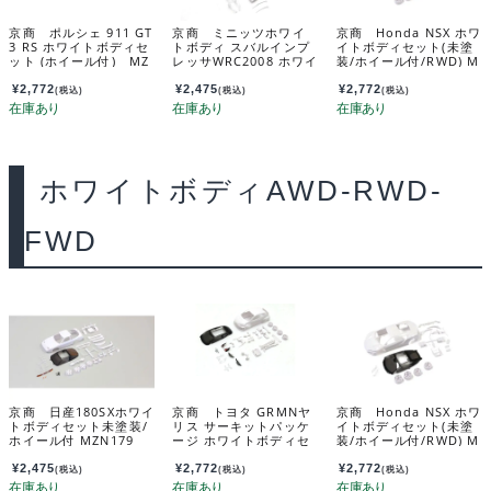
京商 ポルシェ 911 GT
京商 ミニッツホワイ
京商 Honda NSX ホワ
3 RS ホワイトボディセ
トボディ スバルインプ
イトボディセット(未塗
ット (ホイール付) MZ
レッサWRC2008 ホワイ
装/ホイール付/RWD) M
N232
トボディセット(ホイー
ZN186
ル付) MZN221
¥
2,772
¥
2,475
¥
2,772
(税込)
(税込)
(税込)
ホワイトボディAWD-RWD-
FWD
京商 日産180SXホワイ
京商 トヨタ GRMNヤ
京商 Honda NSX ホワ
トボディセット未塗装/
リス サーキットパッケ
イトボディセット(未塗
ホイール付 MZN179
ージ ホワイトボディセ
装/ホイール付/RWD) M
ット MZN218
ZN186
¥
2,475
¥
2,772
¥
2,772
(税込)
(税込)
(税込)