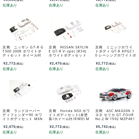
京商 ニッサン GT-R G
京商 NISSAN SKYLIN
京商 ミニッツホワイ
T500 2008 ホワイトボ
E GT-R V-spec (R34)
トボディ GT-R KPGC1
ディセット ホイール付
ホワイトボディセット
0 レーシングホワイトボ
MZN219
(ホイール付/AWD) MZ
ディセッﾄ（ホイール
N206
付） MZN222
¥
2,772
¥
2,475
¥
2,772
(税込)
(税込)
(税込)
京商 ランドローバー
京商 Honda NSX ホワ
京商 ASC MA020N ト
ディフェンダー90 ホワ
イトボディセット(未塗
ヨタ セリカ GT-FOUR
イトボディセット MXN
装/ホイール付/RWD) M
No.2 W 1992 MZP481
06
ZN186
CS
¥
2,475
¥
2,772
¥
5,742
(税込)
(税込)
(税込)