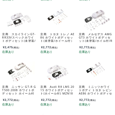
京商 スカイラインGT-
京商 トヨタ トレノ AE
京商 メルセデス AMG
RR33Vスペックホワイ
86 ホワイトボディセッ
GT3 ホワイトボディセ
トボディセット(未塗装/
ト(未塗装/ホイール付）
ット(未塗装/ホイル付/R
ホイール付) MZN182
MZN226
WD) MZN198
¥
2,475
¥
2,772
¥
2,772
(税込)
(税込)
(税込)
京商 ニッサン GT-R G
京商 Audi R8 LMS 20
京商 ミニッツホワイ
T500 2008 ホワイトボ
15 ホワイトボディセッ
トボディ トヨタ レビン
ディセット ホイール付
ト(ホイール付) MZN18
AE86 ホワイトボディセ
MZN219
9
ット(未塗装/ホイール
付） MZN224
¥
2,772
¥
2,772
¥
2,772
(税込)
(税込)
(税込)