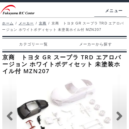
ナ
コ
メニュー
ビ
ン
ゲ
テ
ホーム
/
メーカー
/
京商
/
京商 トヨタ GR スープラ TRD エアロバ
ホームページ
ージョン ホワイトボディセット 未塗装ホイル付 MZN207
ー
ン
シ
ツ
マイアカウント
カテゴリー一覧
メーカーから探す
ョ
へ
カート
ン
ス
京商 トヨタ GR スープラ TRD エアロバ
へ
キ
ージョン ホワイトボディセット 未塗装ホ
支払い
イル付 MZN207
ス
ッ
キ
プ
カテゴリー一覧
ッ
プ
メーカーから探す
お問い合わせ
ブログ