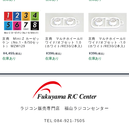
京商 Mini-Z カーゼッ
京商 マルチホイールII
京商 マルチホイールII
ケン（No.1－8/50セッ
ワイド/オフセット 1.0
ワイド/オフセット -1.0
ト） MZW129
(ホワイト/RE30/2本入)
(ホワイト/RE30/2本入)
MZH131W-W1B
MZH131W-W-1B
¥
4,455
¥
396
¥
396
(税込)
(税込)
(税込)
ラジコン販売専門店 福山ラジコンセンター
TEL:084-921-7505