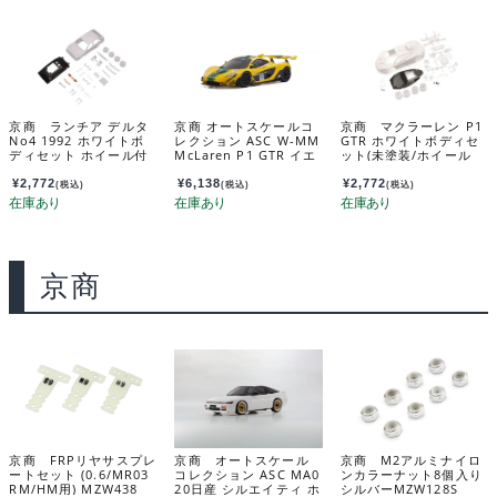
京商 ランチア デルタ
京商 オートスケールコ
京商 マクラーレン P1
No4 1992 ホワイトボ
レクション ASC W-MM
GTR ホワイトボディセ
ディセット ホイール付
McLaren P1 GTR イエ
ット(未塗装/ホイール
MZN237
ロー/グリーン MZP260
付） MZN190
YG
¥
2,772
¥
6,138
¥
2,772
(税込)
(税込)
(税込)
京商
京商 FRPリヤサスプレ
京商 オートスケール
京商 M2アルミナイロ
ートセット (0.6/MR03
コレクション ASC MA0
ンカラーナット8個入り
RM/HM用) MZW438
20日産 シルエイティ ホ
シルバーMZW128S