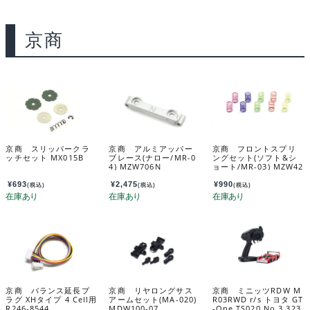
京商
京商 スリッパークラ
京商 アルミアッパー
京商 フロントスプリ
ッチセット MX015B
ブレース(ナロー/MR-0
ングセット(ソフト&シ
4) MZW706N
ョート/MR-03) MZW42
3
¥
693
¥
2,475
¥
990
(税込)
(税込)
(税込)
京商 バランス延長プ
京商 リヤロングサス
京商 ミニッツRDW M
ラグ XHタイプ 4 Cell用
アームセット(MA-020)
R03RWD r/s トヨタ GT
R246-8544
MDW100-07
-One TS020 No.3 323