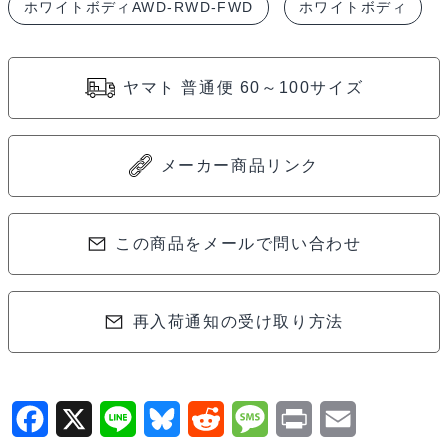
ホワイトボディAWD-RWD-FWD
ホワイトボディ
イ
ン
2000GT-
ヤマト 普通便 60～100サイズ
R
(KPGC10)
ホ
メーカー商品リンク
ワ
イ
この商品をメールで問い合わせ
ト
ボ
デ
再入荷通知の受け取り方法
ィ
セ
ッ
ト
F
X
L
B
R
M
P
E
(ホ