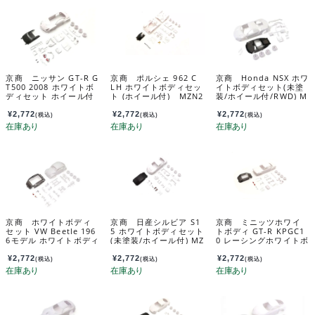
京商 ニッサン GT-R G
京商 ポルシェ 962 C
京商 Honda NSX ホワ
T500 2008 ホワイトボ
LH ホワイトボディセッ
イトボディセット(未塗
ディセット ホイール付
ト (ホイール付) MZN2
装/ホイール付/RWD) M
MZN219
33
ZN186
¥
2,772
¥
2,772
¥
2,772
(税込)
(税込)
(税込)
京商 ホワイトボディ
京商 日産シルビア S1
京商 ミニッツホワイ
セット VW Beetle 196
5 ホワイトボディセット
トボディ GT-R KPGC1
6モデル ホワイトボディ
(未塗装/ホイール付) MZ
0 レーシングホワイトボ
セット未塗装ホイル
N229
ディセッﾄ（ホイール
付 MZN240
付） MZN222
¥
2,772
¥
2,772
¥
2,772
(税込)
(税込)
(税込)