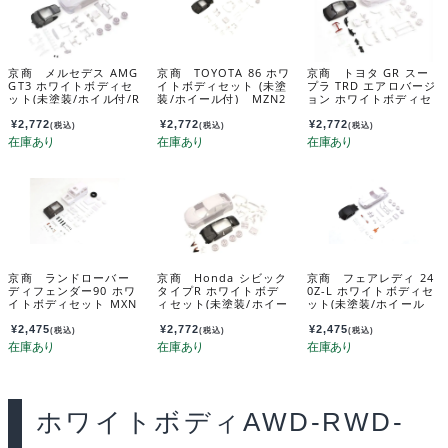
京商 メルセデス AMG
京商 TOYOTA 86 ホワ
京商 トヨタ GR スー
GT3 ホワイトボディセ
イトボディセット (未塗
プラ TRD エアロバージ
ット(未塗装/ホイル付/R
装/ホイール付) MZN2
ョン ホワイトボディセ
WD) MZN198
31
ット 未塗装ホイル付 M
ZN207
¥
2,772
¥
2,772
¥
2,772
(税込)
(税込)
(税込)
京商 ランドローバー
京商 Honda シビック
京商 フェアレディ 24
ディフェンダー90 ホワ
タイプR ホワイトボデ
0Z-L ホワイトボディセ
イトボディセット MXN
ィセット(未塗装/ホイー
ット(未塗装/ホイール
06
ル付) MZN194
付) MZN228
¥
2,475
¥
2,772
¥
2,475
(税込)
(税込)
(税込)
ホワイトボディAWD-RWD-