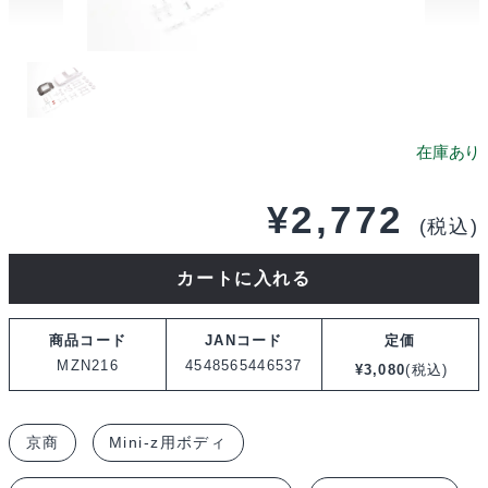
¥
2,772
(税込)
京
カートに入れる
商
日
商品コード
JANコード
定価
産
MZN216
4548565446537
¥
3,080
(税込)
ス
カ
京商
Mini-z用ボディ
イ
ラ