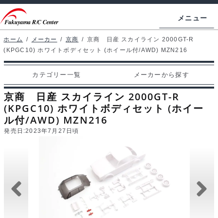
ナ
コ
メニュー
ビ
ン
ゲ
テ
ホーム
/
メーカー
/
京商
/
京商 日産 スカイライン 2000GT-R
ホームページ
(KPGC10) ホワイトボディセット (ホイール付/AWD) MZN216
ー
ン
シ
ツ
マイアカウント
カテゴリー一覧
メーカーから探す
ョ
へ
カート
ン
ス
京商 日産 スカイライン 2000GT-R
へ
キ
(KPGC10) ホワイトボディセット (ホイー
支払い
ル付/AWD) MZN216
ス
ッ
発売日:
2023年7月27日頃
キ
プ
カテゴリー一覧
ッ
プ
メーカーから探す
お問い合わせ
ブログ