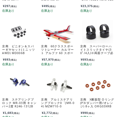
54L3
¥
297
¥
495
¥
23,375
(税込)
(税込)
(税込)
京商 ピニオン＆スパ
京商 60クラススポー
京商 スーパーローハ
ーギヤセット(ミニッツ
ツトレーナー カルマー
イトスリックタイヤ(3
AWD) MD006B
ト アルファ 60 スポー
0ﾟ/4入)※両面テープ必
ツ EP/GP 重ね貼りフィ
要 MZW40-30
ルム レッド 11275R
¥
693
¥
57,970
¥
693
(税込)
(税込)
(税込)
京商 ステアリングブ
京商 アルミステアリ
京商 X断面型 Oリング
ロック MR-03用 キャン
ングブロック0゜(MR-0
(P3/ダンパー用/オレン
バー2度 R246-1312B
4) MZW710-0
ジ) 8ヶ入 ORG03XRB
¥
1,683
¥
2,772
¥
990
(税込)
(税込)
(税込)