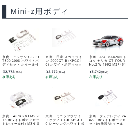
Mini-z用ボディ
京商 ニッサン GT-R G
京商 日産 スカイライ
京商 ASC MA020N ト
T500 2008 ホワイトボ
ン 2000GT-R (KPGC1
ヨタ セリカ GT-FOUR
ディセット ホイール付
0) ホワイトボディセッ
No.2 W 1992 MZP481
MZN219
ト (ホイール付/AWD)
CS
MZN216
¥
2,772
¥
2,772
¥
5,742
(税込)
(税込)
(税込)
京商 Audi R8 LMS 20
京商 ミニッツホワイ
京商 フェアレディ 24
15 ホワイトボディセッ
トボディ GT-R KPGC1
0Z-L ホワイトボディセ
ト(ホイール付) MZN18
0 レーシングホワイトボ
ット(未塗装/ホイール
9
ディセッﾄ（ホイール
付) MZN228