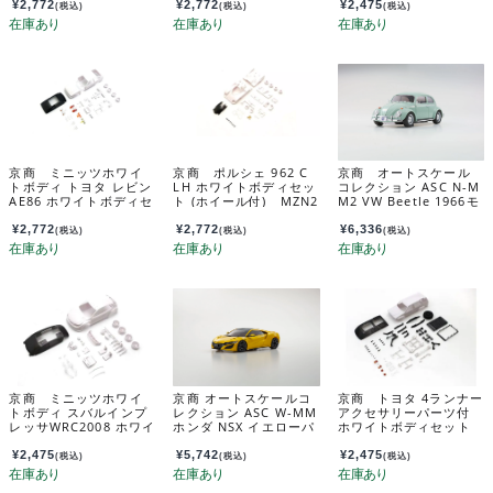
付） MZN222
¥
2,772
¥
2,772
¥
2,475
(税込)
(税込)
(税込)
京商 ミニッツホワイ
京商 ポルシェ 962 C
京商 オートスケール
トボディ トヨタ レビン
LH ホワイトボディセッ
コレクション ASC N-M
AE86 ホワイトボディセ
ト (ホイール付) MZN2
M2 VW Beetle 1966モ
ット(未塗装/ホイール
33
デル バハマブルー MZ
付） MZN224
P164BBL
¥
2,772
¥
2,772
¥
6,336
(税込)
(税込)
(税込)
京商 ミニッツホワイ
京商 オートスケールコ
京商 トヨタ 4ランナー
トボディ スバルインプ
レクション ASC W-MM
アクセサリーパーツ付
レッサWRC2008 ホワイ
ホンダ NSX イエローパ
ホワイトボディセット
トボディセット(ホイー
ール MZP252Y
MXN04
ル付) MZN221
¥
2,475
¥
5,742
¥
2,475
(税込)
(税込)
(税込)