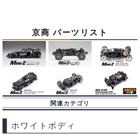
a
i
l
e
e
r
m
イ
c
n
u
d
s
i
a
ー
ル
e
e
e
d
s
n
i
京商 パーツリスト
付/AWD)
b
s
i
a
t
l
MZN216
o
k
t
g
個
o
y
e
k
関連カテゴリ
ホワイトボディ