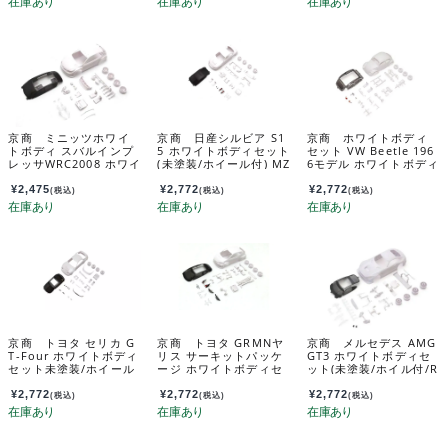
京商 ミニッツホワイ
京商 日産シルビア S1
京商 ホワイトボディ
トボディ スバルインプ
5 ホワイトボディセット
セット VW Beetle 196
レッサWRC2008 ホワイ
(未塗装/ホイール付) MZ
6モデル ホワイトボディ
トボディセット(ホイー
N229
セット未塗装ホイル
ル付) MZN221
付 MZN240
¥
2,475
¥
2,772
¥
2,772
(税込)
(税込)
(税込)
京商 トヨタ セリカ G
京商 トヨタ GRMNヤ
京商 メルセデス AMG
T-Four ホワイトボディ
リス サーキットパッケ
GT3 ホワイトボディセ
セット未塗装/ホイール
ージ ホワイトボディセ
ット(未塗装/ホイル付/R
付 MZN236
ット MZN218
WD) MZN198
¥
2,772
¥
2,772
¥
2,772
(税込)
(税込)
(税込)