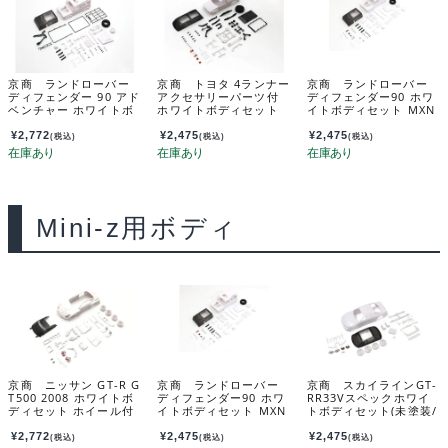
京商 ランドローバー
京商 トヨタ 4ランナー
京商 ランドローバー
ディフェンダー 90 アド
アクセサリーパーツ付
ディフェンダー90 ホワ
ベンチャー ホワイトボ
ホワイトボディセット
イトボディセット MXN
ディセット MXN08
MXN04
06
¥
2,772
¥
2,475
¥
2,475
(税込)
(税込)
(税込)
Mini-z用ボディ
京商 ニッサン GT-R G
京商 ランドローバー
京商 スカイラインGT-
T500 2008 ホワイトボ
ディフェンダー90 ホワ
RR33Vスペックホワイ
ディセット ホイール付
イトボディセット MXN
トボディセット(未塗装/
MZN219
06
ホイール付) MZN182
¥
2,772
¥
2,475
¥
2,475
(税込)
(税込)
(税込)