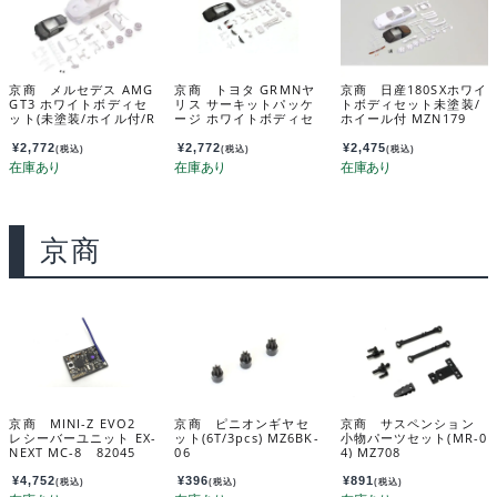
京商 メルセデス AMG
京商 トヨタ GRMNヤ
京商 日産180SXホワイ
GT3 ホワイトボディセ
リス サーキットパッケ
トボディセット未塗装/
ット(未塗装/ホイル付/R
ージ ホワイトボディセ
ホイール付 MZN179
WD) MZN198
ット MZN218
¥
2,772
¥
2,772
¥
2,475
(税込)
(税込)
(税込)
京商
京商 MINI-Z EVO2
京商 ピニオンギヤセ
京商 サスペンション
レシーバーユニット EX-
ット(6T/3pcs) MZ6BK-
小物パーツセット(MR-0
NEXT MC-8 82045
06
4) MZ708
¥
4,752
¥
396
¥
891
(税込)
(税込)
(税込)