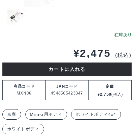
¥
2,475
(税込)
京
カートに入れる
商
ラ
商品コード
JANコード
定価
ン
MXN06
4548565423347
¥
2,750
(税込)
ド
ロ
京商
Mini-z用ボディ
ホワイトボディ4x4
ー
バ
ホワイトボディ
ー