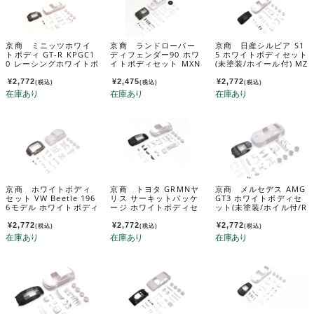
京商 ミニッツホワイ
京商 ランドローバー
京商 日産シルビア S1
トボディ GT-R KPGC1
ディフェンダー90 ホワ
5 ホワイトボディセット
0 レーシングホワイトボ
イトボディセット MXN
(未塗装/ホイール付) MZ
ディセッﾄ（ホイール
06
N229
付） MZN222
¥
2,772
¥
2,475
¥
2,772
(税込)
(税込)
(税込)
京商 ホワイトボディ
京商 トヨタ GRMNヤ
京商 メルセデス AMG
セット VW Beetle 196
リス サーキットパッケ
GT3 ホワイトボディセ
6モデル ホワイトボディ
ージ ホワイトボディセ
ット(未塗装/ホイル付/R
セット未塗装ホイル
ット MZN218
WD) MZN198
付 MZN240
¥
2,772
¥
2,772
¥
2,772
(税込)
(税込)
(税込)