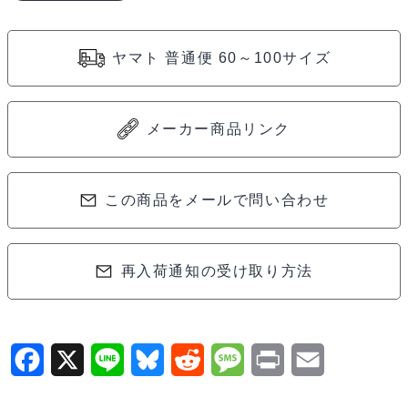
デ
ィ
ヤマト 普通便 60～100サイズ
フ
ェ
ン
メーカー商品リンク
ダ
ー
この商品をメールで問い合わせ
90
ホ
ワ
再入荷通知の受け取り方法
イ
ト
ボ
デ
F
X
L
B
R
M
P
E
ィ
a
i
l
e
e
r
m
セ