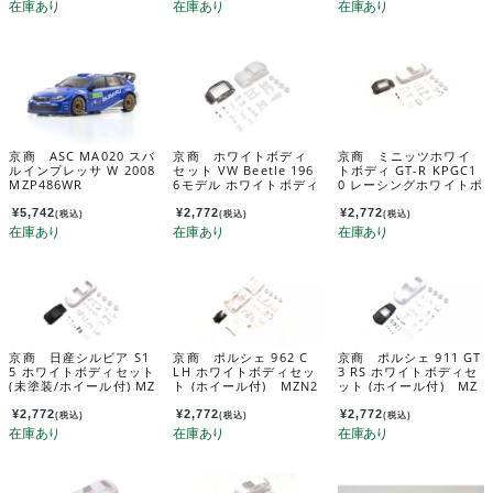
京商 ASC MA020 スバ
京商 ホワイトボディ
京商 ミニッツホワイ
ルインプレッサ W 2008
セット VW Beetle 196
トボディ GT-R KPGC1
MZP486WR
6モデル ホワイトボディ
0 レーシングホワイトボ
セット未塗装ホイル
ディセッﾄ（ホイール
付 MZN240
付） MZN222
¥
5,742
¥
2,772
¥
2,772
(税込)
(税込)
(税込)
京商 日産シルビア S1
京商 ポルシェ 962 C
京商 ポルシェ 911 GT
5 ホワイトボディセット
LH ホワイトボディセッ
3 RS ホワイトボディセ
(未塗装/ホイール付) MZ
ト (ホイール付) MZN2
ット (ホイール付) MZ
N229
33
N232
¥
2,772
¥
2,772
¥
2,772
(税込)
(税込)
(税込)