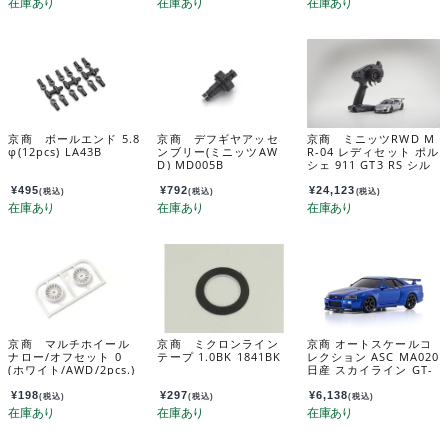
京商 ボールエンド 5.8
京商 デフギヤアッセ
京商 ミニッツRWD M
φ(12pcs) LA43B
ンブリー(ミニッツAW
R-04 レディセット ポル
D) MD005B
シェ 911 GT3 RS シル
バー 32358S
¥
495
¥
792
¥
24,123
(税込)
(税込)
(税込)
京商 マルチホイール
京商 ミクロンライン
京商 オートスケールコ
ナロー/オフセット 0
テープ 1.0BK 1841BK
レクション ASC MA020
(ホワイト/AWD/2pcs.)
日産 スカイライン GT-
MDH100W-N0
R(R34)VスペックIIブル
ー MZP487MB
¥
198
¥
297
¥
6,138
(税込)
(税込)
(税込)