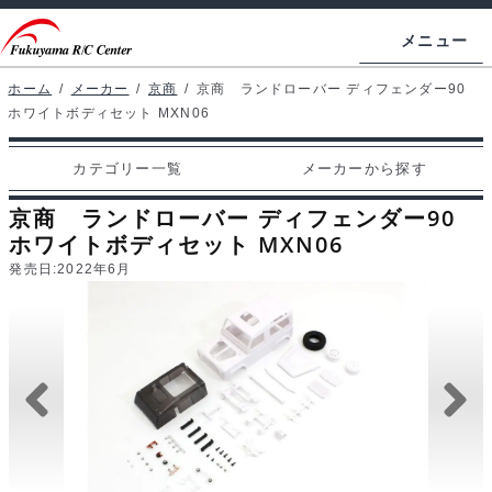
ナ
コ
メニュー
ビ
ン
ゲ
テ
ホーム
/
メーカー
/
京商
/
京商 ランドローバー ディフェンダー90
ホームページ
ホワイトボディセット MXN06
ー
ン
シ
ツ
マイアカウント
カテゴリー一覧
メーカーから探す
ョ
へ
カート
ン
ス
京商 ランドローバー ディフェンダー90
へ
キ
ホワイトボディセット MXN06
支払い
ス
ッ
発売日:
2022年6月
キ
プ
カテゴリー一覧
ッ
プ
メーカーから探す
お問い合わせ
ブログ