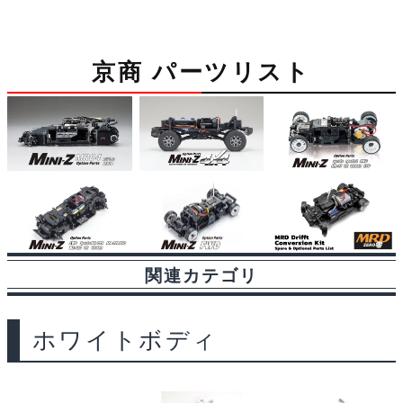
c
n
u
d
s
i
a
ッ
ト
e
e
e
d
s
n
i
京商 パーツリスト
MXN06
b
s
i
a
t
l
個
o
k
t
g
o
y
e
k
関連カテゴリ
ホワイトボディ