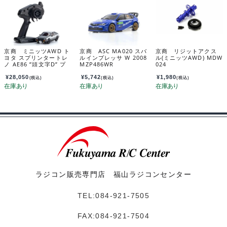
京商 ミニッツAWD ト
京商 ASC MA020 スバ
京商 リジットアクス
ヨタ スプリンタートレ
ルインプレッサ W 2008
ル(ミニッツAWD) MDW
ノ AE86 ”頭文字D” プ
MZP486WR
024
ロジェクトD ファイナ
ルバージョン 32656ID
¥
28,050
¥
5,742
¥
1,980
(税込)
(税込)
(税込)
C
ラジコン販売専門店 福山ラジコンセンター
TEL:084-921-7505
FAX:084-921-7504