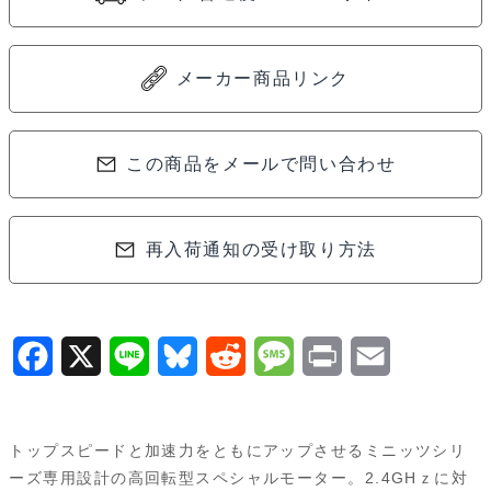
タ
ー
V
メーカー商品リンク
(2.4GHz/ICS
対
応)
この商品をメールで問い合わせ
MZW301
個
再入荷通知の受け取り方法
F
X
L
B
R
M
P
E
a
i
l
e
e
r
m
c
n
u
d
s
i
a
トップスピードと加速力をともにアップさせるミニッツシリ
e
e
e
d
s
n
i
ーズ専用設計の高回転型スペシャルモーター。2.4GHｚに対