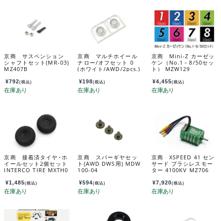
京商 サスペンション
京商 マルチホイール
京商 Mini-Z カーゼッ
シャフトセット(MR-03)
ナロー/オフセット 0
ケン（No.1－8/50セッ
MZ407B
(ホワイト/AWD/2pcs.)
ト） MZW129
MDH100W-N0
¥
792
¥
198
¥
4,455
(税込)
(税込)
(税込)
京商 接着済タイヤ･ホ
京商 スパーギヤセッ
京商 XSPEED 41 セン
イールセット2個セット
ト(AWD DWS用) MDW
サード ブラシレスモー
INTERCO TIRE MXTH0
100-04
ター 4100KV MZ706
03B
¥
1,485
¥
594
¥
7,920
(税込)
(税込)
(税込)