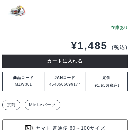
¥
1,485
(税込)
京
カートに入れる
商
XSPEED
商品コード
JANコード
定価
ミ
MZW301
4548565099177
¥
1,650
(税込)
ニ
ッ
京商
Mini-zパーツ
ツ
モ
ー
ヤマト 普通便 60～100サイズ