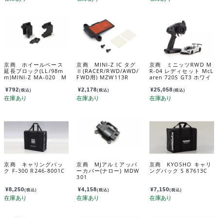
京商 ホイールベース
京商 MINI-Z IC タグ
京商 ミニッツRWD M
延長ブロック(LL/98m
Ⅱ(RACER/RWD/AWD/
R-04 レディセット McL
m)MINI-Z MA-020 M
FWD用) MZW113R
aren 720S GT3 ホワイ
DW205B
ト 32364W
¥
792
¥
2,178
¥
25,058
(税込)
(税込)
(税込)
京商 キャリングバッ
京商 MJアルミアッパ
京商 KYOSHO キャリ
ク F-300 R246-8001C
ーカバー(ナロー) MDW
ングバック S 87613C
301
¥
8,250
¥
4,158
¥
7,150
(税込)
(税込)
(税込)