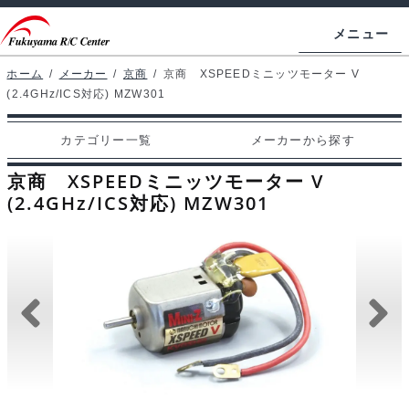
ナ
コ
メニュー
ビ
ン
ゲ
テ
ホーム
/
メーカー
/
京商
/
京商 XSPEEDミニッツモーター V
ホームページ
(2.4GHz/ICS対応) MZW301
ー
ン
シ
ツ
マイアカウント
カテゴリー一覧
メーカーから探す
ョ
へ
カート
ン
ス
京商 XSPEEDミニッツモーター V
へ
キ
(2.4GHz/ICS対応) MZW301
支払い
ス
ッ
キ
プ
カテゴリー一覧
ッ
プ
メーカーから探す
お問い合わせ
ブログ