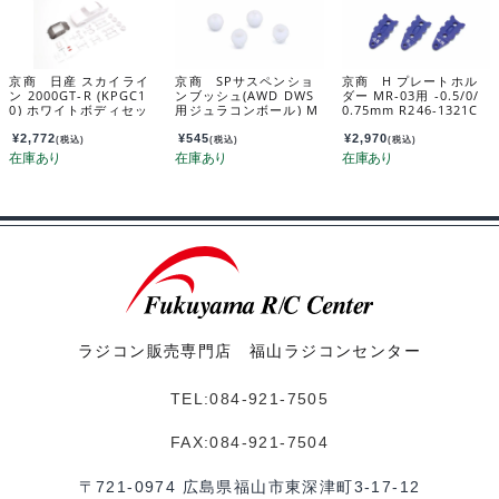
京商 日産 スカイライ
京商 SPサスペンショ
京商 H プレートホル
ン 2000GT-R (KPGC1
ンブッシュ(AWD DWS
ダー MR-03用 -0.5/0/
0) ホワイトボディセッ
用ジュラコンボール) M
0.75mm R246-1321C
ト (ホイール付/AWD)
DW107
MZN216
¥
2,772
¥
545
¥
2,970
(税込)
(税込)
(税込)
ラジコン販売専門店 福山ラジコンセンター
TEL:084-921-7505
FAX:084-921-7504
〒721-0974 広島県福山市東深津町3-17-12