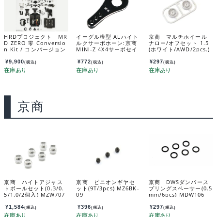
HRDプロジェクト MR
イーグル模型 ALハイト
京商 マルチホイール
D ZERO 零 Conversio
ルクサーボホーン:京商
ナロー/オフセット 1.5
n Kit / コンバージョン
MINI-Z 4X4サーボセイ
(ホワイト/AWD/2pcs.)
キット No.1002
バー用 mini-z4x4-16u
MDH100W-N15B
¥
9,900
¥
772
¥
297
(税込)
(税込)
(税込)
京商
京商 ハイトアジャス
京商 ピニオンギヤセ
京商 DWSダンパース
トボールセット(0.3/0.
ット(9T/3pcs) MZ6BK-
プリングスペーサー(0.5
5/1.0/2個入) MZW707
09
mm/6pcs) MDW106
¥
1,584
¥
396
¥
297
(税込)
(税込)
(税込)