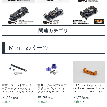
関連カテゴリ
Mini-zパーツ
京商 フロントアッパ
京商 ボールデフ用デ
HRDプロジェクト All
ーアームブレースセッ
フチューブセット(ミニ
oy Rear Lower Suspe
トⅡ(MR-03 ワイドトレ
ッツAWD) MDW018-04
nsion Holder (1.0) /
ッド) MZW420C
アロイリヤロアサスホ
ルダー (1.0) MRD-OP
¥
1,089
¥
1,782
¥
1,782
(税込)
(税込)
(税込)
022-10