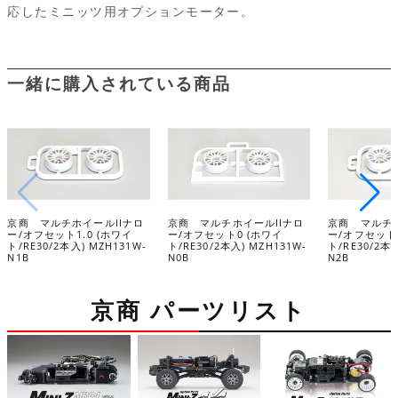
応したミニッツ用オプションモーター。
b
s
i
a
t
l
o
k
t
g
一緒に購入されている商品
o
y
e
k
京商 マルチホイールIIナロ
京商 マルチホイールIIナロ
京商 マルチホ
ー/オフセット1.0 (ホワイ
ー/オフセット0 (ホワイ
ー/オフセット2
ト/RE30/2本入) MZH131W-
ト/RE30/2本入) MZH131W-
ト/RE30/2本入
N1B
N0B
N2B
京商 パーツリスト