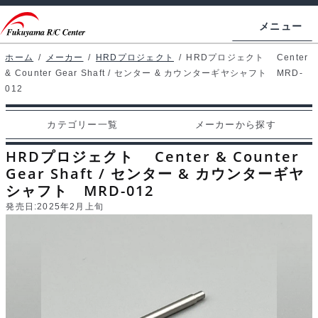
ナ
コ
メニュー
ビ
ン
ゲ
テ
ホーム
/
メーカー
/
HRDプロジェクト
/
HRDプロジェクト Center
ホームページ
& Counter Gear Shaft / センター & カウンターギヤシャフト MRD-
ー
ン
012
シ
ツ
マイアカウント
ョ
へ
カテゴリー一覧
メーカーから探す
カート
ン
ス
HRDプロジェクト Center & Counter
へ
キ
支払い
Gear Shaft / センター & カウンターギヤ
ス
ッ
シャフト MRD-012
キ
プ
カテゴリー一覧
発売日:
2025年2月上旬
ッ
プ
メーカーから探す
お問い合わせ
ブログ