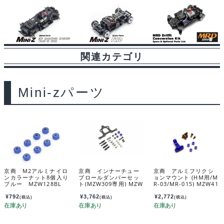
関連カテゴリ
Mini-zパーツ
京商 M2アルミナイロ
京商 インナーチュー
京商 アルミフリクシ
ンカラーナット8個入り
ブロールダンパーセッ
ョンマウント (HM用/M
ブルー MZW128BL
ト(MZW309専用) MZW
R-03/MR-015) MZW41
310
8B
¥
792
¥
3,762
¥
2,772
(税込)
(税込)
(税込)