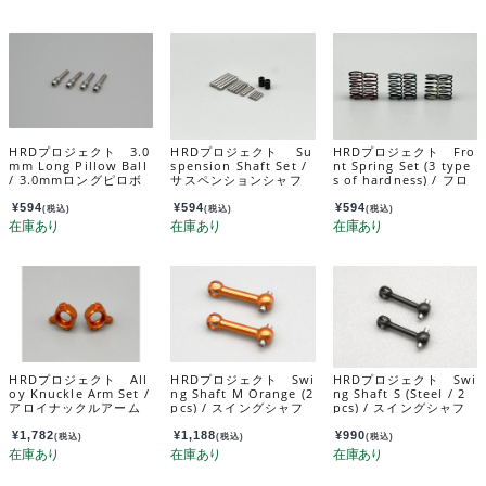
HRDプロジェクト 3.0
HRDプロジェクト Su
HRDプロジェクト Fro
mm Long Pillow Ball
spension Shaft Set /
nt Spring Set (3 type
/ 3.0mmロングピロボ
サスペンションシャフ
s of hardness) / フロ
ール MRD-023
トセット MRD-013
ントスプリングセット(3
種類の硬さ) MRD-OP
¥
594
¥
594
¥
594
(税込)
(税込)
(税込)
009
HRDプロジェクト All
HRDプロジェクト Swi
HRDプロジェクト Swi
oy Knuckle Arm Set /
ng Shaft M Orange (2
ng Shaft S (Steel / 2
アロイナックルアーム
pcs) / スイングシャフ
pcs) / スイングシャフ
セット MRD-OP010
ト M オレンジ （2個
ト S (スチール / 2個)
入） MRD-OP016-M
MRD-025B-S
¥
1,782
¥
1,188
¥
990
(税込)
(税込)
(税込)