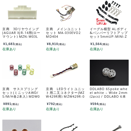
京商 3Dリヤウイング
京商 メインユニット
イーグル模型 ALボディ
JAGUAR XJR-14用(ロー
セット MA-030EVO2
&バンパーリフトアップ
マウント) MZN-W03L
MD404
セット5mmUP:MINI-Z
4X4ジムニー用 mini-z4
x4-17-05
¥
1,683
¥
8,910
¥
1,564
(税込)
(税込)
(税込)
京商 サススプリング
京商 LEDライトユニッ
DDLABO 6Spoke whe
セット(ミニッツAWD/
ト用二又コネクター(MZ
el white – Wide 2mm
S/M/H各2本入) MDW0
W429R用) MZW429R-0
(2pcs) / DDLABO 6本
04
1
スポークホイール白
ワイド2ｍｍ (2pcs) D
¥
891
¥
792
¥
594
(税込)
(税込)
(税込)
DL-WR002W-W2