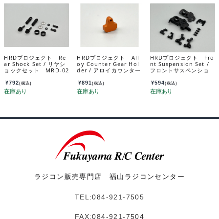
HRDプロジェクト Re
HRDプロジェクト All
HRDプロジェクト Fro
ar Shock Set / リヤシ
oy Counter Gear Hol
nt Suspension Set /
ョックセット MRD-02
der / アロイカウンター
フロントサスペンショ
2
ギヤホルダー MRD-O
ンセット MRD-004
P012
¥
792
¥
891
¥
594
(税込)
(税込)
(税込)
ラジコン販売専門店 福山ラジコンセンター
TEL:084-921-7505
FAX:084-921-7504