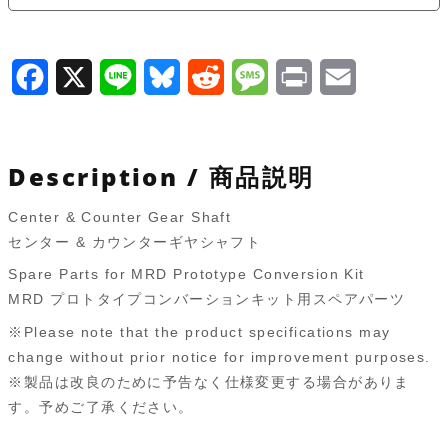
カ
ウ
ン
F
X
L
B
R
M
P
E
タ
a
i
l
e
e
r
m
ー
ギ
c
n
u
d
s
i
a
Description / 商品説明
ヤ
e
e
e
d
s
n
i
シ
Center & Counter Gear Shaft
b
s
i
a
t
l
ャ
センター & カウンターギヤシャフト
o
k
t
g
フ
Spare Parts for MRD Prototype Conversion Kit
ト
o
y
e
MRD プロトタイプコンバーションキット用スペアパーツ
MRD-
k
※Please note that the product specifications may
012
change without prior notice for improvement purposes.
個
※製品は改良のために予告なく仕様変更する場合がありま
す。予めご了承ください。