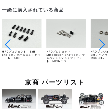
一緒に購入されている商品
HRDプロジェクト Ball
HRDプロジェクト
HRDプロジェク
End Set / ボールエンドセッ
Suspension Shaft Set / サ
Set / ベ
ト MRD-006
スペンションシャフトセッ
MRD-015
ト MRD-013
京商 パーツリスト