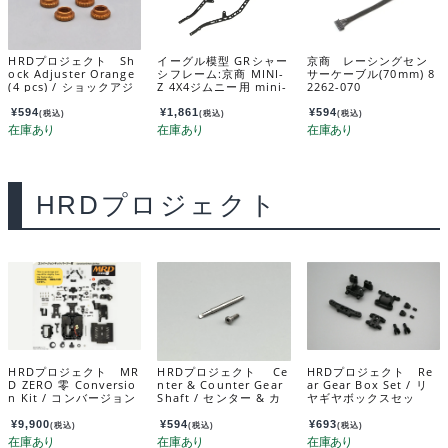
HRDプロジェクト Sh
イーグル模型 GRシャー
京商 レーシングセン
ock Adjuster Orange
シフレーム:京商 MINI-
サーケーブル(70mm) 8
(4 pcs) / ショックアジ
Z 4X4ジムニー用 mini-
2262-070
ャスター オレンジ （4
z4x4-01u2
個入） MRD-OP014
¥
594
¥
1,861
¥
594
(税込)
(税込)
(税込)
HRDプロジェクト
HRDプロジェクト MR
HRDプロジェクト Ce
HRDプロジェクト Re
D ZERO 零 Conversio
nter & Counter Gear
ar Gear Box Set / リ
n Kit / コンバージョン
Shaft / センター & カ
ヤギヤボックスセッ
キット No.1002
ウンターギヤシャフ
ト MRD-017
ト MRD-012
¥
9,900
¥
594
¥
693
(税込)
(税込)
(税込)