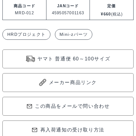
ロ
商品コード
JANコード
定価
ジ
MRD-012
4595057001163
¥
660
(税込)
ェ
ク
HRDプロジェクト
Mini-zパーツ
ト
Center
&
ヤマト 普通便 60～100サイズ
Counter
Gear
Shaft
メーカー商品リンク
/
セ
ン
この商品をメールで問い合わせ
タ
ー
再入荷通知の受け取り方法
&