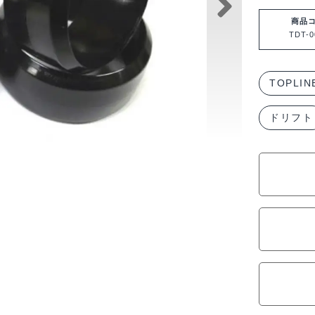
リ
フ
商品
TDT-0
ト
タ
イ
TOPLIN
ヤ
ドリフト
ス
ポ
ー
ツ
エ
デ
ィ
シ
ョ
ン