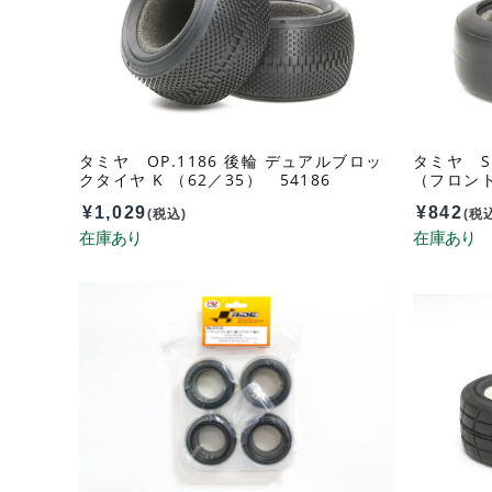
タミヤ OP.1186 後輪 デュアルブロッ
タミヤ SP
クタイヤ K （62／35） 54186
（フロント
¥
1,029
¥
842
(税込)
(税