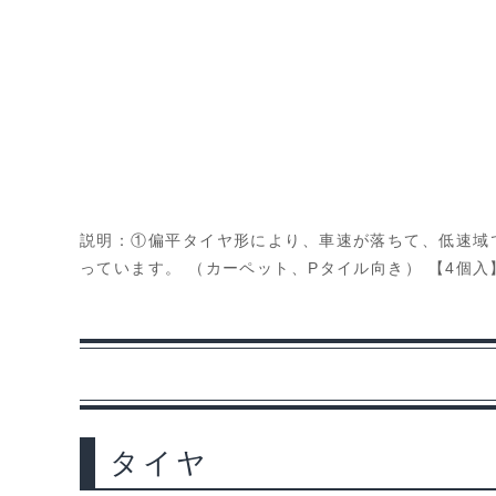
説明：①偏平タイヤ形により、車速が落ちて、低速域で
っています。 （カーペット、Pタイル向き） 【4個入
タイヤ