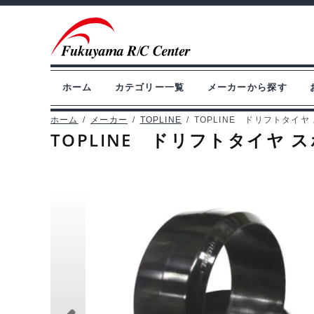
ナ
コ
ビ
ン
ゲ
テ
ー
ン
ホーム
カテゴリー一覧
メーカーから探す
シ
ツ
ョ
へ
ホーム
/
メーカー
/
TOPLINE
/
TOPLINE ドリフトタイヤ 
TOPLINE ドリフトタイヤ ス
ン
ス
へ
キ
ス
ッ
キ
プ
ッ
プ