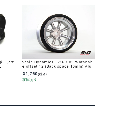
スポーツエ
Scale Dynamics V16D RS Watanab
E
e offset 12 (Back space 10mm) Alu
minum Silver 10152
¥
1,760
(税込)