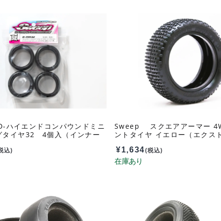
 D-ハイエンドコンパウンドミニ
Sweep スクエアアーマー 4
グタイヤ32 4個入（インナー
ントタイヤ イエロー（エクス
MN32
フト） 1：10バギー用/オー
¥
1,634
ナー付/２個入 SW-106FY
税込)
(税込)