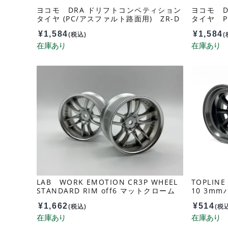
ヨコモ DRA ドリフトコンペティション
ヨコモ 
タイヤ (PC/アスファルト路面用) ZR-D
タイヤ P
RAA
¥
1,584
¥
1,584
(税込)
(
LAB WORK EMOTION CR3P WHEEL
TOPLI
STANDARD RIM off6 マットクローム
10 3mm
LW-0606MCa
A
¥
1,662
¥
514
(税込)
(税