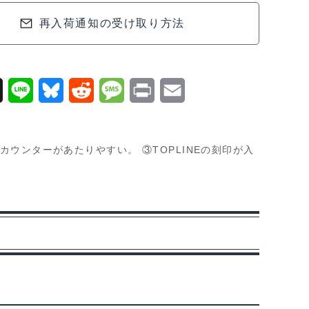
再入荷通知の受け取り方法
X
L
B
R
M
P
E
i
l
e
e
r
m
n
u
d
s
i
a
ウンターがあたりやすい。 ③TOPLINEの刻印が入
e
e
d
s
n
i
s
i
a
t
l
k
t
g
y
e