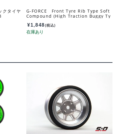
ロックタイヤ
G-FORCE Front Tyre Rib Type Soft
8
Compound (High Traction Buggy Ty
re[Front]) GOP141
¥
1,848
(税込)