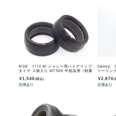
RIDE 1/10 M-シャシー用ハイグリップ
Sweep
タイヤ ２個入り MT30R 中低温用（軽量
ツーリン
インナー付属） 1/10 M-Chassis High
無） D-
¥
1,540
¥
2,874
grip tires MT30R (Mid-Low Temp/LT
(税込)
(
inner/2pcs) 34403