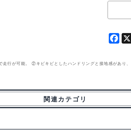
HDPE
TDT-
002PE
個
F
a
c
走行が可能。 ②キビキビとしたハンドリングと接地感があり、カ
e
】
b
o
関連カテゴリ
o
k