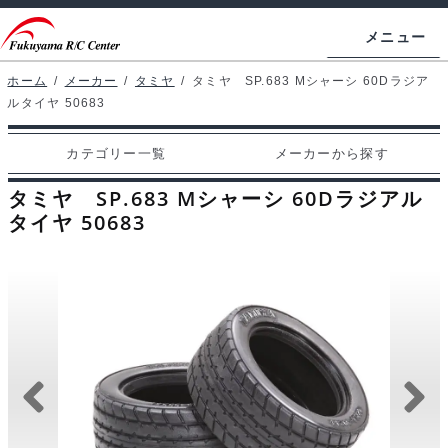
ナ
コ
メニュー
ビ
ン
ゲ
テ
ホーム
/
メーカー
/
タミヤ
/
タミヤ SP.683 Mシャーシ 60Dラジア
ホームページ
ルタイヤ 50683
ー
ン
シ
ツ
マイアカウント
カテゴリー一覧
メーカーから探す
ョ
へ
カート
ン
ス
タミヤ SP.683 Mシャーシ 60Dラジアル
へ
キ
タイヤ 50683
支払い
ス
ッ
キ
プ
カテゴリー一覧
ッ
プ
メーカーから探す
お問い合わせ
ブログ