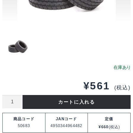
¥
561
(税込)
タ
カートに入れる
ミ
ヤ
商品コード
JANコード
定価
SP.683
50683
4950344964482
¥
660
(税込)
M