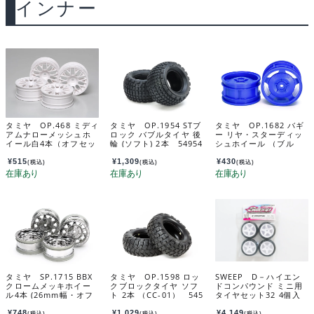
インナー
タミヤ OP.468 ミディ
タミヤ OP.1954 STブ
タミヤ OP.1682 バギ
アムナローメッシュホ
ロック バブルタイヤ 後
ー リヤ・スターディッ
イール白4本（オフセッ
輪 (ソフト) 2本 54954
シュホイール （ブル
ト+2） 53468
ー） 54682
¥
515
¥
1,309
¥
430
(税込)
(税込)
(税込)
タミヤ SP.1715 BBX
タミヤ OP.1598 ロッ
SWEEP D－ハイエン
クロームメッキホイー
クブロックタイヤ ソフ
ドコンパウンド ミニ用
ル4本 (26mm幅・オフ
ト 2本 （CC-01） 545
タイヤセット32 4個入
セット+2mm) 51715
98
（ピンクインナー＋白
ホイール）接着済 D-
¥
748
¥
1,029
¥
4,149
(税込)
(税込)
(税込)