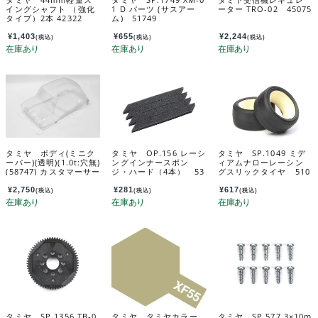
イングシャフト （強化
1 D パーツ (サスアー
ーター TRO-02 45075
タイプ）2本 42322
ム) 51749
¥
1,403
¥
655
¥
2,244
(税込)
(税込)
(税込)
タミヤ ボディ(ミニク
タミヤ OP.156 レーシ
タミヤ SP.1049 ミデ
ーパー)(透明)(1.0t:穴無)
ングインナースポン
ィアムナローレーシン
(58747) カスタマーサー
ジ・ハード（4本） 53
グスリックタイヤ 510
ビスパーツ 11825349
156
49
-000
¥
2,750
¥
281
¥
617
(税込)
(税込)
(税込)
タミヤ SP.1356 TB-0
タミヤ タミヤカラー
タミヤ SP.577 3×10m