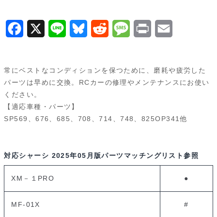
F
X
L
B
R
M
P
E
a
i
l
e
e
r
m
c
n
u
d
s
i
a
常にベストなコンディションを保つために、磨耗や疲労した
e
e
e
d
s
n
i
パーツは早めに交換。RCカーの修理やメンテナンスにお使い
ください。
b
s
i
a
t
l
【適応車種・パーツ】
o
k
t
g
SP569、676、685、708、714、748、825OP341他
o
y
e
k
対応シャーシ
2025年05月版パーツマッチングリスト参照
XM－１PRO
●
MF-01X
#