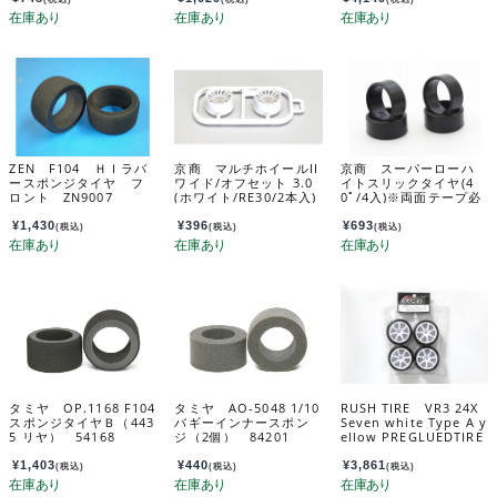
MN32PGW
ZEN F104 ＨＩラバ
京商 マルチホイールII
京商 スーパーローハ
ースポンジタイヤ フ
ワイド/オフセット 3.0
イトスリックタイヤ(4
ロント ZN9007
(ホワイト/RE30/2本入)
0ﾟ/4入)※両面テープ必
MZH131W-W3B
要 MZW40-40
¥
1,430
¥
396
¥
693
(税込)
(税込)
(税込)
タミヤ OP.1168 F104
タミヤ AO-5048 1/10
RUSH TIRE VR3 24X
スポンジタイヤＢ（443
バギーインナースポン
Seven white Type A y
5 リヤ） 54168
ジ（2個） 84201
ellow PREGLUEDTIRE
RU0866a
¥
1,403
¥
440
¥
3,861
(税込)
(税込)
(税込)