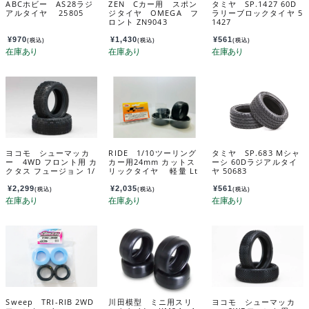
ABCホビー AS28ラジ
ZEN Cカー用 スポン
タミヤ SP.1427 60D
アルタイヤ 25805
ジタイヤ OMEGA フ
ラリーブロックタイヤ 5
ロント ZN9043
1427
¥
970
¥
1,430
¥
561
(税込)
(税込)
(税込)
ヨコモ シューマッカ
RIDE 1/10ツーリング
タミヤ SP.683 Mシャ
ー 4WD フロント用 カ
カー用24mm カットス
ーシ 60Dラジアルタイ
クタス フュージョン 1/
リックタイヤ 軽量 Lt
ヤ 50683
10タイヤ(イエロー) Y
インナー付き ４個入
AU-6855B
り 34125
¥
2,299
¥
2,035
¥
561
(税込)
(税込)
(税込)
Sweep TRI-RIB 2WD
川田模型 ミニ用スリ
ヨコモ シューマッカ