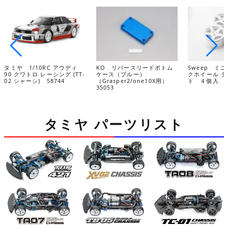
タミヤ 1/10RC アウディ
KO リバースリードボトム
Sweep ミ
90 クワトロ レーシング (TT-
ケース（ブルー）
クホイール 
02 シャーシ) 58744
（Grasper2/one10X用）
ト ４個入 S
35053
タミヤ パーツリスト