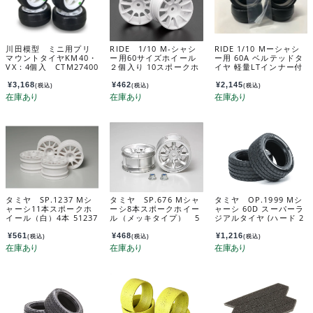
川田模型 ミニ用プリ
RIDE 1/10 M-シャシ
RIDE 1/10 Mーシャシ
マウントタイヤKM40・
ー用60サイズホイール
ー用 60A ベルテッドタ
VX：4個入 CTM27400
２個入り 10スポークホ
イヤ 軽量LTインナー付
イール(ホワイト） 1/10
属 4個入り1 24405
M-Chassis 60 size wh
¥
3,168
¥
462
¥
2,145
(税込)
(税込)
(税込)
eel 2 pieces 10-spoke
wheel – White 3540
1
タミヤ SP.1237 Mシ
タミヤ SP.676 Mシャ
タミヤ OP.1999 Mシ
ャーシ11本スポークホ
ーシ8本スポークホイー
ャーシ 60D スーパーラ
イール（白）4本 51237
ル（メッキタイプ） 5
ジアルタイヤ (ハード 2
0676
本) 54999
¥
561
¥
468
¥
1,216
(税込)
(税込)
(税込)