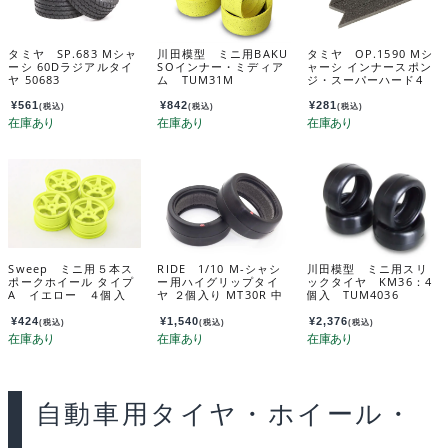
タミヤ SP.683 Mシャ
川田模型 ミニ用BAKU
タミヤ OP.1590 Mシ
ーシ 60Dラジアルタイ
SOインナー・ミディア
ャーシ インナースポン
ヤ 50683
ム TUM31M
ジ・スーパーハード4
本 54590
¥
561
¥
842
¥
281
(税込)
(税込)
(税込)
Sweep ミニ用５本ス
RIDE 1/10 M-シャシ
川田模型 ミニ用スリ
ポークホイール タイプ
ー用ハイグリップタイ
ックタイヤ KM36：4
A イエロー ４個入
ヤ ２個入り MT30R 中
個入 TUM4036
SW0011
低温用（軽量インナー
付属） 1/10 M-Chassi
¥
424
¥
1,540
¥
2,376
(税込)
(税込)
(税込)
s High grip tires MT3
0R (Mid-Low Temp/L
T inner/2pcs) 34403
自動車用タイヤ・ホイール・