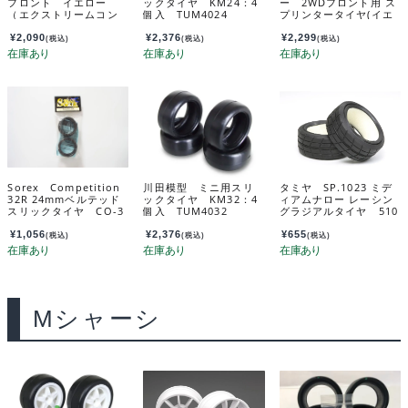
フロント イエロー
ックタイヤ KM24：4
ー 2WDフロント用 ス
（エクストリームコン
個入 TUM4024
プリンタータイヤ(イエ
パウンド） 2個入 オ
ロー) YAU-6906A
ープンセルインナー
¥
2,090
¥
2,376
¥
2,299
(税込)
(税込)
(税込)
付 SW-120Y
Sorex Competition
川田模型 ミニ用スリ
タミヤ SP.1023 ミデ
32R 24mmベルテッド
ックタイヤ KM32：4
ィアムナロー レーシン
スリックタイヤ CO-3
個入 TUM4032
グラジアルタイヤ 510
2R
23
¥
1,056
¥
2,376
¥
655
(税込)
(税込)
(税込)
Mシャーシ