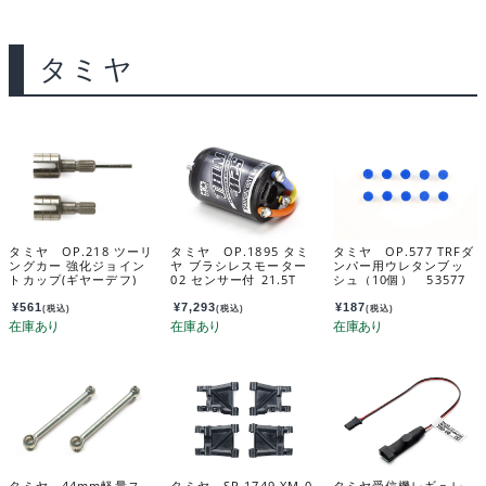
タミヤ
タミヤ OP.218 ツーリ
タミヤ OP.1895 タミ
タミヤ OP.577 TRFダ
ングカー 強化ジョイン
ヤ ブラシレスモーター
ンパー用ウレタンブッ
トカップ(ギヤーデフ)
02 センサー付 21.5T
シュ（10個） 53577
53218
54895
¥
561
¥
7,293
¥
187
(税込)
(税込)
(税込)
タミヤ 44mm軽量ス
タミヤ SP.1749 XM-0
タミヤ受信機レギュレ