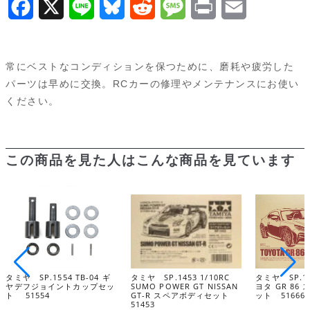
F
X
L
B
R
M
P
E
a
i
l
e
e
r
m
c
n
u
d
s
i
a
常にベストなコンディションを保つために、磨耗や疲労した
e
e
e
d
s
n
i
パーツは早めに交換。RCカーの修理やメンテナンスにお使い
ください。
b
s
i
a
t
l
o
k
t
g
o
y
e
この商品を見た人はこんな商品を見ています
k
タミヤ SP.1554 TB-04 ギ
タミヤ SP.1453 1/10RC
タミヤ SP.16
ヤデフジョイントカップセッ
SUMO POWER GT NISSAN
ヨタ GR 86
ト 51554
GT-R スペアボディセット
ット 51666
51453