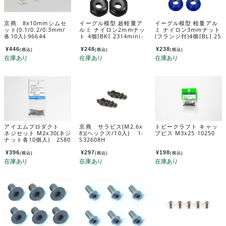
京商 8x10mmシムセ
イーグル模型 超軽量ア
イーグル模型 軽量アル
ット(0.1/0.2/0.3mm/
ルミ ナイロン2mmナッ
ミ ナイロン3mmナット
各10入) 96644
ト 4個[BK] 2314mini-
(フランジ付)4個[BL] 25
bk
98u-bl
¥
446
¥
248
¥
238
(税込)
(税込)
(税込)
アイエムプロダクト
京商 サラビス(M2.6x
トビークラフト キャッ
ネジセット M2x30(ネジ
8)(ヘックス/10入) 1-
プビス M3x25 10250
ナット各10個入) 2580
S32608H
8
¥
396
¥
297
¥
198
(税込)
(税込)
(税込)