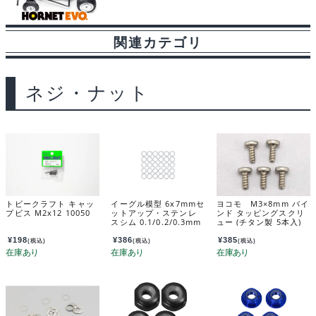
関連カテゴリ
ネジ・ナット
トビークラフト キャッ
イーグル模型 6x7mmセ
ヨコモ M3×8mm バイ
プビス M2x12 10050
ットアップ・ステンレ
ンド タッピングスクリ
スシム 0.1/0.2/0.3mm
ュー (チタン製 5本入)
厚 各10枚入 sh6u
ZC-B38TT
¥
198
¥
386
¥
385
(税込)
(税込)
(税込)