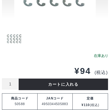
¥
94
(税込)
タ
カートに入れる
ミ
ヤ
商品コード
JANコード
定価
SP.588
50588
4950344505883
¥
110
(税込)
2mmE