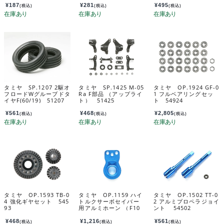
¥
187
¥
281
¥
495
(税込)
(税込)
(税込)
タミヤ SP.1207 2駆オ
タミヤ SP.1425 M-05
タミヤ OP.1924 GF-0
フロードWグルーブドタ
Ra F部品 （アップライ
1 フルベアリングセッ
イヤF(60/19) 51207
ト） 51425
ト 54924
¥
561
¥
468
¥
2,805
(税込)
(税込)
(税込)
タミヤ OP.1593 TB-0
タミヤ OP.1159 ハイ
タミヤ OP.1502 TT-0
4 強化ギヤセット 545
トルクサーボセイバー
2 アルミプロペラジョイ
93
用アルミホーン （F10
ント 54502
4） 54159
¥
468
¥
1,216
¥
561
(税込)
(税込)
(税込)