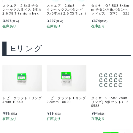
スクエア 2.6x8 チタ
スクエア 2.6x5 チ
タミヤ OP.583 3×6m
ンヘックス皿ビス 6本入
タンヘックスボタンビ
m チタン六角ボタンヘ
2.6 X8 Titanium hex
ス(6本入) 2.6 X5 Titani
ッドビス （5本） 535
Flat Head Screw (6 pc
um hex Pan Head Scr
83
s.) STR-268
ew (6 pcs.) NTR-265
¥
297
¥
297
¥
374
(税込)
(税込)
(税込)
Eリング
トビークラフト Eリング
トビークラフト Eリング
タミヤ SP.588 2mmE
4mm 10640
2.5mm 10620
リング(15個セット) 5
0588
¥
99
¥
99
¥
94
(税込)
(税込)
(税込)