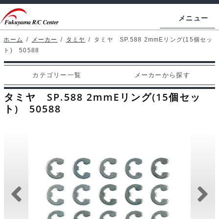
ナ
コ
メニュー
ビ
ン
ゲ
テ
ホーム
/
メーカー
/
タミヤ
/
タミヤ SP.588 2mmEリング(15個セッ
ホームページ
ト) 50588
ー
ン
シ
ツ
マイアカウント
カテゴリー一覧
メーカーから探す
ョ
へ
カート
ン
ス
タミヤ SP.588 2mmEリング(15個セッ
へ
キ
ト) 50588
支払い
ス
ッ
キ
プ
カテゴリー一覧
ッ
プ
メーカーから探す
お問い合わせ
ブログ