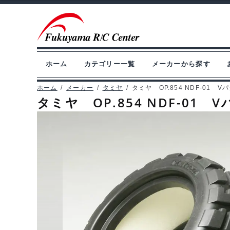
ナ
コ
ビ
ン
ゲ
テ
ー
ン
ホーム
カテゴリー一覧
メーカーから探す
シ
ツ
ョ
へ
ホーム
/
メーカー
/
タミヤ
/
タミヤ OP.854 NDF-01 
タミヤ OP.854 NDF-01 
ン
ス
へ
キ
ス
ッ
キ
プ
ッ
プ