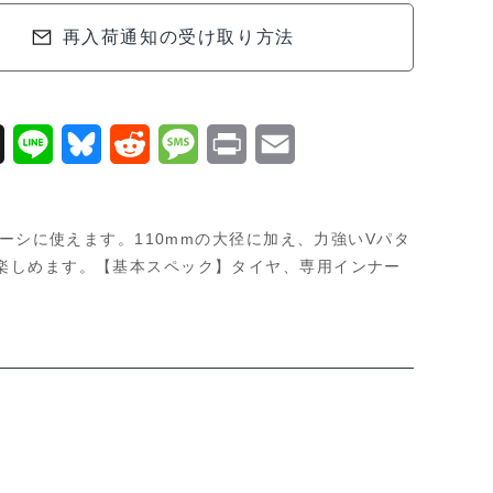
7）
再入荷通知の受け取り方法
X
L
B
R
M
P
E
i
l
e
e
r
m
n
u
d
s
i
a
ーシに使えます。110mmの大径に加え、力強いVパタ
e
e
d
s
n
i
楽しめます。【基本スペック】タイヤ、専用インナー
s
i
a
t
l
k
t
g
y
e