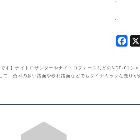
（75/4
53854
個
F
a
c
です】ナイトロサンダーやナイトロフォースなどのNDF-01シャ
e
して、凸凹の多い路面や砂利路面などでもダイナミックな走りが
b
o
o
k