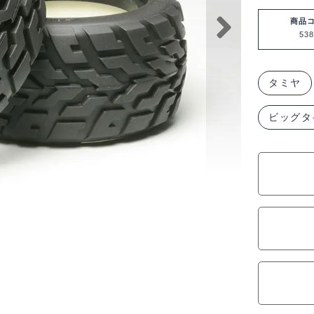
ヤ
OP.854
商品
538
NDF-
01
V
タミヤ
パ
ビッグタ
タ
ー
ン
ブ
ロ
ッ
ク
タ
イ
ヤ