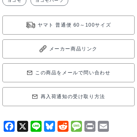
ヨコモ
ヨコモパーツ
ト
パ
ッ
ヤマト 普通便 60～100サイズ
ケ
ー
ジ
メーカー商品リンク
用
リ
ヤ
この商品をメールで問い合わせ
イ
ン
再入荷通知の受け取り方法
プ
ッ
ト
シ
F
X
L
B
R
M
P
E
ャ