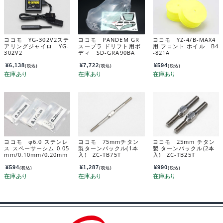
ヨコモ YG-302V2ステ
ヨコモ PANDEM GR
ヨコモ YZ-4/B-MAX4
アリングジャイロ YG-
スープラ ドリフト用ボ
用 フロント ホイル B4
302V2
ディ SD-GRA90BA
-821A
¥
6,138
¥
7,722
¥
594
(税込)
(税込)
(税込)
ヨコモ φ6.0 ステンレ
ヨコモ 75mmチタン
ヨコモ 25mm チタン
ス スペーサーシム 0.05
製ターンバックル(1本
製 ターンバックル(2本
mm/0.10mm/0.20mm
入) ZC-TB75T
入) ZC-TB25T
各10枚入 ZC-S60SA
¥
594
¥
1,287
¥
990
(税込)
(税込)
(税込)