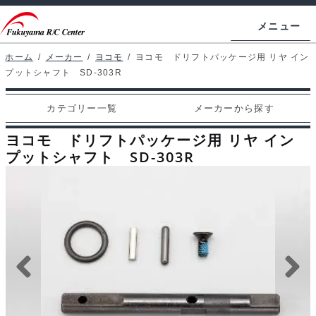
ナ
コ
メニュー
ビ
ン
ゲ
テ
ホーム
/
メーカー
/
ヨコモ
/
ヨコモ ドリフトパッケージ用 リヤ イン
ホームページ
プットシャフト SD-303R
ー
ン
シ
ツ
マイアカウント
カテゴリー一覧
メーカーから探す
ョ
へ
カート
ン
ス
ヨコモ ドリフトパッケージ用 リヤ イン
へ
キ
プットシャフト SD-303R
支払い
ス
ッ
キ
プ
カテゴリー一覧
ッ
プ
メーカーから探す
お問い合わせ
ブログ