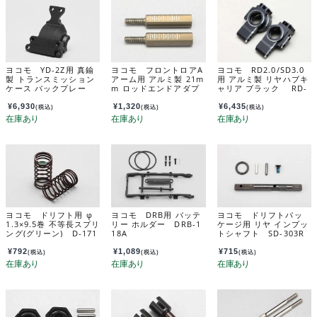
ヨコモ YD-2Z用 真鍮
ヨコモ フロントロアA
ヨコモ RD2.0/SD3.0
製 トランスミッション
アーム用 アルミ製 21m
用 アルミ製 リヤハブキ
ケース バックプレー
m ロッドエンドアダプ
ャリア ブラック RD-
ト Y2-302BPA
ター D-156-21AA
415AR
¥
6,930
¥
1,320
¥
6,435
(税込)
(税込)
(税込)
ヨコモ ドリフト用 φ
ヨコモ DRB用 バッテ
ヨコモ ドリフトパッ
1.3×9.5巻 不等長スプリ
リー ホルダー DRB-1
ケージ用 リヤ インプッ
ング(グリーン) D-171
18A
トシャフト SD-303R
GA
¥
792
¥
1,089
¥
715
(税込)
(税込)
(税込)