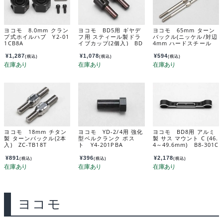
ヨコモ 8.0mm クラン
ヨコモ BD5用 ギヤデ
ヨコモ 65mm ターン
プ式ホイルハブ Y2-01
フ用 スティール製ドラ
バックル(ニッケル/対辺
1CB8A
イブカップ(2個入) BD
4mm ハードスチール
-501GS
製) SD-TB65NA
¥
1,287
¥
1,078
¥
594
(税込)
(税込)
(税込)
ヨコモ 18mm チタン
ヨコモ YD-2/4用 強化
ヨコモ BD8用 アルミ
製 ターンバックル(2本
型ベルクランク ポス
製 サス マウント C (46.
入) ZC-TB18T
ト Y4-201PBA
4～49.6mm) B8-301C
A
¥
891
¥
396
¥
2,178
(税込)
(税込)
(税込)
ヨコモ