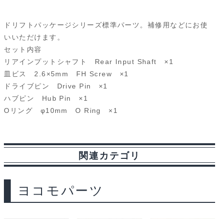
a
i
l
e
e
r
m
フ
ト
c
n
u
d
s
i
a
ドリフトパッケージシリーズ標準パーツ。補修用などにお使
SD-
e
e
e
d
s
n
i
いいただけます。
303R
セット内容
b
s
i
a
t
l
個
リアインプットシャフト Rear Input Shaft ×1
o
k
t
g
皿ビス 2.6×5mm FH Screw ×1
ドライブピン Drive Pin ×1
o
y
e
ハブピン Hub Pin ×1
k
Oリング φ10mm O Ring ×1
関連カテゴリ
ヨコモパーツ