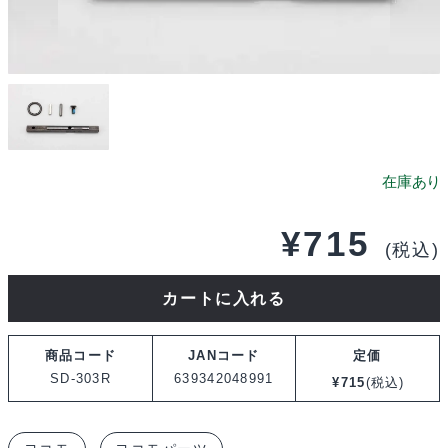
¥
715
(税込)
ヨ
カートに入れる
コ
モ
商品コード
JANコード
定価
ド
SD-303R
639342048991
¥
715
(税込)
リ
フ