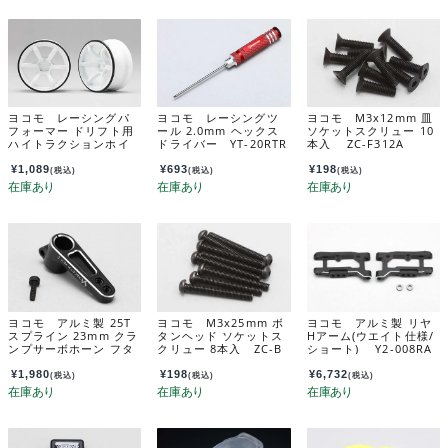
ヨコモ レーシングパ
ヨコモ レーシングツ
ヨコモ M3x12mm 皿
フォーマー ドリフト用
ール 2.0mm ヘックス
ソケットスクリュー 10
ハイトラクションホイ
ドライバー YT-20RTR
本入 ZC-F312A
ール (オフセット6mm/
A
ホワイト) RP-6313W6
¥
1,089
¥
693
¥
198
(税込)
(税込)
(税込)
A
ヨコモ アルミ製 25T
ヨコモ M3x25mm ボ
ヨコモ アルミ製 リヤ
スプライン 23mm クラ
タンヘッド ソケットス
Hアーム(ウエイト仕様/
ンプサーボホーン フタ
クリュー 8本入 ZC-B
ショート) Y2-008RA
バ用 ZC-204523A
H325A
W
¥
1,980
¥
198
¥
6,732
(税込)
(税込)
(税込)