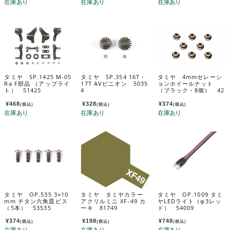
タミヤ SP.1425 M-05
タミヤ SP.354 16T・
タミヤ 4mmセレーシ
Ra F部品 （アップライ
17T AVピニオン 5035
ョンホイールナット
ト） 51425
4
（ブラック・8個） 42
282
¥
468
¥
328
¥
374
(税込)
(税込)
(税込)
タミヤ OP.535 3×10
タミヤ タミヤカラー
タミヤ OP.1009 タミ
mm チタン六角皿ビス
アクリルミニ XF-49 カ
ヤLEDライト（φ3レッ
（5本） 53535
ーキ 81749
ド） 54009
¥
374
¥
198
¥
748
(税込)
(税込)
(税込)