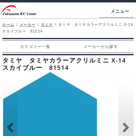
ナ
コ
メニュー
ビ
ン
ゲ
テ
ホーム
/
メーカー
/
タミヤ
/
タミヤ タミヤカラーアクリルミニ X-14
ホームページ
スカイブルー 81514
ー
ン
シ
ツ
マイアカウント
カテゴリー一覧
メーカーから探す
ョ
へ
カート
ン
ス
タミヤ タミヤカラーアクリルミニ X-14
へ
キ
スカイブルー 81514
支払い
ス
ッ
キ
プ
カテゴリー一覧
ッ
プ
メーカーから探す
お問い合わせ
ブログ