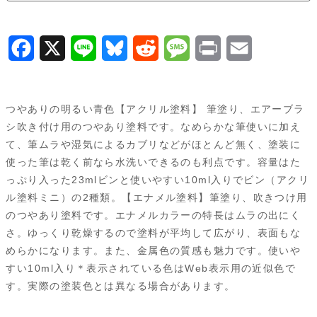
イ
ブ
F
X
L
B
R
M
P
E
ル
a
i
l
e
e
r
m
ー
81514
c
n
u
d
s
i
a
つやありの明るい青色【アクリル塗料】 筆塗り、エアーブラ
個
e
e
e
d
s
n
i
シ吹き付け用のつやあり塗料です。なめらかな筆使いに加え
て、筆ムラや湿気によるカブリなどがほとんど無く、塗装に
b
s
i
a
t
l
使った筆は乾く前なら水洗いできるのも利点です。容量はた
o
k
t
g
っぷり入った23mlビンと使いやすい10ml入りでビン（アクリ
ル塗料ミニ）の2種類。【エナメル塗料】筆塗り、吹きつけ用
o
y
e
のつやあり塗料です。エナメルカラーの特長はムラの出にく
k
さ。ゆっくり乾燥するので塗料が平均して広がり、表面もな
めらかになります。また、金属色の質感も魅力です。使いや
すい10ml入り＊表示されている色はWeb表示用の近似色で
す。実際の塗装色とは異なる場合があります。