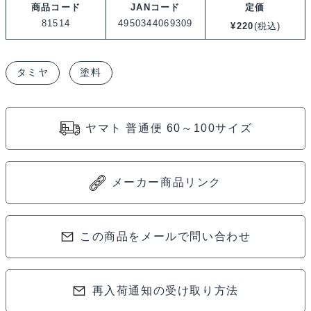
商品コード
JANコード
定価
タ
81514
4950344069309
¥
220
(税込)
ミ
ヤ
タミヤ
塗料
カ
ラ
ー
ヤマト 普通便 60～100サイズ
ア
ク
リ
メーカー商品リンク
ル
ミ
ニ
この商品をメールで問い合わせ
X-
14
再入荷通知の受け取り方法
ス
カ