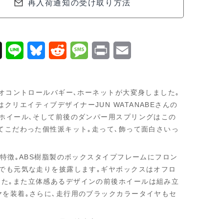
再入荷通知の受け取り方法
X
L
B
R
M
P
E
i
l
e
e
r
m
n
u
d
s
i
a
オコントロールバギー､ホーネットが大変身しました｡
e
e
d
s
n
i
エイティブデザイナーJUN WATANABEさんの
クホイール､そして前後のダンパー用スプリングはこの
s
i
a
t
l
てこだわった個性派キット｡走って､飾って面白さいっ
k
t
g
y
e
特徴｡ABS樹脂製のボックスタイプフレームにフロン
路でも元気な走りを披露します｡ギヤボックスはオフロ
した｡また立体感あるデザインの前後ホイールは組み立
ヤを装着｡さらに､走行用のブラックカラータイヤもセ