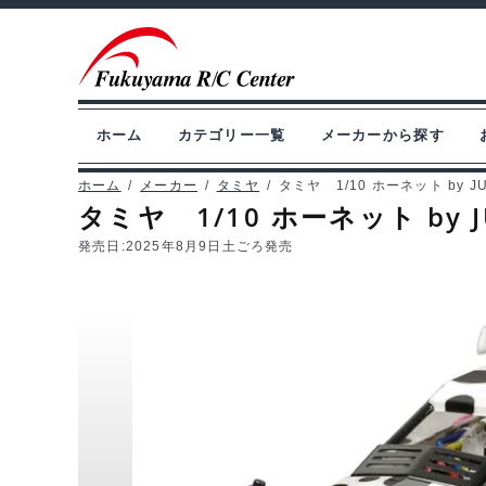
ナ
コ
ビ
ン
ゲ
テ
ー
ン
ホーム
カテゴリー一覧
メーカーから探す
シ
ツ
ョ
へ
ホーム
/
メーカー
/
タミヤ
/
タミヤ 1/10 ホーネット by JU
タミヤ 1/10 ホーネット by J
ン
ス
へ
キ
発売日:
2025年8月9日土ごろ発売
ス
ッ
キ
プ
ッ
プ