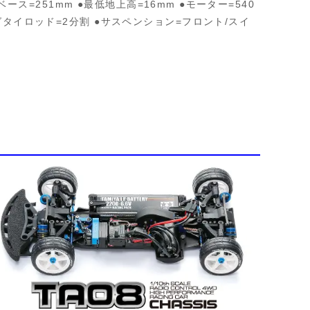
ベース=251mm ●最低地上高=16mm ●モーター=540
ングタイロッド=2分割 ●サスペンション=フロント/スイ