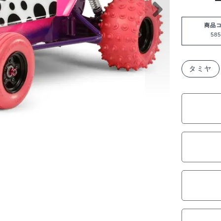
ヤ
1/10
商品
585
ホ
ー
ネ
タミヤ
ッ
ト
by
JUN
WATAN
58527
個