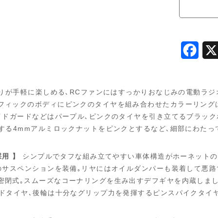
F
a
c
りが手軽に楽しめる､RCファンにはすっかりおなじみの電動ラジ
e
ィックのボディにピンクのタイヤを組み合わせたカラーリングはクリ
イドガードなどはパープル､ピンクのタイヤを引き立てるブラッ
b
する4mmアルミロックナットをピンクとするなど､細部にわたっ
o
o
用 】
シンプルでタフな組み立てやすい車体構造がホーネットの
のサスペンションを装備｡リヤにはオイルダンパーも装着して悪
k
密閉式｡スムーズなコーナリングを生み出すデフギヤを内蔵しま
ドタイヤ､後輪は十分なグリップ力を発揮するピンスパイクタイ