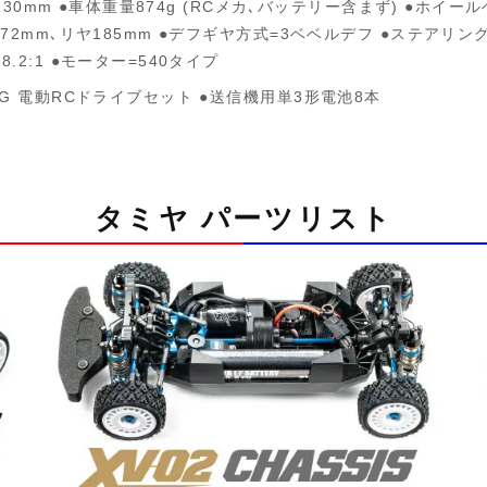
230mm ●車体重量874g (RCメカ､バッテリー含まず) ●ホイール
72mm､リヤ185mm ●デフギヤ方式=3ベベルデフ ●ステアリ
2:1 ●モーター=540タイプ
G 電動RCドライブセット ●送信機用単3形電池8本
タミヤ パーツリスト