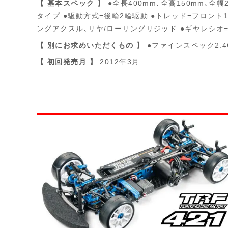
【 基本スペック 】
●全長400mm､全高150mm､全幅
タイプ ●駆動方式=後輪2輪駆動 ●トレッド=フロント1
ングアクスル､リヤ/ローリングリジッド ●ギヤレシオ=8.
【 別にお求めいただくもの 】
●ファインスペック2.4
【 初回発売月 】
2012年3月