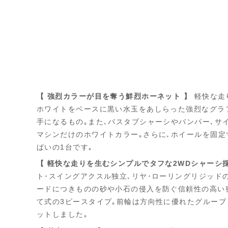
【 強烈カラーが目を奪う鮮烈ホーネット 】
軽快な走
ホワイトをベースに黒い水玉をあしらった強烈なグラフ
手になるもの｡また､バスタブシャーシやバンパー､サ
マシンだけのホワイトカラー｡さらに､ホイールを固定
ぱいの1台です｡
【 軽快な走りを生むシンプルでタフな2WDシャーシ採
ト･スイングアクスル独立､リヤ･ローリングリジッド
ードにつきものの砂や小石の侵入を防ぐ信頼性の高い
て式の3ピースタイプ｡前輪は方向性に優れたグルーブ
ットしました｡