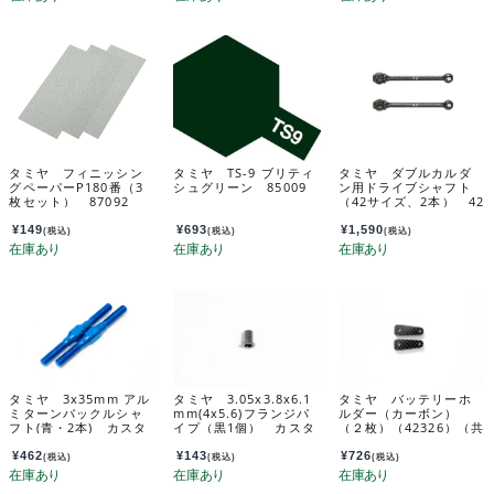
タミヤ フィニッシン
タミヤ TS-9 ブリティ
タミヤ ダブルカルダ
グペーパーP180番（3
シュグリーン 85009
ン用ドライブシャフト
枚セット） 87092
（42サイズ、2本） 42
239
¥
149
¥
693
¥
1,590
(税込)
(税込)
(税込)
タミヤ 3x35mm アル
タミヤ 3.05x3.8x6.1
タミヤ バッテリーホ
ミターンバックルシャ
mm(4x5.6)フランジパ
ルダー（カーボン）
フト(青・2本) カスタ
イプ（黒1個） カスタ
（２枚）（42326）（共
マーサービスパーツ 1
マーサービスパーツ 1
通） カスタマーサー
9808238-000
3585060-020
ビスパーツ 19803160
¥
462
¥
143
¥
726
(税込)
(税込)
(税込)
-000