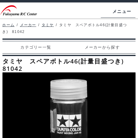
ナ
コ
メニュー
ビ
ン
ゲ
テ
ホーム
/
メーカー
/
タミヤ
/
タミヤ スペアボトル46(計量目盛つ
ホームページ
き) 81042
ー
ン
シ
ツ
マイアカウント
カテゴリー一覧
メーカーから探す
ョ
へ
カート
ン
ス
タミヤ スペアボトル46(計量目盛つき)
へ
キ
81042
支払い
ス
ッ
キ
プ
カテゴリー一覧
ッ
プ
メーカーから探す
お問い合わせ
ブログ