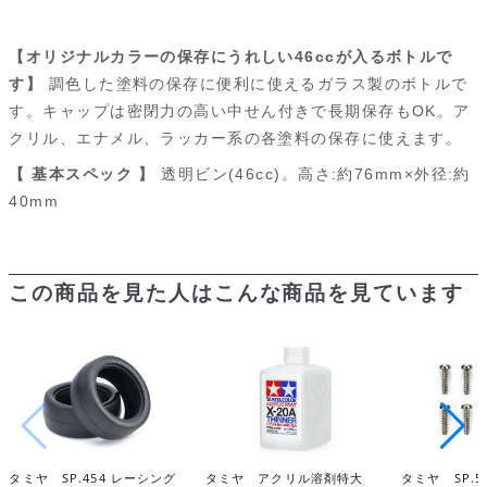
a
i
l
e
e
r
m
c
n
u
d
s
i
a
【オリジナルカラーの保存にうれしい46ccが入るボトルで
e
e
e
d
s
n
i
す】
調色した塗料の保存に便利に使えるガラス製のボトルで
す。
キャップは密閉力の高い中せん付きで長期保存もOK。ア
b
s
i
a
t
l
クリル、エナメル、ラッカー系の各塗料の保存に使えます。
o
k
t
g
【 基本スペック 】
透明ビン(46cc)。高さ:約76mm×外径:約
o
y
e
40mm
k
この商品を見た人はこんな商品を見ています
タミヤ SP.454 レーシング
タミヤ アクリル溶剤特大
タミヤ SP.5