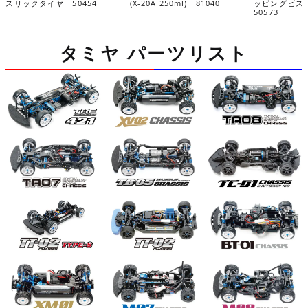
スリックタイヤ 50454
(X-20A 250ml) 81040
ッピングビス(
50573
タミヤ パーツリスト