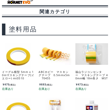
関連カテゴリ
塗料用品
イーグル模型 5mm x 1
ABCホビー マスキン
福山ラジコンセンタ
0mマスキングテープ(イ
グテープ 0.5mmx5m
ー マスキングテープ 4
エロー) mt0510
70455
0mm幅 18m長さ MST
-40
¥
475
¥
693
¥
473
(税込)
(税込)
(税込)