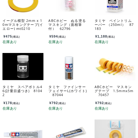
イーグル模型 2mm x 1
ABCホビー ぬる塗る
タミヤ ペイントリム
0mマスキングテープ(イ
マスキング（面相筆
ーバー （250ml） 87
エロー) mt0210
付） 62796
183
¥
475
¥
594
¥
1,188
(税込)
(税込)
(税込)
タミヤ スペアボトル4
タミヤ ファインサー
ABCホビー マスキン
6(計量目盛つき) 8104
フェイサーL(ホワイト)
グテープ 1.5mmx5m
2
87044
70457
¥
178
¥
792
¥
792
(税込)
(税込)
(税込)