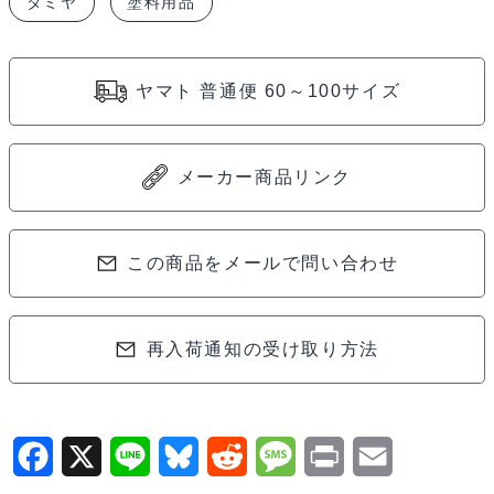
タミヤ
塗料用品
ボ
ト
ル
ヤマト 普通便 60～100サイズ
46(計
量
目
メーカー商品リンク
盛
つ
き)
この商品をメールで問い合わせ
81042
個
再入荷通知の受け取り方法
F
X
L
B
R
M
P
E