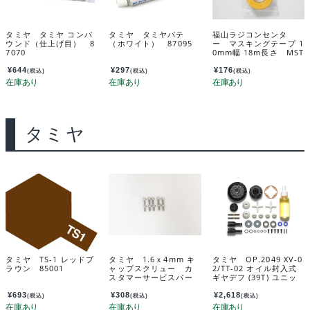
タミヤ タミヤ コンパ
タミヤ タミヤパテ
福山ラジコンセンタ
ウンド（仕上げ目） 8
（ホワイト） 87095
ー マスキングテープ 1
7070
0mm幅 18m長さ MST
-10
¥
644
¥
297
¥
176
(税込)
(税込)
(税込)
タミヤ
タミヤ TS-1 レッドブ
タミヤ 1.6ｘ4mm キ
タミヤ OP.2049 XV-0
ラウン 85001
ャップスクリュー カ
2/TT-02 オイル封入式
スタマーサービスパー
ギヤデフ (39T) ユニッ
ツ 19805893-000
ト 22049
¥
693
¥
308
¥
2,618
(税込)
(税込)
(税込)