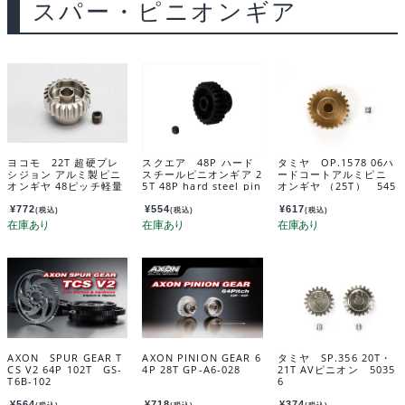
スパー・ピニオンギア
ヨコモ 22T 超硬プレ
スクエア 48P ハード
タミヤ OP.1578 06ハ
シジョン アルミ製ピニ
スチールピニオンギア 2
ードコートアルミピニ
オンギヤ 48ピッチ軽量
5T 48P hard steel pin
オンギヤ （25T） 545
ハードコート PG-482
ion gear 25T SGX-42
78
2A
5
¥
772
¥
554
¥
617
(税込)
(税込)
(税込)
AXON SPUR GEAR T
AXON PINION GEAR 6
タミヤ SP.356 20T・
CS V2 64P 102T GS-
4P 28T GP-A6-028
21T AVピニオン 5035
T6B-102
6
¥
564
¥
718
¥
374