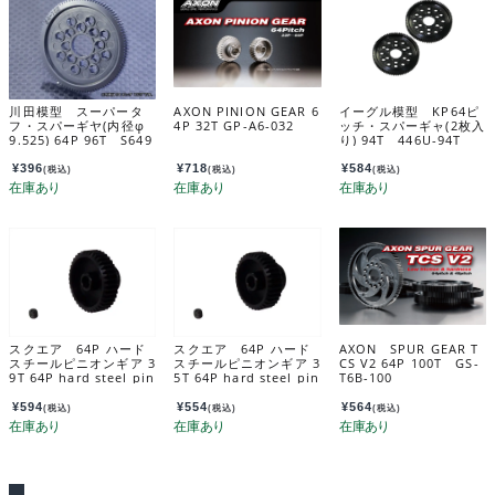
川田模型 スーパータ
AXON PINION GEAR 6
イーグル模型 KP64ピ
フ・スパーギヤ(内径φ
4P 32T GP-A6-032
ッチ・スパーギャ(2枚入
9.525) 64P 96T S649
り) 94T 446U-94T
6T
¥
396
¥
718
¥
584
(税込)
(税込)
(税込)
スクエア 64P ハード
スクエア 64P ハード
AXON SPUR GEAR T
スチールピニオンギア 3
スチールピニオンギア 3
CS V2 64P 100T GS-
9T 64P hard steel pin
5T 64P hard steel pin
T6B-100
ion gear 39T SGX-63
ion gear 35T SGX-63
9
5
¥
594
¥
554
¥
564
(税込)
(税込)
(税込)