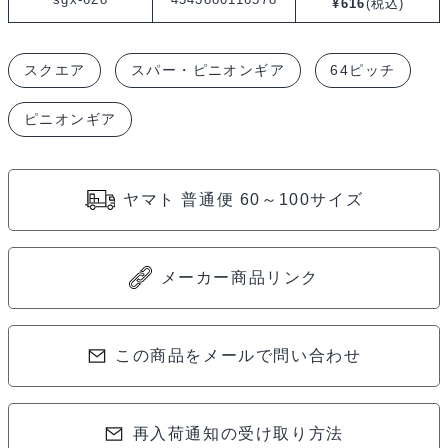
¥
616
(税込)
64P
ハ
スクエア
スパー・ピニオンギア
64ピッチ
ー
ド
ピニオンギア
ス
チ
ー
ヤマト 普通便 60～100サイズ
ル
ピ
ニ
メーカー商品リンク
オ
ン
この商品をメールで問い合わせ
ギ
ア
28T
再入荷通知の受け取り方法
64P