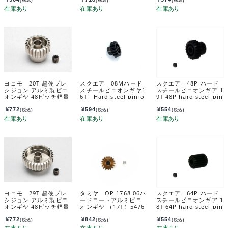
(税込)
(税込)
(税込)
ヨコモ 20T 超硬プレ
スクエア 08Mハード
スクエア 48P ハード
シジョン アルミ製ピニ
スチールピニオンギヤ1
スチールピニオンギア 1
オンギヤ 48ピッチ軽量
6T Hard steel pinio
9T 48P hard steel pin
ハードコート PG-482
n gear 0.8M 16T for T
ion gear 19T SGX-41
0A
amiya Nova fox TGX
9
¥
772
¥
594
¥
554
(税込)
(税込)
(税込)
-916
ヨコモ 29T 超硬プレ
タミヤ OP.1768 06ハ
スクエア 64P ハード
シジョン アルミ製ピニ
ードコートアルミピニ
スチールピニオンギア 1
オンギヤ 48ピッチ軽量
オンギヤ （17T）5476
8T 64P hard steel pin
ハードコート PG-482
8
ion gear 18T SGX-61
9A
8
¥
772
¥
842
¥
554
(税込)
(税込)
(税込)