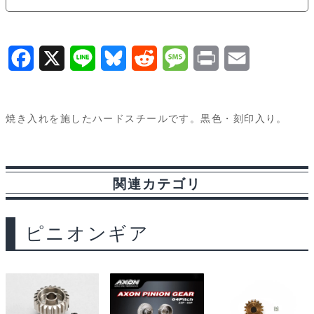
hard
steel
pinion
F
X
L
B
R
M
P
E
gear
a
i
l
e
e
r
m
28T
c
n
u
d
s
i
a
SGX-
焼き入れを施したハードスチールです。黒色・刻印入り。
628
e
e
e
d
s
n
i
個
b
s
i
a
t
l
関連カテゴリ
o
k
t
g
o
y
e
ピニオンギア
k