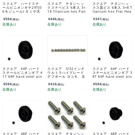
スクエア ハードスチ
スクエア チタンヘッ
スクエア チタンヘッ
ールピニオンギヤ29T(0
クスナベビス 6本入 3×
クス皿ビス 6本入 3×8 T
6モジュール) タミヤ汎
18 Titanium hex Pan
itanium hex Flat Hea
用 Hard steel pinion
Head Screw 3×18 (6 p
d Screw 3×8 (6 pcs.)
gear 29T (06 module
cs.) NTR-318
STR-308
¥
594
¥
446
¥
347
(税込)
(税込)
(税込)
s) TAMIYA general pu
rpose-SQUARE 製品カ
タログ -PRODUCTS-
TGX-829
スクエア 64P ハード
スクエア 3/32インチ
スクエア 64P ハード
スチールピニオンギア 4
ウルトラハイグレード
スチールピニオンギア 3
1T 64P hard steel pin
デフボール ヨコモ、京
8T 64P hard steel pin
ion gear 41T SGX-64
商 12個入 3/32 Inch U
ion gear 38T SGX-63
1
ltra High Grade Diff
8
¥
594
¥
416
¥
594
(税込)
(税込)
(税込)
Ball (YOKOMO & KYO
SHO)12 pcs. SGE-33
A
スクエア 48P ハード
スクエア チタンヘッ
スクエア 48P ハード