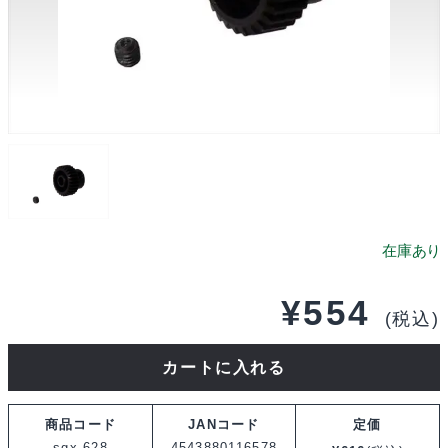
¥
554
(税込)
ス
カートに入れる
ク
エ
商品コード
JANコード
定価
ア
sgx-628
4543880116578