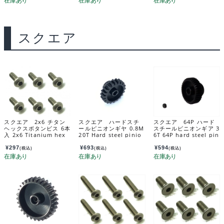
スクエア
スクエア 2x6 チタン
スクエア ハードスチ
スクエア 64P ハード
ヘックスボタンビス 6本
ールピニオンギヤ 0.8M
スチールピニオンギア 3
入 2x6 Titanium hex
20T Hard steel pinio
6T 64P hard steel pin
Pan Head Screw (6 pc
n gear 08M 20T-SQU
ion gear 36T SGX-63
s.) NTR-206
ARE 製品カタログ -PR
6
¥
297
¥
693
¥
594
(税込)
(税込)
(税込)
ODUCTS- TGX-920