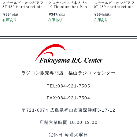
スチールピニオンギア 2
クスナベビス 6本入 3×
スチールピニオンギア 2
8T 48P hard steel pin
10 Titanium hex Pan
0T 48P hard steel pin
ion gear 28T SGX-42
Head Screw 3×10 (6 p
ion gear 20T SGX-42
8
cs.) NTR-310
0
¥
554
¥
347
¥
554
(税込)
(税込)
(税込)
ラジコン販売専門店 福山ラジコンセンター
TEL:084-921-7505
FAX:084-921-7504
〒721-0974 広島県福山市東深津町3-17-12
店舗営業時間 10:00-19:00
定休日 毎週火曜日