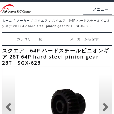
ナ
コ
メニュー
ビ
ン
ゲ
テ
ホーム
/
メーカー
/
スクエア
/
スクエア 64P ハードスチールピニオ
ホームページ
ンギア 28T 64P hard steel pinion gear 28T SGX-628
ー
ン
シ
ツ
マイアカウント
カテゴリー一覧
メーカーから探す
ョ
へ
カート
ン
ス
スクエア 64P ハードスチールピニオンギ
へ
キ
ア 28T 64P hard steel pinion gear
支払い
28T SGX-628
ス
ッ
キ
プ
カテゴリー一覧
ッ
プ
メーカーから探す
お問い合わせ
ブログ