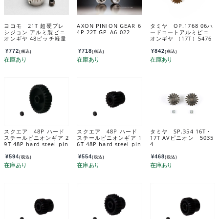
ヨコモ 21T 超硬プレ
AXON PINION GEAR 6
タミヤ OP.1768 06ハ
シジョン アルミ製ピニ
4P 22T GP-A6-022
ードコートアルミピニ
オンギヤ 48ピッチ軽量
オンギヤ （17T）5476
ハードコート PG-482
8
1A
¥
772
¥
718
¥
842
(税込)
(税込)
(税込)
スクエア 48P ハード
スクエア 48P ハード
タミヤ SP.354 16T・
スチールピニオンギア 2
スチールピニオンギア 1
17T AVピニオン 5035
9T 48P hard steel pin
6T 48P hard steel pin
4
ion gear 29T SGX-42
ion gear 16T SGX-41
9
6
¥
594
¥
554
¥
468
(税込)
(税込)
(税込)