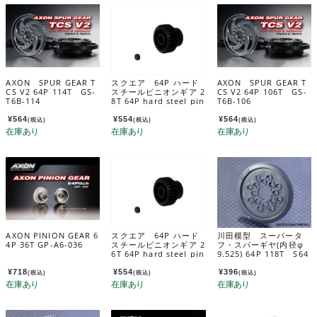
AXON SPUR GEAR T
スクエア 64P ハード
AXON SPUR GEAR T
CS V2 64P 114T GS-
スチールピニオンギア 2
CS V2 64P 106T GS-
T6B-114
8T 64P hard steel pin
T6B-106
ion gear 28T SGX-62
8
¥
564
¥
554
¥
564
(税込)
(税込)
(税込)
AXON PINION GEAR 6
スクエア 64P ハード
川田模型 スーパータ
4P 36T GP-A6-036
スチールピニオンギア 2
フ・スパーギヤ(内径φ
6T 64P hard steel pin
9.525) 64P 118T S64
ion gear 26T SGX-62
118T
6
¥
718
¥
554
¥
396
(税込)
(税込)
(税込)