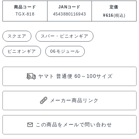
エ
商品コード
JANコード
定価
ア
TGX-818
4543880116943
¥
616
(税込)
ハ
ー
スクエア
スパー・ピニオンギア
ド
ス
ピニオンギア
06モジュール
チ
ー
ル
ヤマト 普通便 60～100サイズ
ピ
ニ
オ
メーカー商品リンク
ン
ギ
この商品をメールで問い合わせ
ヤ
18T(06