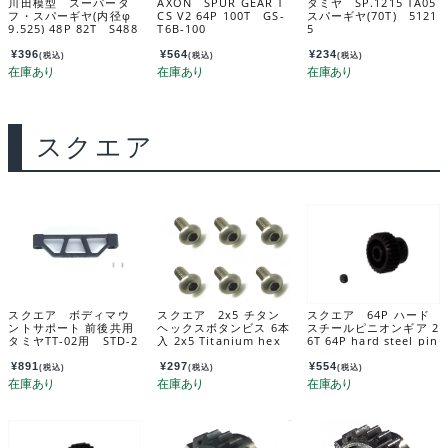
川田模型 スーパータ
AXON SPUR GEAR T
タミヤ SP.1215 TA05
フ・スパーギヤ(内径φ
CS V2 64P 100T GS-
スパーギヤ(70T) 5121
9.525) 48P 82T S488
T6B-100
5
2T
¥
396
¥
564
¥
234
(税込)
(税込)
(税込)
スクエア
スクエア ボディマウ
スクエア 2x5 チタン
スクエア 64P ハード
ントサポート 前後共用
ヘックスボタンビス 6本
スチールピニオンギア 2
タミヤTT-02用 STD-2
入 2x5 Titanium hex
6T 64P hard steel pin
14P
Pan Head Screw (6 pc
ion gear 26T SGX-62
s.) NTR-205
6
¥
891
¥
297
¥
554
(税込)
(税込)
(税込)