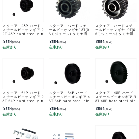
スクエア 48P ハード
スクエア ハードスチ
スクエア ハードスチ
スチールピニオンギア 2
ールピニオンギヤ18T(0
ールピニオンギヤ19T(0
2T 48P hard steel pin
6モジュール) タミヤ汎
6モジュール) タミヤ汎
ion gear 22T SGX-42
用 Hard steel pinion
用 Hard steel pinion
2
gear 18T (06 module
gear 19T (06 module
¥
554
¥
554
¥
554
(税込)
(税込)
(税込)
s) TAMIYA general pu
s) TAMIYA general pu
rpose TGX-818
rpose TGX-819
スクエア 64P ハード
スクエア 64P ハード
スクエア 48P ハード
スチールピニオンギア 2
スチールピニオンギア 4
スチールピニオンギア 3
8T 64P hard steel pin
5T 64P hard steel pin
8T 48P hard steel pin
ion gear 28T SGX-62
ion gear 45T SGX-64
ion gear 38T SGX-43
8
5
8
¥
554
¥
594
¥
594
(税込)
(税込)
(税込)