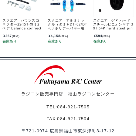
スクエア バランスコ
スクエア アルミナッ
スクエア 64P ハード
ネクター2S(JST-XH) 2
クル（タミヤDT-02/DT
スチールピニオンギア 3
ペア Balance connect
-03,ホリデーバギー用)
9T 64P hard steel pin
or 2S(JST-XH) 2 pairs
ブルー SDT-135B
ion gear 39T SGX-63
SGC-51
9
¥
257
¥
4,158
¥
594
(税込)
(税込)
(税込)
ラジコン販売専門店 福山ラジコンセンター
TEL:084-921-7505
FAX:084-921-7504
〒721-0974 広島県福山市東深津町3-17-12