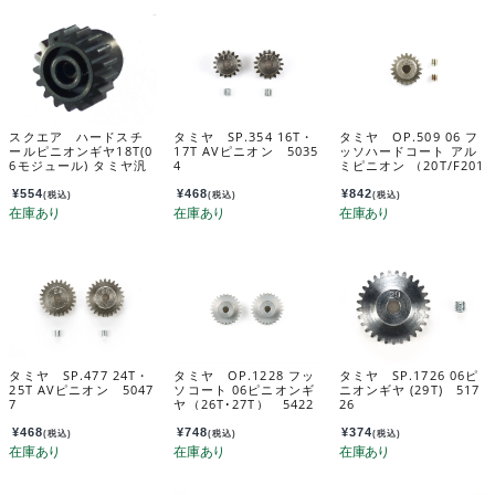
modules)
TAMIYA
general
purpose
TGX-
スクエア ハードスチ
タミヤ SP.354 16T・
タミヤ OP.509 06 フ
ールピニオンギヤ18T(0
17T AVピニオン 5035
ッソハードコート アル
6モジュール) タミヤ汎
4
ミピニオン （20T/F201
818
用 Hard steel pinion
用） 53509
gear 18T (06 module
¥
554
¥
468
¥
842
個
(税込)
(税込)
(税込)
s) TAMIYA general pu
rpose TGX-818
タミヤ SP.477 24T・
タミヤ OP.1228 フッ
タミヤ SP.1726 06ピ
25T AVピニオン 5047
ソコート 06ピニオンギ
ニオンギヤ (29T) 517
7
ヤ（26T･27T） 5422
26
8
¥
468
¥
748
¥
374
(税込)
(税込)
(税込)