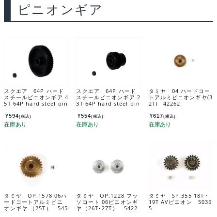
ピニオンギア
スクエア 64P ハード
スクエア 64P ハード
タミヤ 04 ハードコー
スチールピニオンギア 4
スチールピニオンギア 2
トアルミピニオンギヤ(3
5T 64P hard steel pin
3T 64P hard steel pin
2T) 42262
ion gear 45T SGX-64
ion gear 23T SGX-62
5
3
¥
594
¥
554
¥
617
(税込)
(税込)
(税込)
タミヤ OP.1578 06ハ
タミヤ OP.1228 フッ
タミヤ SP.355 18T・
ードコートアルミピニ
ソコート 06ピニオンギ
19T AVピニオン 5035
オンギヤ （25T） 545
ヤ（26T･27T） 5422
5
78
8