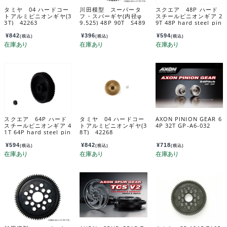
タミヤ 04 ハードコー
川田模型 スーパータ
スクエア 48P ハード
トアルミピニオンギヤ(3
フ・スパーギヤ(内径φ
スチールピニオンギア 2
3T) 42263
9.525) 48P 90T S489
9T 48P hard steel pin
0T
ion gear 29T SGX-42
9
¥
842
¥
396
¥
594
(税込)
(税込)
(税込)
スクエア 64P ハード
タミヤ 04 ハードコー
AXON PINION GEAR 6
スチールピニオンギア 4
トアルミピニオンギヤ(3
4P 32T GP-A6-032
1T 64P hard steel pin
8T) 42268
ion gear 41T SGX-64
1
¥
594
¥
842
¥
718
(税込)
(税込)
(税込)