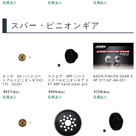
T for Tamiya Glass h
opper TGX-910
スパー・ピニオンギア
タミヤ 04 ハードコー
スクエア 48P ハード
AXON PINION GEAR 6
トアルミピニオンギヤ(3
スチールピニオンギア 2
4P 31T GP-A6-031
1T) 42261
4T 48P hard steel pin
ion gear 24T SGX-42
4
¥
617
¥
554
¥
718
(税込)
(税込)
(税込)