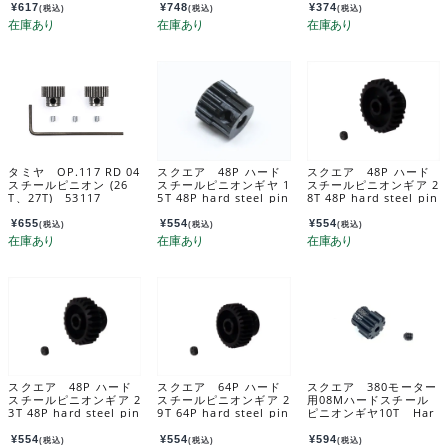
¥
617
¥
748
¥
374
(税込)
(税込)
(税込)
タミヤ OP.117 RD 04
スクエア 48P ハード
スクエア 48P ハード
スチールピニオン (26
スチールピニオンギヤ 1
スチールピニオンギア 2
T、27T) 53117
5T 48P hard steel pin
8T 48P hard steel pin
ion gear 15T SGX-41
ion gear 28T SGX-42
5
8
¥
655
¥
554
¥
554
(税込)
(税込)
(税込)
スクエア 48P ハード
スクエア 64P ハード
スクエア 380モーター
スチールピニオンギア 2
スチールピニオンギア 2
用08Mハードスチール
3T 48P hard steel pin
9T 64P hard steel pin
ピニオンギヤ10T Har
ion gear 23T SGX-42
ion gear 29T SGX-62
d steel pinion gear f
3
9
or 380 motor 0.8M 10
¥
554
¥
554
¥
594
(税込)
(税込)
(税込)