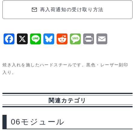
モ
再入荷通知の受け取り方法
ジ
ュ
ー
ル)
F
X
L
B
R
M
P
E
タ
a
i
l
e
e
r
m
ミ
c
n
u
d
s
i
a
ヤ
焼き入れを施したハードスチールです。黒色・レーザー刻印
汎
e
e
e
d
s
n
i
入り。
用
b
s
i
a
t
l
Hard
o
k
t
g
steel
関連カテゴリ
o
y
e
pinion
gear
k
06モジュール
18T
(06