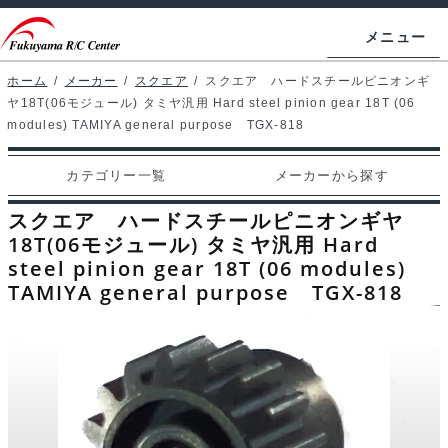
ナ
コ
メニュー
ビ
ン
ゲ
テ
ホーム
/
メーカー
/
スクエア
/
スクエア ハードスチールピニオンギ
ホームページ
ヤ18T(06モジュール) タミヤ汎用 Hard steel pinion gear 18T (06
ー
ン
modules) TAMIYA general purpose TGX-818
シ
ツ
マイアカウント
ョ
へ
カテゴリー一覧
メーカーから探す
カート
ン
ス
スクエア ハードスチールピニオンギヤ
へ
キ
支払い
18T(06モジュール) タミヤ汎用 Hard
ス
ッ
steel pinion gear 18T (06 modules)
キ
プ
カテゴリー一覧
TAMIYA general purpose TGX-818
ッ
プ
メーカーから探す
お問い合わせ
ブログ